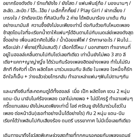
อยากร้องดังดัง / รักแท้ยังไง / ยังโสด / แฟนพันธุ์ท้อ / มองนานๆ /
สะลัด…สะบัด / โอ๊ะ…โอ้ย / มะลึกกึ๊กกึ๋ยย์ / Play Girl / ฝากเลี้ยง /
เกรงใจ / รักต้องเปิด ที่ศิลปินทั้ง 2 ค่าย ได้หยิบมาร้อง มาเต้น กัน
อย่างเมามันส์ ความจึ้งยังไม่จบเพียงเท่านี้ ต่อกันด้วยกับโหมดเพลง
ช้าสุดโดนใจที่จะเรียกน้ำตาให้แฟนๆได้อินตามไปกับเมดเล่ย์เพลงดังสุด
จี้ดอย่าง เพื่อนสนิทคิดไม่ซื่อ / น้ำน้อยแพ้ไฟ / รักภาษาอะไร / ฝันไป…
หรือเปล่า / พี่ชาย(ที่ไม่แสนดี) / เลือกได้ไหม / นอกสายตา ทำเอาคนที่
อยู่ในฮอลล์เคลิ้มตามไปกับโชว์เลยทีเดียว เท่านั้นยังไม่พอ 3 สาว ลี
เดีย+แคท+ญาญ่าญิ๋ง ได้ร่วมกันร้องเพลงฮิตอย่างเพลง ทำไมไม่รับ
สักที ถึงคิวที่ เป๊ก ผลิตโชค มาร่วมแจมกับ ลีเดีย ในเพลง ใจหนึ่งก็รัก
อีกใจก็เจ็บ + ว่างแล้วช่วยโทรกลับ ทำเอาเหล่าแฟนๆฟินไปตามๆกัน
และมาถึงซีนที่สะกดคนดูได้ทั้งฮอลล์ เมื่อ เป๊ก ผลิตโชค ชวน 2 หนุ่ม
แดน-บีม มาจับไมค์ร้องเพลง เวลาไม่เคยพอ + ไม่มีใครรู้ ทำเอาแฟนๆ
กรี๊ดแทบสลบ ยังไม่หมดเพียงเท่านี้ ไอซ์ ศรัณยู ยังได้มาร่วมโชว์ใน
เพลง ต่อหน้าฉัน(เธอทำอย่างนั้นได้อย่างไร) กับ 2 หนุ่ม แดน-บีม
เรียกได้ว่าเพลินไปกับเสียงร้อง ดนตรี บรรยากาศ ไม่มีเบื่อเลยทีเดียว
เดินทางมาถึงโชว์สุดพิเศษช่วงสุดท้ายที่ทุกคนรอคอยกับเพลงแดนซ์