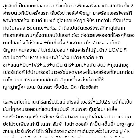
สุดฮิตที่เป็นอมตะตลอดกาล ที่จะเป็นการฟีดเจอริ่งของศิลปินปินทั้ง 2
ค่ายบนเวทีเป็นครั้งแรก เริ่มด้วย กอล์ฟ พิชญะ มาพร้อมเซอร์ไพรส์ที่
พาพี่ชายอย่าง แซนด์-แบงค์ ดูโอชายแห่งยุค 90s มาคว้าไมค์ร่วมร้อง
กันในเพลง Bounce+อะไร…ว้า ถือเป็นซีนเซอร์ไพรส์ที่หาดูได้ยาก
ทำเอาเหล่าแฟนๆอึ้งตามกันไปเลยทีเดียว ต่อด้วยเพลงฮิตที่ใครๆก็ร้อง
ตามได้อย่าง ไม่รักเธอ+คืนที่หนึ่ง / แฟนคนนึง / เหรอ / เด็กมี
ปัญหา+คนใจง่าย / ไม่ใช่..ไม่ชอบ / เล่นอะไรก็ไม่รู้…บ้า / L.O.V.E ที่
ศิลปินสุดจ๊าบ หวาย+ชิน+เฟย์-ฟาง-แก้ว+กอล์ฟ +ซา
ซ่า+แดน+บีม+โฟร์+ไอซ์+นาวิน ต้าร์+โมเม+อนัน อันวา+คูณสามซู
เปอร์แก๊งค์ ได้นำมาร้องในเวอร์ชั่นสุดพิเศษที่ไม่เคยร้องที่ไหนมาก่อน
มาโชว์บนเวทีร่วมแดนซ์กันมันส์สุดเหวี่ยง ส่งต่อเวทีให้
ญาญ่าญิ๋ง+โมเม ในเพลง เจ็บนิด…นิด+ก๊อตซิลล่า
และพบกับตำนานเกิร์ลกรุ๊ปตัวแม่ เกิร์ลลี่ เบอร์รี่+2002 ราตรี ถือเป็น
ซีนที่ทุกคนรอคอยที่แดนซ์กันมันส์ กับเพลง ตุ๊มต่อม+ผีเสื้อ
ราตรี+Gossip เรียกเสียงกรี๊ดฮือฮาจากคนดูดังลั่นฮอลล์ ความสนุก
ยังไม่จบเพียงเท่านี้ เนโกะ จัมพ์+ไชน่า ดอลล์+กำปั้น-เด็บบี้+บาซู+คูณ
สามซูเปอร์แก๊งค์ ได้โชว์น้ำเสียงและลีลาท่าเต้นสุดพริ้วในเพลง ปู / ห