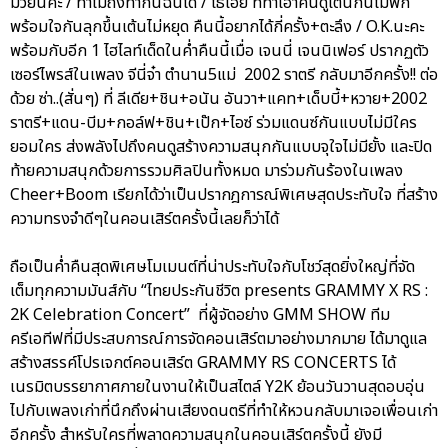
มวยนี่คะ / ทำไมถึงทำกันฉันได้ / โธ่เอ๊ย ที่ทำเอาคนดูเต้นกันไม่พัก
พร้อมใจกันลุกขึ้นเต้นไม่หยุด คืนนี้อยากได้กี่ครั้ง+ตะลึง / O.K.นะคะ
พร้อมกับอีก 1 ไฮไลท์เด็ดในค่ำคืนนี้เมื่อ เจนนี่ เจนนิเฟอร์ ปรากฏตัว
เซอร์ไพรส์ในเพลง จีนี่จ๋า ตำนาน5แม่ 2002 ราตรี กลับมาอีกครั้ง!! ต่อ
ด้วย ซ่า..(สั่นๆ) ที่ ลีเดีย+ชิน+อนัน อันวา+แคท+เด็บบี้+หวาย+2002
ราตรี+แดน-บีม+กอล์ฟ+ชิน+เป๊ก+ไอซ์ ร่วมแดนซ์กันแบบไม่มีใคร
ยอมใคร ส่งพลังไปถึงคนดูสร้างความสนุกกันแบบจุใจไม่มียั้ง และปิด
ท้ายความสนุกด้วยการรวมศิลปินทั้งหมด มาร่วมกันร้องในเพลง
Cheer+Boom เรียกได้ว่าเป็นปรากฎการณ์พิเศษสุดประทับใจ ที่สร้าง
ความทรงจำดีๆในคอนเสิร์ตครั้งนี้เลยก็ว่าได้
ถือเป็นค่ำคืนสุดพิเศษโมเมนต์ที่น่าประทับใจกับโชว์สุดยิ่งใหญ่ที่จัด
เต็มทุกความมันส์กับ “ไทยประกันชีวิต presents GRAMMY X RS :
2K Celebration Concert” ที่ผู้จัดอย่าง GMM SHOW ทีม
ครีเอทีฟที่มีประสบการณ์การจัดคอนเสิร์ตมาอย่างมากมาย ได้มาดูแล
สร้างสรรค์โปรเจกต์คอนเสิร์ต GRAMMY RS CONCERTS ได้
เนรมิตบรรยากาศภายในงานให้เป็นสไตล์ Y2K ย้อนวันวานสุดอบอุ่น
ไปกับเพลงเก่าที่นึกถึงผ่านเสียงดนตรีที่ทำให้หวนกลับมาเจอเพื่อนเก่า
อีกครั้ง สำหรับใครที่พลาดความสนุกในคอนเสิร์ตครั้งนี้ ยังมี