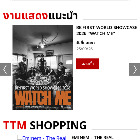
GRAMMY X RS : 2K CELEBRATION CONCER
งานแสดง
แนะนำ
BE:FIRST WORLD SHOWCASE
2026 ''WATCH ME''
วันที่แสดง :
25/09/26
แชร์ :
SHARE
TWEET
LINE
จองตั๋ว
TTM
SHOPPING
-
EMINEM - THE REAL