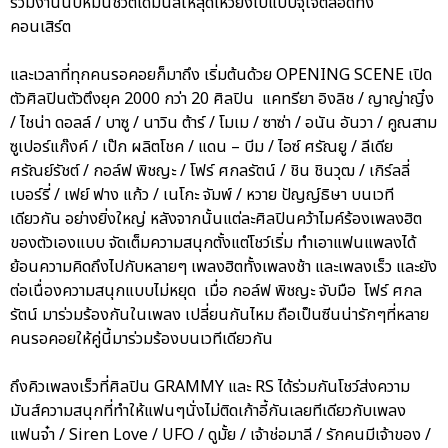
ร่วมงานนับหมื่นชีวิตได้มันส์ให้สุดเหวี่ยงไปแบบจุใจตลอดทั้ง
คอนเสิร์ต
และเวลาที่ทุกคนรอคอยก็มาถึง เริ่มต้นด้วย OPENING SCENE เปิด
ตัวศิลปินตัวตึงยุค 2000 กว่า 20 ศิลปิน แคทรียา อิงลิช / ญาญ่าญิ๋ง
/ ไชน่า ดอลล์ / บาซู / นาวิน ต้าร์ / โมเม / ซาซ่า / อนัน อันวา / คูณสาม
ซูเปอร์แก๊งค์ / เป๊ก ผลิตโชค / แดน – บีม / ไอซ์ ศรัณยู / ลีเดีย
ศรัณย์รัชต์ / กอล์ฟ พิชญะ / โฟร์ ศกลรัตน์ / ชิน ชินวุฒ / เกิร์ลลี่
เบอร์รี่ / เฟย์ ฟาง แก้ว / เนโกะ จัมพ์ / หวาย ปัญญ์ธิษา บนเวที
เดียวกัน อย่างยิ่งใหญ่ หลังจากนั้นแต่ละศิลปินคว้าไมค์ร้องเพลงฮิต
ของตัวเองแบบ จัดเต็มความสนุกตั้งแต่โชว์เริ่ม ทำเอาแฟนแพลงได้
ย้อนความคิดถึงไปกับหลายๆ เพลงฮิตทั้งเพลงช้า และเพลงเร็ว และยัง
ต่อเนื่องความสนุกแบบไม่หยุด เมื่อ กอล์ฟ พิชญะ จับมือ โฟร์ ศกล
รัตน์ มาร่วมร้องกันในเพลง เปลี่ยนกันไหม ถือเป็นซีนน่ารักๆที่หลาย
คนรอคอยให้คู่นี้มาร่วมร้องบนเวทีเดียวกัน
ถึงคิวเพลงเร็วที่ศิลปิน GRAMMY และ RS ได้ร่วมกันโชว์ส่งความ
มันส์ความสนุกที่ทำให้แฟนๆนั่งไม่ติดเก้าอี้กันเลยทีเดียวกับเพลง
แฟนจ๋า / Siren Love / UFO / ดูมั้ย / เจ้าช่อมาลี / รักคนมีเจ้าของ /