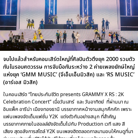
จบไปแล้วสำหรับคอนเสิร์ตใหญ่ที่ศิลปินตัวตึงยุค 2000 รวมตัว
กันในรอบศตวรรษ การจับมือกันระหว่าง 2 ค่ายเพลงยักษ์ใหญ่
แห่งยุค ‘GMM MUSIC’ (จีเอ็มเอ็มมิวสิค) และ ‘RS MUSIC’
(อาร์เอส มิวสิค)
ในคอนเสิร์ต “ไทยประกันชีวิต presents GRAMMY X RS : 2K
Celebration Concert” เมื่อวันเสาร์ และ วันอาทิตย์ ที่ผ่านมา ณ
อิมแพ็ค อารีน่า เมืองทองธานี บรรยากาศหน้างานสนุกคึกคัก เพราะ
แฟนเพลงจัดเต็มแฟชั่น Y2K แต่งตัวกันอย่างสนุก ที่สำคัญ
บรรยากาศภายในฮอลล์ยังจัดเต็มไปกับ Production เวที แสง สี
เสียง สุดอลังการสไตล์ Y2K ขนเพลงฮิตตลอดกาลมามอบให้คนดูที่มา