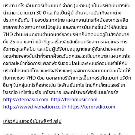
บริษัท เทโร เอ็นเทอร์เท้นเมนท์ จำกัด (มหาชน) เป็นบริษัทบันเทิงชั้น
นำมายาวนานกว่า 30 ปี และถือเป็นผู้นำด้านความบันเทิงจากต่าง
ประเทศอันดับ 1 ของประเทศไทย แผนกงานโทรทัศน์ของเทโรผลิต
รายการข่าว สถานการณ์ปัจจุบัน และรายการบันเทิงชั้นนำให้กับช่อง
7HD ส่วนแผนกงานด้านดนตรีของบริษัทก็มีศิลปินอยู่ในสังกัดมาก
ถึง 25 คน และทำหน้าที่ดูแลเรื่องลิขสิทธิ์ดนตรีและการเผยแพร่ การ
จัดการดูแลศิลปิน และเป็นผู้ได้รับใบอนุญาตและผู้จัดหน่ายผลงาน
ของค่ายเพลงชั้นนำทั้งจากฝั่งตะวันตกและเอเชียมากมาย แผนกเทโร
ดิจิทัลมีหน้าที่จัดการแพลตฟอร์มออนไลน์และระบบอีคอมเมิร์ซให้กับ
บริษัทไปรษณีย์ไทย และยังสร้างและดูแลจัดการคอนเทนต์ออนไลน์ให้
กับทางช่อง 7HD ด้วย นอกจากบริษัทเทโรเอ็นเทอร์เท้นเมนท์ บริษัท
อื่นๆ ในกลุ่มเทโรก็อย่างเช่น ไลฟ์เนชั่นเทโร ไทยทิกเก็ตเมเจอร์ เท
โรเรดิโอ เทโรซีเนริโอ เทโรสบาย และเทโรเพอร์ฟอร์แมนซ์คอร์ส
https://teroasia.com
http://teromusic.com
https://www.livenation.co.th
https://teroradio.com
เกี่ยวกับเมเจอร์ ซีนีเพล็กซ์ กรุ้ป