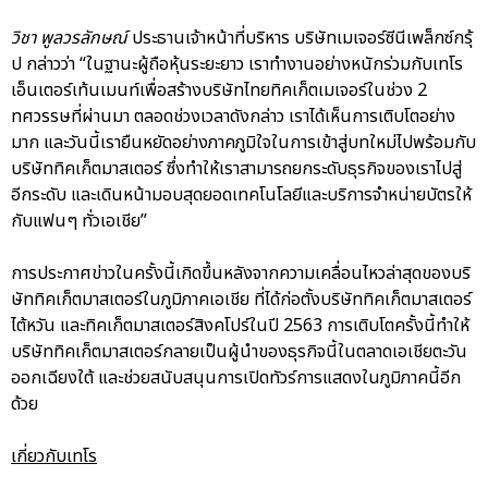
วิชา พูลวรลักษณ์
ประธานเจ้าหน้าที่บริหาร บริษัทเมเจอร์ซีนีเพล็กซ์กรุ้
ป กล่าวว่า “ในฐานะผู้ถือหุ้นระยะยาว เราทำงานอย่างหนักร่วมกับเทโร
เอ็นเตอร์เท้นเมนท์เพื่อสร้างบริษัทไทยทิคเก็ตเมเจอร์ในช่วง 2
ทศวรรษที่ผ่านมา ตลอดช่วงเวลาดังกล่าว เราได้เห็นการเติบโตอย่าง
มาก และวันนี้เรายืนหยัดอย่างภาคภูมิใจในการเข้าสู่บทใหม่ไปพร้อมกับ
บริษัททิคเก็ตมาสเตอร์ ซึ่งทำให้เราสามารถยกระดับธุรกิจของเราไปสู่
อีกระดับ และเดินหน้ามอบสุดยอดเทคโนโลยีและบริการจำหน่ายบัตรให้
กับแฟนๆ ทั่วเอเชีย”
การประกาศข่าวในครั้งนี้เกิดขึ้นหลังจากความเคลื่อนไหวล่าสุดของบริ
ษัททิคเก็ตมาสเตอร์ในภูมิภาคเอเชีย ที่ได้ก่อตั้งบริษัททิคเก็ตมาสเตอร์
ไต้หวัน และทิคเก็ตมาสเตอร์สิงคโปร์ในปี 2563 การเติบโตครั้งนี้ทำให้
บริษัททิคเก็ตมาสเตอร์กลายเป็นผู้นำของธุรกิจนี้ในตลาดเอเชียตะวัน
ออกเฉียงใต้ และช่วยสนับสนุนการเปิดทัวร์การแสดงในภูมิภาคนี้อีก
ด้วย
เกี่ยวกับเทโร