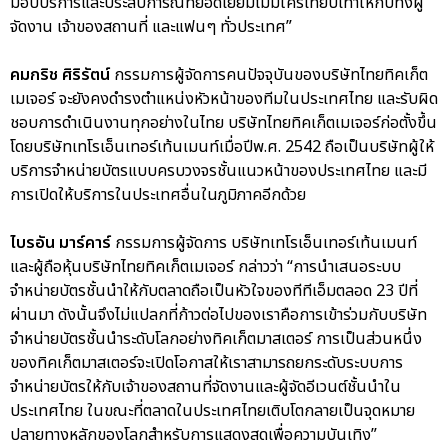
มอบบริการและประสบการณ์ที่ยอดเยี่ยมไม่มีใครเทียบเท่าให้กับทั้งผู้
จัดงาน เจ้าของสถานที่ และแฟนๆ ทั่วประเทศ”
คมกริช ศิริรัตน์
กรรมการผู้จัดการคนปัจจุบันของบริษัทไทยทิคเก็ต
เมเจอร์ จะยังคงดำรงตำแหน่งหัวหน้าของทีมในประเทศไทย และรับผิด
ชอบการดำเนินงานทุกอย่างในไทย บริษัทไทยทิคเก็ตเมเจอร์ก่อตั้งขึ้น
โดยบริษัทเทโรเอ็นเทอร์เท้นเมนท์เมื่อปีพ.ศ. 2542 ถือเป็นบริษัทผู้ให้
บริการจำหน่ายบัตรแบบครบวงจรชั้นแนวหน้าของประเทศไทย และมี
การเปิดให้บริการในประเทศอื่นในภูมิภาคอีกด้วย
ไบรอัน มาร์คาร์
กรรมการผู้จัดการ บริษัทเทโรเอ็นเทอร์เท้นเมนท์
และผู้ถือหุ้นบริษัทไทยทิคเก็ตเมเจอร์ กล่าวว่า “การนำเสนอระบบ
จำหน่ายบัตรชั้นนำให้กับตลาดถือเป็นหัวใจของทีทีเอ็มตลอด 23 ปีที่
ผ่านมา ดังนั้นจึงไม่แปลกที่ก้าวต่อไปของเราคือการเข้าร่วมกับบริษัท
จำหน่ายบัตรชั้นนำระดับโลกอย่างทิคเก็ตมาสเตอร์ การเป็นส่วนหนึ่ง
ของทิคเก็ตมาสเตอร์จะเปิดโอกาสให้เราสามารถยกระดับระบบการ
จำหน่ายบัตรให้กับเจ้าของสถานที่จัดงานและผู้จัดอีเวนต์ชั้นนำใน
ประเทศไทย ในขณะที่ตลาดในประเทศไทยเติบโตกลายเป็นจุดหมาย
ปลายทางหลักของโลกสำหรับการแสดงสดเพื่อความบันเทิง”