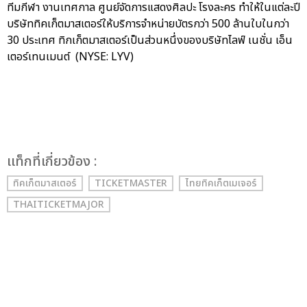
ทีมกีฬา งานเทศกาล ศูนย์จัดการแสดงศิลปะ โรงละคร ทำให้ในแต่ละปี
บริษัททิคเก็ตมาสเตอร์ให้บริการจำหน่ายบัตรกว่า 500 ล้านใบในกว่า
30 ประเทศ ทิกเก็ตมาสเตอร์เป็นส่วนหนึ่งของบริษัทไลฟ์ เนชั่น เอ็น
เตอร์เทนเมนต์ (NYSE: LYV)
เเท็กที่เกี่ยวข้อง :
ทิคเก็ตมาสเตอร์
TICKETMASTER
ไทยทิคเก็ตเมเจอร์
THAITICKETMAJOR