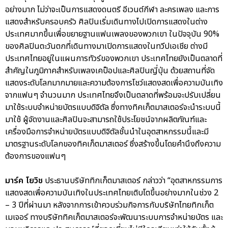
อย่างมาก ไม่ว่าจะเป็นการแสดงดนตรี อีเวนต์กีฬา ละครเพลง และการ
แสดงสำหรับครอบครัว ศิลปินเริ่มเดินทางไปเปิดการแสดงในต่าง
ประเทศมากขึ้นเพื่อขยายฐานแฟนเพลงของพวกเขา ในปัจจุบัน 90%
ของศิลปินตะวันตกที่เดินทางมาเปิดการแสดงในทวีปเอเชีย ต่างมี
ประเทศไทยอยู่ในแผนการทัวร์ของพวกเขา ประเทศไทยยังเป็นตลาดที่
สำคัญในภูมิภาคสำหรับเพลงเคป็อปและศิลปินญี่ปุ่น ด้วยสถานที่จัด
แสดงระดับโลกมากมายและความต้องการโชว์แสดงสดเพื่อความบันเทิง
จากแฟนๆ จำนวนมาก ประเทศไทยจึงเป็นตลาดที่พร้อมจะปรับเปลี่ยน
มาใช้ระบบจำหน่ายบัตรแบบดิจิตัล ซึ่งทางทิคเก็ตมาสเตอร์จะนำระบบนี้
มาใช้ ผู้จัดงานและศิลปินจะสามารถใช้ประโยชน์จากผลิตภัณฑ์และ
เครื่องมือการจำหน่ายบัตรแบบดิจิตัลชั้นนำในอุตสาหกรรมนี้และมี
มาตรฐานระดับโลกของทิคเก็ตมาสเตอร์ ซึ่งสร้างขึ้นโดยคำนึงถึงความ
ต้องการของแฟนๆ
มาร์ค โยวิช
ประธานบริษัททิกเก็ตมาสเตอร์ กล่าวว่า “อุตสาหกรรมการ
แสดงสดเพื่อความบันเทิงในประเทศไทยเติบโตขึ้นอย่างมากในช่วง 2
– 3 ปีที่ผ่านมา หลังจากการเข้าควบร่วมกิจการกับบริษัทไทยทิกเก็ต
เมเจอร์ ทางบริษัททิคเก็ตมาสเตอร์จะพัฒนาระบบการจำหน่ายบัตร และ