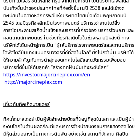
บริษัท เมเจอร์ ซีนีเพล็กซ์ กรุ้ป จำกัด (มหาชน) เป็นบริษัทไลฟ์สไตล์
บันเทิงชั้นนำของประเทศไทยที่ก่อตั้งขึ้นในปี 2538 และได้เข้าจด
ทะเบียนในตลาดหลักทรัพย์แห่งประเทศไทยเมื่อเดือนพฤษภาคมปี
2545 โดยมีธุรกิจหลักเป็นโรงภาพยนตร์ บริการเช่าลานโบว์ลิ่ง
คาราโอเกะ ลานสเก็ตน้ำแข็งและบริการที่เกี่ยวข้อง บริการโฆษณา และ
คอนเทนต์ภาพยนตร์ ในช่วงที่ธุรกิจเติบโตในช่วงหลายปีหลังนี้ ทาง
บริษัทได้เดินหน้าสู่การเป็น “ผู้ให้บริการโรงภาพยนตร์และสถานบริการ
ไลฟ์สไตล์บันเทิงแบบครบวงจรที่ดีที่สุดในโลก” ยิ่งไปกว่านั้น บริษัทได้
ให้ความสำคัญกับการนำสุดยอดเทคโนโลยีและนวัตกรรมเพื่อมอบ
บริการที่ดีขึ้นให้กับลูกค้า “สร้างทุกฝันบันเทิงระดับโลก”
https://investor.majorcineplex.com/en
http://majorcineplex.com
เกี่ยวกับทิคเก็ตมาสเตอร์
ทิคเก็ตมาสเตอร์ เป็นผู้จัดจำหน่ายบัตรที่ใหญ่ที่สุดในโลก และเป็นผู้นำ
ระดับโลกในด้านผลิตภัณฑ์และบริการจำหน่ายบัตรชมการแสดงสด โดย
มีหุ้นส่วนอย่างเป็นทางการนับพัน อย่างเช่น สถานที่จัดงาน ศิลปิน