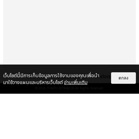
เว็บไซต์นี้มีการเก็บข้อมูลการใช้งานของคุณเพื่อนำ
เกี่ยวกับเรา
ติดต่อลงโฆษณา
ติดต่อเรา
ตกลง
มาใช้วางแผนและบริหารเว็บไซต์
อ่านเพิ่มเติม
เรื่อง
เด่น
© 2026
THAITICKETMAJOR
All Rights Reserved.
FLO ประกาศโชว์ครั้งแรกในไทย ชาว
ไทยได้เวลาแดนซ์ 29 ส.ค.นี้ ที่
สเฟียร์ ฮอลล์
บันเทิง