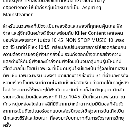
Lifestyle ที่กำลังเป็นกระแสทำให้เกิด Extraordinary
eXperience ให้เข้าถึงกลุ่มเป้าหมายที่เป็น Aspiring
Mainsteamer
สำหรับแนวเพลงที่เปิดจะเป็นเพลงฮิตและเพลงที่ทุกคนคุ้นเคย ฟัง
ง่าย และรู้จักเป็นอย่างดี ซึ่งมาพร้อมกับ Killer Content เอาใจคน
ชอบฟังเพลงยาวๆ ในช่วง 10 45 NON STOP MUSIC 10 เพลง
ฮิต 45 นาทีที่ Flex 104.5 พร้อมกับปรับผังรายการให้สอดคล้องกับ
ความต้องการของผู้ฟังมากยิ่งขึ้น รวมถึงตอกย้ำจุดขายสร้างความ
แตกต่างให้กับผู้ฟังและเข้าถึงคนฟังโดยเน้นจับกลุ่มคนรุ่นใหม่ที่มี
สไตล์มากขึ้น โดยมี เอฟ.เจ. ที่เป็นคนรุ่นใหม่และเป็นที่รู้จักเข้ามาเสริม
ทัพ เช่น เอฟ.เจ.เฟิร์น นพจิรา นักแสดงจากช่องวัน 31 ที่ผ่านละครดัง
หลายเรื่อง โดยเฟิร์นมีความใฝ่ฝันตั้งแต่สมัยเรียนว่าอยากได้มาอยู่หลัง
ไมค์จัดรายการให้แฟนๆได้ฟังกัน และวันนี้เธอก็สวมวิญญาณนักจัด
รายการวิทยุด้วยเสียงเพราะๆที่ Flex 104.5 เป็นที่แรก เอฟ.เจ.ณ ณ
ภัทร หนุ่มหล่อสไตล์เกาหลีที่มีดีมากกว่าหน้าตา หนุ่มมินิมอลที่ผันตัว
จากการเป็นดีไซน์เนอร์ออกแบบเฟอร์นิเจอร์เข้าสู่วงการบันเทิงเป็น
นักแสดงซีรีย์และโฆษณา ที่ลองมารับบทบาทกับการจัดรายการวิทยุ
ครั้ง