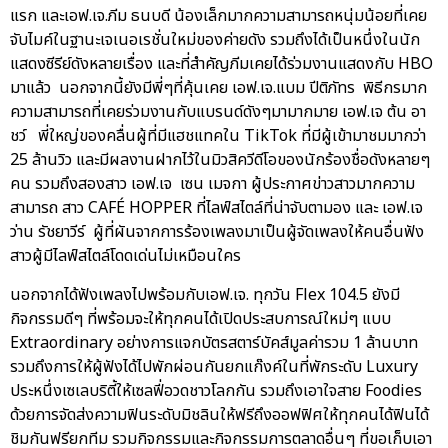
แรก และเอฟ.เจ.ภีม ธนบดี น้องเล็กมากความสามารถหนุ่มน้อยที่เคย
จับไมค์ในฐานะเจเนอเรชั่นใหม่ของค่ายดัง รวมถึงได้เป็นหนึ่งในนัก
แสดงซีรีย์ดังหลายเรื่อง และที่สำคัญภีมเคยได้ร่วมงานแสดงกับ HBO
มาแล้ว นอกจากนี้ยังมีพี่ๆที่คุ้นเคย เอฟ.เจ.แบม ปีติภัทร พิธีกรมาก
ความสามารถที่เคยร่วมงานกับแบรนด์ดังๆมามากมาย เอฟ.เจ ต้น อา
ชว์ พี่ใหญ่ของคลื่นผู้ที่มีแฮชแทคใน TikTok ที่มีผู้เข้ามาชมมากว่า
25 ล้านวิว และมีผลงานฝากไว้ในมิวสิควีดีโอของนักร้องชื่อดังหลายๆ
คน รวมถึงสองสาว เอฟ.เจ เซน เมจกา ผู้ประกาศข่าวสาวมากความ
สามารถ สาว CAFÉ HOPPER ที่ไลฟ์สไตล์ที่น่าจับตามอง และ เอฟ.เจ
ว่าน รัชยาวีร์ ผู้ที่ผันจากการร้องเพลงมาเป็นผู้จัดเพลงให้คนอื่นฟัง
สาวผู้มีไลฟ์สไตล์โดดเด่นไม่เหมือนใคร
นอกจากได้ฟังเพลงไปพร้อมกับเอฟ.เจ. ทุกวัน Flex 104.5 ยังมี
กิจกรรมดีๆ ที่พร้อมจะให้ทุกคนได้เปิดประสบการณ์ใหม่ๆ แบบ
Extraordinary อย่างการแจกบัตรสตาร์บัคส์มูลค่ารวม 1 ล้านบาท
รวมถึงการให้ผู้ฟังได้ไปพักผ่อนกันยกแก๊งค์ในที่พักระดับ Luxury
ประหนึ่งเซเลบริตี้ให้เซลฟี่อวดชาวโลกกัน รวมถึงเอาใจสาย Foodies
ด้วยการจัดส่งความฟินระดับมิชลินให้ฟรีถึงออฟฟิศให้ทุกคนได้ฟินได้
ชิมกันฟรียกทีม รวมกิจกรรมและกิจกรรมการตลาดอื่นๆ ที่ขอเก็บเอา