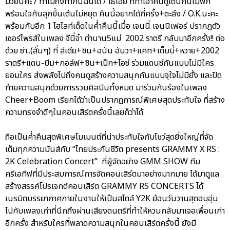
มวยนี่คะ / ทำไมถึงทำกันฉันได้ / โธ่เอ๊ย ที่ทำเอาคนดูเต้นกันไม่พัก
พร้อมใจกันลุกขึ้นเต้นไม่หยุด คืนนี้อยากได้กี่ครั้ง+ตะลึง / O.K.นะคะ
พร้อมกับอีก 1 ไฮไลท์เด็ดในค่ำคืนนี้เมื่อ เจนนี่ เจนนิเฟอร์ ปรากฏตัว
เซอร์ไพรส์ในเพลง จีนี่จ๋า ตำนาน5แม่ 2002 ราตรี กลับมาอีกครั้ง!! ต่อ
ด้วย ซ่า..(สั่นๆ) ที่ ลีเดีย+ชิน+อนัน อันวา+แคท+เด็บบี้+หวาย+2002
ราตรี+แดน-บีม+กอล์ฟ+ชิน+เป๊ก+ไอซ์ ร่วมแดนซ์กันแบบไม่มีใคร
ยอมใคร ส่งพลังไปถึงคนดูสร้างความสนุกกันแบบจุใจไม่มียั้ง และปิด
ท้ายความสนุกด้วยการรวมศิลปินทั้งหมด มาร่วมกันร้องในเพลง
Cheer+Boom เรียกได้ว่าเป็นปรากฎการณ์พิเศษสุดประทับใจ ที่สร้าง
ความทรงจำดีๆในคอนเสิร์ตครั้งนี้เลยก็ว่าได้
ถือเป็นค่ำคืนสุดพิเศษโมเมนต์ที่น่าประทับใจกับโชว์สุดยิ่งใหญ่ที่จัด
เต็มทุกความมันส์กับ “ไทยประกันชีวิต presents GRAMMY X RS :
2K Celebration Concert” ที่ผู้จัดอย่าง GMM SHOW ทีม
ครีเอทีฟที่มีประสบการณ์การจัดคอนเสิร์ตมาอย่างมากมาย ได้มาดูแล
สร้างสรรค์โปรเจกต์คอนเสิร์ต GRAMMY RS CONCERTS ได้
เนรมิตบรรยากาศภายในงานให้เป็นสไตล์ Y2K ย้อนวันวานสุดอบอุ่น
ไปกับเพลงเก่าที่นึกถึงผ่านเสียงดนตรีที่ทำให้หวนกลับมาเจอเพื่อนเก่า
อีกครั้ง สำหรับใครที่พลาดความสนุกในคอนเสิร์ตครั้งนี้ ยังมี