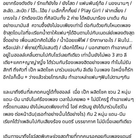
อยากร้องดังดัง / รักแท้ยังไง / ยังโสด / แฟนพันธุ์ท้อ / มองนานๆ /
สะลัด…สะบัด / โอ๊ะ…โอ้ย / มะลึกกึ๊กกึ๋ยย์ / Play Girl / ฝากเลี้ยง /
เกรงใจ / รักต้องเปิด ที่ศิลปินทั้ง 2 ค่าย ได้หยิบมาร้อง มาเต้น กัน
อย่างเมามันส์ ความจึ้งยังไม่จบเพียงเท่านี้ ต่อกันด้วยกับโหมดเพลง
ช้าสุดโดนใจที่จะเรียกน้ำตาให้แฟนๆได้อินตามไปกับเมดเล่ย์เพลงดังสุด
จี้ดอย่าง เพื่อนสนิทคิดไม่ซื่อ / น้ำน้อยแพ้ไฟ / รักภาษาอะไร / ฝันไป…
หรือเปล่า / พี่ชาย(ที่ไม่แสนดี) / เลือกได้ไหม / นอกสายตา ทำเอาคนที่
อยู่ในฮอลล์เคลิ้มตามไปกับโชว์เลยทีเดียว เท่านั้นยังไม่พอ 3 สาว ลี
เดีย+แคท+ญาญ่าญิ๋ง ได้ร่วมกันร้องเพลงฮิตอย่างเพลง ทำไมไม่รับ
สักที ถึงคิวที่ เป๊ก ผลิตโชค มาร่วมแจมกับ ลีเดีย ในเพลง ใจหนึ่งก็รัก
อีกใจก็เจ็บ + ว่างแล้วช่วยโทรกลับ ทำเอาเหล่าแฟนๆฟินไปตามๆกัน
และมาถึงซีนที่สะกดคนดูได้ทั้งฮอลล์ เมื่อ เป๊ก ผลิตโชค ชวน 2 หนุ่ม
แดน-บีม มาจับไมค์ร้องเพลง เวลาไม่เคยพอ + ไม่มีใครรู้ ทำเอาแฟนๆ
กรี๊ดแทบสลบ ยังไม่หมดเพียงเท่านี้ ไอซ์ ศรัณยู ยังได้มาร่วมโชว์ใน
เพลง ต่อหน้าฉัน(เธอทำอย่างนั้นได้อย่างไร) กับ 2 หนุ่ม แดน-บีม
เรียกได้ว่าเพลินไปกับเสียงร้อง ดนตรี บรรยากาศ ไม่มีเบื่อเลยทีเดียว
เดินทางมาถึงโชว์สุดพิเศษช่วงสุดท้ายที่ทุกคนรอคอยกับเพลงแดนซ์