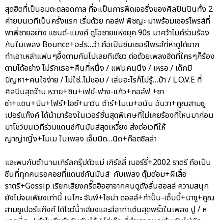
สุดฮิตที่เป็นอมตะตลอดกาล ที่จะเป็นการฟีดเจอริ่งของศิลปินปินทั้ง 2
ค่ายบนเวทีเป็นครั้งแรก เริ่มด้วย กอล์ฟ พิชญะ มาพร้อมเซอร์ไพรส์ที่
พาพี่ชายอย่าง แซนด์-แบงค์ ดูโอชายแห่งยุค 90s มาคว้าไมค์ร่วมร้อง
กันในเพลง Bounce+อะไร…ว้า ถือเป็นซีนเซอร์ไพรส์ที่หาดูได้ยาก
ทำเอาเหล่าแฟนๆอึ้งตามกันไปเลยทีเดียว ต่อด้วยเพลงฮิตที่ใครๆก็ร้อง
ตามได้อย่าง ไม่รักเธอ+คืนที่หนึ่ง / แฟนคนนึง / เหรอ / เด็กมี
ปัญหา+คนใจง่าย / ไม่ใช่..ไม่ชอบ / เล่นอะไรก็ไม่รู้…บ้า / L.O.V.E ที่
ศิลปินสุดจ๊าบ หวาย+ชิน+เฟย์-ฟาง-แก้ว+กอล์ฟ +ซา
ซ่า+แดน+บีม+โฟร์+ไอซ์+นาวิน ต้าร์+โมเม+อนัน อันวา+คูณสามซู
เปอร์แก๊งค์ ได้นำมาร้องในเวอร์ชั่นสุดพิเศษที่ไม่เคยร้องที่ไหนมาก่อน
มาโชว์บนเวทีร่วมแดนซ์กันมันส์สุดเหวี่ยง ส่งต่อเวทีให้
ญาญ่าญิ๋ง+โมเม ในเพลง เจ็บนิด…นิด+ก๊อตซิลล่า
และพบกับตำนานเกิร์ลกรุ๊ปตัวแม่ เกิร์ลลี่ เบอร์รี่+2002 ราตรี ถือเป็น
ซีนที่ทุกคนรอคอยที่แดนซ์กันมันส์ กับเพลง ตุ๊มต่อม+ผีเสื้อ
ราตรี+Gossip เรียกเสียงกรี๊ดฮือฮาจากคนดูดังลั่นฮอลล์ ความสนุก
ยังไม่จบเพียงเท่านี้ เนโกะ จัมพ์+ไชน่า ดอลล์+กำปั้น-เด็บบี้+บาซู+คูณ
สามซูเปอร์แก๊งค์ ได้โชว์น้ำเสียงและลีลาท่าเต้นสุดพริ้วในเพลง ปู / ห