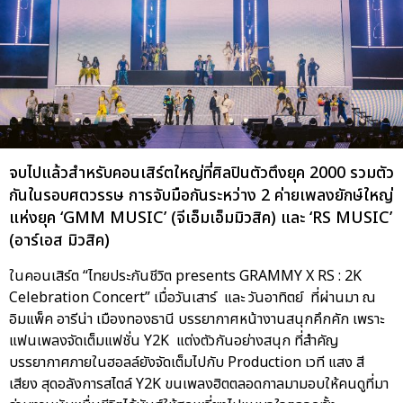
จบไปแล้วสำหรับคอนเสิร์ตใหญ่ที่ศิลปินตัวตึงยุค 2000 รวมตัว
กันในรอบศตวรรษ การจับมือกันระหว่าง 2 ค่ายเพลงยักษ์ใหญ่
แห่งยุค ‘GMM MUSIC’ (จีเอ็มเอ็มมิวสิค) และ ‘RS MUSIC’
(อาร์เอส มิวสิค)
ในคอนเสิร์ต “ไทยประกันชีวิต presents GRAMMY X RS : 2K
Celebration Concert” เมื่อวันเสาร์ และ วันอาทิตย์ ที่ผ่านมา ณ
อิมแพ็ค อารีน่า เมืองทองธานี บรรยากาศหน้างานสนุกคึกคัก เพราะ
แฟนเพลงจัดเต็มแฟชั่น Y2K แต่งตัวกันอย่างสนุก ที่สำคัญ
บรรยากาศภายในฮอลล์ยังจัดเต็มไปกับ Production เวที แสง สี
เสียง สุดอลังการสไตล์ Y2K ขนเพลงฮิตตลอดกาลมามอบให้คนดูที่มา