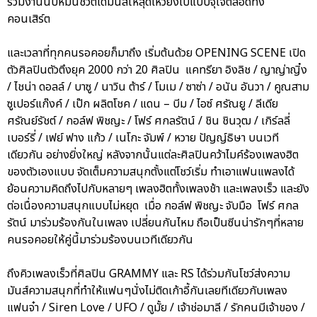
ร่วมงานนับหมื่นชีวิตได้มันส์ให้สุดเหวี่ยงไปแบบจุใจตลอดทั้ง
คอนเสิร์ต
และเวลาที่ทุกคนรอคอยก็มาถึง เริ่มต้นด้วย OPENING SCENE เปิด
ตัวศิลปินตัวตึงยุค 2000 กว่า 20 ศิลปิน แคทรียา อิงลิช / ญาญ่าญิ๋ง
/ ไชน่า ดอลล์ / บาซู / นาวิน ต้าร์ / โมเม / ซาซ่า / อนัน อันวา / คูณสาม
ซูเปอร์แก๊งค์ / เป๊ก ผลิตโชค / แดน – บีม / ไอซ์ ศรัณยู / ลีเดีย
ศรัณย์รัชต์ / กอล์ฟ พิชญะ / โฟร์ ศกลรัตน์ / ชิน ชินวุฒ / เกิร์ลลี่
เบอร์รี่ / เฟย์ ฟาง แก้ว / เนโกะ จัมพ์ / หวาย ปัญญ์ธิษา บนเวที
เดียวกัน อย่างยิ่งใหญ่ หลังจากนั้นแต่ละศิลปินคว้าไมค์ร้องเพลงฮิต
ของตัวเองแบบ จัดเต็มความสนุกตั้งแต่โชว์เริ่ม ทำเอาแฟนแพลงได้
ย้อนความคิดถึงไปกับหลายๆ เพลงฮิตทั้งเพลงช้า และเพลงเร็ว และยัง
ต่อเนื่องความสนุกแบบไม่หยุด เมื่อ กอล์ฟ พิชญะ จับมือ โฟร์ ศกล
รัตน์ มาร่วมร้องกันในเพลง เปลี่ยนกันไหม ถือเป็นซีนน่ารักๆที่หลาย
คนรอคอยให้คู่นี้มาร่วมร้องบนเวทีเดียวกัน
ถึงคิวเพลงเร็วที่ศิลปิน GRAMMY และ RS ได้ร่วมกันโชว์ส่งความ
มันส์ความสนุกที่ทำให้แฟนๆนั่งไม่ติดเก้าอี้กันเลยทีเดียวกับเพลง
แฟนจ๋า / Siren Love / UFO / ดูมั้ย / เจ้าช่อมาลี / รักคนมีเจ้าของ /