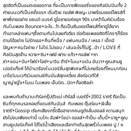
สุดฮิตที่เป็นอมตะตลอดกาล ที่จะเป็นการฟีดเจอริ่งของศิลปินปินทั้ง 2
ค่ายบนเวทีเป็นครั้งแรก เริ่มด้วย กอล์ฟ พิชญะ มาพร้อมเซอร์ไพรส์ที่
พาพี่ชายอย่าง แซนด์-แบงค์ ดูโอชายแห่งยุค 90s มาคว้าไมค์ร่วมร้อง
กันในเพลง Bounce+อะไร…ว้า ถือเป็นซีนเซอร์ไพรส์ที่หาดูได้ยาก
ทำเอาเหล่าแฟนๆอึ้งตามกันไปเลยทีเดียว ต่อด้วยเพลงฮิตที่ใครๆก็ร้อง
ตามได้อย่าง ไม่รักเธอ+คืนที่หนึ่ง / แฟนคนนึง / เหรอ / เด็กมี
ปัญหา+คนใจง่าย / ไม่ใช่..ไม่ชอบ / เล่นอะไรก็ไม่รู้…บ้า / L.O.V.E ที่
ศิลปินสุดจ๊าบ หวาย+ชิน+เฟย์-ฟาง-แก้ว+กอล์ฟ +ซา
ซ่า+แดน+บีม+โฟร์+ไอซ์+นาวิน ต้าร์+โมเม+อนัน อันวา+คูณสามซู
เปอร์แก๊งค์ ได้นำมาร้องในเวอร์ชั่นสุดพิเศษที่ไม่เคยร้องที่ไหนมาก่อน
มาโชว์บนเวทีร่วมแดนซ์กันมันส์สุดเหวี่ยง ส่งต่อเวทีให้
ญาญ่าญิ๋ง+โมเม ในเพลง เจ็บนิด…นิด+ก๊อตซิลล่า
และพบกับตำนานเกิร์ลกรุ๊ปตัวแม่ เกิร์ลลี่ เบอร์รี่+2002 ราตรี ถือเป็น
ซีนที่ทุกคนรอคอยที่แดนซ์กันมันส์ กับเพลง ตุ๊มต่อม+ผีเสื้อ
ราตรี+Gossip เรียกเสียงกรี๊ดฮือฮาจากคนดูดังลั่นฮอลล์ ความสนุก
ยังไม่จบเพียงเท่านี้ เนโกะ จัมพ์+ไชน่า ดอลล์+กำปั้น-เด็บบี้+บาซู+คูณ
สามซูเปอร์แก๊งค์ ได้โชว์น้ำเสียงและลีลาท่าเต้นสุดพริ้วในเพลง ปู / ห