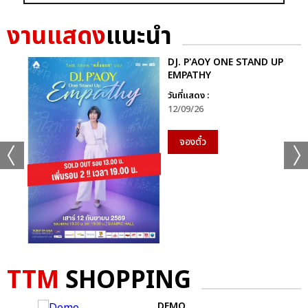
GRAMMY X RS : 2K CELEBRATION CONCER
งานแสดง
แนะนำ
DJ. P'AOY ONE STAND UP
EMPATHY
วันที่แสดง :
12/09/26
แชร์ :
SHARE
TWEET
LINE
จองตั๋ว
TTM
SHOPPING
AP
DEMO