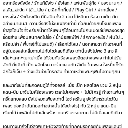
อยากร้องดังดัง / รักแท้ยังไง / ยังโสด / แฟนพันธุ์ท้อ / มองนานๆ /
สะลัด…สะบัด / โอ๊ะ…โอ้ย / มะลึกกึ๊กกึ๋ยย์ / Play Girl / ฝากเลี้ยง /
เกรงใจ / รักต้องเปิด ที่ศิลปินทั้ง 2 ค่าย ได้หยิบมาร้อง มาเต้น กัน
อย่างเมามันส์ ความจึ้งยังไม่จบเพียงเท่านี้ ต่อกันด้วยกับโหมดเพลง
ช้าสุดโดนใจที่จะเรียกน้ำตาให้แฟนๆได้อินตามไปกับเมดเล่ย์เพลงดังสุด
จี้ดอย่าง เพื่อนสนิทคิดไม่ซื่อ / น้ำน้อยแพ้ไฟ / รักภาษาอะไร / ฝันไป…
หรือเปล่า / พี่ชาย(ที่ไม่แสนดี) / เลือกได้ไหม / นอกสายตา ทำเอาคนที่
อยู่ในฮอลล์เคลิ้มตามไปกับโชว์เลยทีเดียว เท่านั้นยังไม่พอ 3 สาว ลี
เดีย+แคท+ญาญ่าญิ๋ง ได้ร่วมกันร้องเพลงฮิตอย่างเพลง ทำไมไม่รับ
สักที ถึงคิวที่ เป๊ก ผลิตโชค มาร่วมแจมกับ ลีเดีย ในเพลง ใจหนึ่งก็รัก
อีกใจก็เจ็บ + ว่างแล้วช่วยโทรกลับ ทำเอาเหล่าแฟนๆฟินไปตามๆกัน
และมาถึงซีนที่สะกดคนดูได้ทั้งฮอลล์ เมื่อ เป๊ก ผลิตโชค ชวน 2 หนุ่ม
แดน-บีม มาจับไมค์ร้องเพลง เวลาไม่เคยพอ + ไม่มีใครรู้ ทำเอาแฟนๆ
กรี๊ดแทบสลบ ยังไม่หมดเพียงเท่านี้ ไอซ์ ศรัณยู ยังได้มาร่วมโชว์ใน
เพลง ต่อหน้าฉัน(เธอทำอย่างนั้นได้อย่างไร) กับ 2 หนุ่ม แดน-บีม
เรียกได้ว่าเพลินไปกับเสียงร้อง ดนตรี บรรยากาศ ไม่มีเบื่อเลยทีเดียว
เดินทางมาถึงโชว์สุดพิเศษช่วงสุดท้ายที่ทุกคนรอคอยกับเพลงแดนซ์