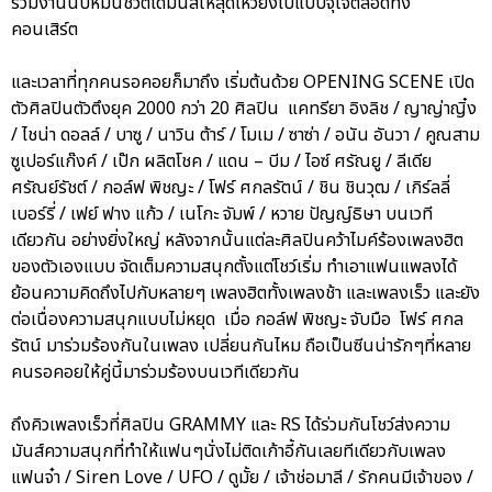
ร่วมงานนับหมื่นชีวิตได้มันส์ให้สุดเหวี่ยงไปแบบจุใจตลอดทั้ง
คอนเสิร์ต
และเวลาที่ทุกคนรอคอยก็มาถึง เริ่มต้นด้วย OPENING SCENE เปิด
ตัวศิลปินตัวตึงยุค 2000 กว่า 20 ศิลปิน แคทรียา อิงลิช / ญาญ่าญิ๋ง
/ ไชน่า ดอลล์ / บาซู / นาวิน ต้าร์ / โมเม / ซาซ่า / อนัน อันวา / คูณสาม
ซูเปอร์แก๊งค์ / เป๊ก ผลิตโชค / แดน – บีม / ไอซ์ ศรัณยู / ลีเดีย
ศรัณย์รัชต์ / กอล์ฟ พิชญะ / โฟร์ ศกลรัตน์ / ชิน ชินวุฒ / เกิร์ลลี่
เบอร์รี่ / เฟย์ ฟาง แก้ว / เนโกะ จัมพ์ / หวาย ปัญญ์ธิษา บนเวที
เดียวกัน อย่างยิ่งใหญ่ หลังจากนั้นแต่ละศิลปินคว้าไมค์ร้องเพลงฮิต
ของตัวเองแบบ จัดเต็มความสนุกตั้งแต่โชว์เริ่ม ทำเอาแฟนแพลงได้
ย้อนความคิดถึงไปกับหลายๆ เพลงฮิตทั้งเพลงช้า และเพลงเร็ว และยัง
ต่อเนื่องความสนุกแบบไม่หยุด เมื่อ กอล์ฟ พิชญะ จับมือ โฟร์ ศกล
รัตน์ มาร่วมร้องกันในเพลง เปลี่ยนกันไหม ถือเป็นซีนน่ารักๆที่หลาย
คนรอคอยให้คู่นี้มาร่วมร้องบนเวทีเดียวกัน
ถึงคิวเพลงเร็วที่ศิลปิน GRAMMY และ RS ได้ร่วมกันโชว์ส่งความ
มันส์ความสนุกที่ทำให้แฟนๆนั่งไม่ติดเก้าอี้กันเลยทีเดียวกับเพลง
แฟนจ๋า / Siren Love / UFO / ดูมั้ย / เจ้าช่อมาลี / รักคนมีเจ้าของ /