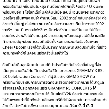
มวยนี่คะ / ทำไมถึงทำกันฉันได้ / โธ่เอ๊ย ที่ทำเอาคนดูเต้นกันไม่พัก
พร้อมใจกันลุกขึ้นเต้นไม่หยุด คืนนี้อยากได้กี่ครั้ง+ตะลึง / O.K.นะคะ
พร้อมกับอีก 1 ไฮไลท์เด็ดในค่ำคืนนี้เมื่อ เจนนี่ เจนนิเฟอร์ ปรากฏตัว
เซอร์ไพรส์ในเพลง จีนี่จ๋า ตำนาน5แม่ 2002 ราตรี กลับมาอีกครั้ง!! ต่อ
ด้วย ซ่า..(สั่นๆ) ที่ ลีเดีย+ชิน+อนัน อันวา+แคท+เด็บบี้+หวาย+2002
ราตรี+แดน-บีม+กอล์ฟ+ชิน+เป๊ก+ไอซ์ ร่วมแดนซ์กันแบบไม่มีใคร
ยอมใคร ส่งพลังไปถึงคนดูสร้างความสนุกกันแบบจุใจไม่มียั้ง และปิด
ท้ายความสนุกด้วยการรวมศิลปินทั้งหมด มาร่วมกันร้องในเพลง
Cheer+Boom เรียกได้ว่าเป็นปรากฎการณ์พิเศษสุดประทับใจ ที่สร้าง
ความทรงจำดีๆในคอนเสิร์ตครั้งนี้เลยก็ว่าได้
ถือเป็นค่ำคืนสุดพิเศษโมเมนต์ที่น่าประทับใจกับโชว์สุดยิ่งใหญ่ที่จัด
เต็มทุกความมันส์กับ “ไทยประกันชีวิต presents GRAMMY X RS :
2K Celebration Concert” ที่ผู้จัดอย่าง GMM SHOW ทีม
ครีเอทีฟที่มีประสบการณ์การจัดคอนเสิร์ตมาอย่างมากมาย ได้มาดูแล
สร้างสรรค์โปรเจกต์คอนเสิร์ต GRAMMY RS CONCERTS ได้
เนรมิตบรรยากาศภายในงานให้เป็นสไตล์ Y2K ย้อนวันวานสุดอบอุ่น
ไปกับเพลงเก่าที่นึกถึงผ่านเสียงดนตรีที่ทำให้หวนกลับมาเจอเพื่อนเก่า
อีกครั้ง สำหรับใครที่พลาดความสนุกในคอนเสิร์ตครั้งนี้ ยังมี