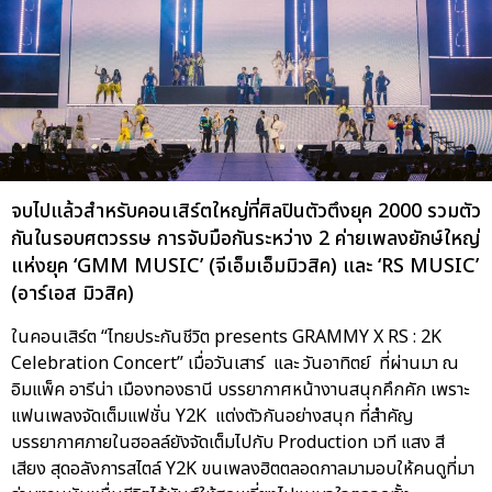
จบไปแล้วสำหรับคอนเสิร์ตใหญ่ที่ศิลปินตัวตึงยุค 2000 รวมตัว
กันในรอบศตวรรษ การจับมือกันระหว่าง 2 ค่ายเพลงยักษ์ใหญ่
แห่งยุค ‘GMM MUSIC’ (จีเอ็มเอ็มมิวสิค) และ ‘RS MUSIC’
(อาร์เอส มิวสิค)
ในคอนเสิร์ต “ไทยประกันชีวิต presents GRAMMY X RS : 2K
Celebration Concert” เมื่อวันเสาร์ และ วันอาทิตย์ ที่ผ่านมา ณ
อิมแพ็ค อารีน่า เมืองทองธานี บรรยากาศหน้างานสนุกคึกคัก เพราะ
แฟนเพลงจัดเต็มแฟชั่น Y2K แต่งตัวกันอย่างสนุก ที่สำคัญ
บรรยากาศภายในฮอลล์ยังจัดเต็มไปกับ Production เวที แสง สี
เสียง สุดอลังการสไตล์ Y2K ขนเพลงฮิตตลอดกาลมามอบให้คนดูที่มา