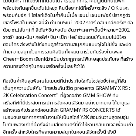
มวยนี่คะ / ทำไมถึงทำกันฉันได้ / โธ่เอ๊ย ที่ทำเอาคนดูเต้นกันไม่พัก
พร้อมใจกันลุกขึ้นเต้นไม่หยุด คืนนี้อยากได้กี่ครั้ง+ตะลึง / O.K.นะคะ
พร้อมกับอีก 1 ไฮไลท์เด็ดในค่ำคืนนี้เมื่อ เจนนี่ เจนนิเฟอร์ ปรากฏตัว
เซอร์ไพรส์ในเพลง จีนี่จ๋า ตำนาน5แม่ 2002 ราตรี กลับมาอีกครั้ง!! ต่อ
ด้วย ซ่า..(สั่นๆ) ที่ ลีเดีย+ชิน+อนัน อันวา+แคท+เด็บบี้+หวาย+2002
ราตรี+แดน-บีม+กอล์ฟ+ชิน+เป๊ก+ไอซ์ ร่วมแดนซ์กันแบบไม่มีใคร
ยอมใคร ส่งพลังไปถึงคนดูสร้างความสนุกกันแบบจุใจไม่มียั้ง และปิด
ท้ายความสนุกด้วยการรวมศิลปินทั้งหมด มาร่วมกันร้องในเพลง
Cheer+Boom เรียกได้ว่าเป็นปรากฎการณ์พิเศษสุดประทับใจ ที่สร้าง
ความทรงจำดีๆในคอนเสิร์ตครั้งนี้เลยก็ว่าได้
ถือเป็นค่ำคืนสุดพิเศษโมเมนต์ที่น่าประทับใจกับโชว์สุดยิ่งใหญ่ที่จัด
เต็มทุกความมันส์กับ “ไทยประกันชีวิต presents GRAMMY X RS :
2K Celebration Concert” ที่ผู้จัดอย่าง GMM SHOW ทีม
ครีเอทีฟที่มีประสบการณ์การจัดคอนเสิร์ตมาอย่างมากมาย ได้มาดูแล
สร้างสรรค์โปรเจกต์คอนเสิร์ต GRAMMY RS CONCERTS ได้
เนรมิตบรรยากาศภายในงานให้เป็นสไตล์ Y2K ย้อนวันวานสุดอบอุ่น
ไปกับเพลงเก่าที่นึกถึงผ่านเสียงดนตรีที่ทำให้หวนกลับมาเจอเพื่อนเก่า
อีกครั้ง สำหรับใครที่พลาดความสนุกในคอนเสิร์ตครั้งนี้ ยังมี