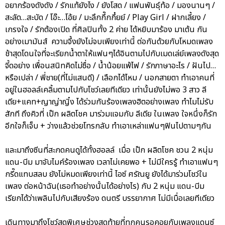
อยากร้องดังดัง / รักแท้ยังไง / ยังโสด / แฟนพันธุ์ท้อ / มองนานๆ /
สะลัด…สะบัด / โอ๊ะ…โอ้ย / มะลึกกึ๊กกึ๋ยย์ / Play Girl / ฝากเลี้ยง /
เกรงใจ / รักต้องเปิด ที่ศิลปินทั้ง 2 ค่าย ได้หยิบมาร้อง มาเต้น กัน
อย่างเมามันส์ ความจึ้งยังไม่จบเพียงเท่านี้ ต่อกันด้วยกับโหมดเพลง
ช้าสุดโดนใจที่จะเรียกน้ำตาให้แฟนๆได้อินตามไปกับเมดเล่ย์เพลงดังสุด
จี้ดอย่าง เพื่อนสนิทคิดไม่ซื่อ / น้ำน้อยแพ้ไฟ / รักภาษาอะไร / ฝันไป…
หรือเปล่า / พี่ชาย(ที่ไม่แสนดี) / เลือกได้ไหม / นอกสายตา ทำเอาคนที่
อยู่ในฮอลล์เคลิ้มตามไปกับโชว์เลยทีเดียว เท่านั้นยังไม่พอ 3 สาว ลี
เดีย+แคท+ญาญ่าญิ๋ง ได้ร่วมกันร้องเพลงฮิตอย่างเพลง ทำไมไม่รับ
สักที ถึงคิวที่ เป๊ก ผลิตโชค มาร่วมแจมกับ ลีเดีย ในเพลง ใจหนึ่งก็รัก
อีกใจก็เจ็บ + ว่างแล้วช่วยโทรกลับ ทำเอาเหล่าแฟนๆฟินไปตามๆกัน
และมาถึงซีนที่สะกดคนดูได้ทั้งฮอลล์ เมื่อ เป๊ก ผลิตโชค ชวน 2 หนุ่ม
แดน-บีม มาจับไมค์ร้องเพลง เวลาไม่เคยพอ + ไม่มีใครรู้ ทำเอาแฟนๆ
กรี๊ดแทบสลบ ยังไม่หมดเพียงเท่านี้ ไอซ์ ศรัณยู ยังได้มาร่วมโชว์ใน
เพลง ต่อหน้าฉัน(เธอทำอย่างนั้นได้อย่างไร) กับ 2 หนุ่ม แดน-บีม
เรียกได้ว่าเพลินไปกับเสียงร้อง ดนตรี บรรยากาศ ไม่มีเบื่อเลยทีเดียว
เดินทางมาถึงโชว์สุดพิเศษช่วงสุดท้ายที่ทุกคนรอคอยกับเพลงแดนซ์