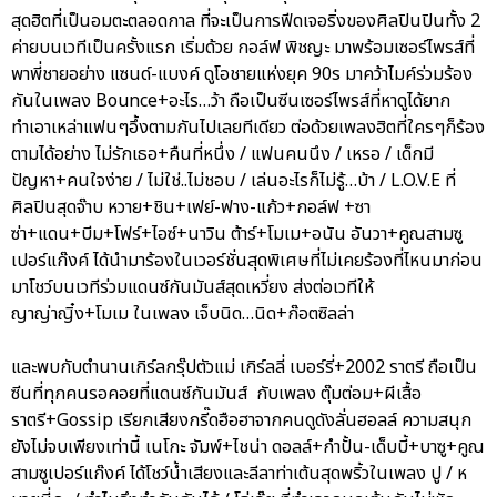
สุดฮิตที่เป็นอมตะตลอดกาล ที่จะเป็นการฟีดเจอริ่งของศิลปินปินทั้ง 2
ค่ายบนเวทีเป็นครั้งแรก เริ่มด้วย กอล์ฟ พิชญะ มาพร้อมเซอร์ไพรส์ที่
พาพี่ชายอย่าง แซนด์-แบงค์ ดูโอชายแห่งยุค 90s มาคว้าไมค์ร่วมร้อง
กันในเพลง Bounce+อะไร…ว้า ถือเป็นซีนเซอร์ไพรส์ที่หาดูได้ยาก
ทำเอาเหล่าแฟนๆอึ้งตามกันไปเลยทีเดียว ต่อด้วยเพลงฮิตที่ใครๆก็ร้อง
ตามได้อย่าง ไม่รักเธอ+คืนที่หนึ่ง / แฟนคนนึง / เหรอ / เด็กมี
ปัญหา+คนใจง่าย / ไม่ใช่..ไม่ชอบ / เล่นอะไรก็ไม่รู้…บ้า / L.O.V.E ที่
ศิลปินสุดจ๊าบ หวาย+ชิน+เฟย์-ฟาง-แก้ว+กอล์ฟ +ซา
ซ่า+แดน+บีม+โฟร์+ไอซ์+นาวิน ต้าร์+โมเม+อนัน อันวา+คูณสามซู
เปอร์แก๊งค์ ได้นำมาร้องในเวอร์ชั่นสุดพิเศษที่ไม่เคยร้องที่ไหนมาก่อน
มาโชว์บนเวทีร่วมแดนซ์กันมันส์สุดเหวี่ยง ส่งต่อเวทีให้
ญาญ่าญิ๋ง+โมเม ในเพลง เจ็บนิด…นิด+ก๊อตซิลล่า
และพบกับตำนานเกิร์ลกรุ๊ปตัวแม่ เกิร์ลลี่ เบอร์รี่+2002 ราตรี ถือเป็น
ซีนที่ทุกคนรอคอยที่แดนซ์กันมันส์ กับเพลง ตุ๊มต่อม+ผีเสื้อ
ราตรี+Gossip เรียกเสียงกรี๊ดฮือฮาจากคนดูดังลั่นฮอลล์ ความสนุก
ยังไม่จบเพียงเท่านี้ เนโกะ จัมพ์+ไชน่า ดอลล์+กำปั้น-เด็บบี้+บาซู+คูณ
สามซูเปอร์แก๊งค์ ได้โชว์น้ำเสียงและลีลาท่าเต้นสุดพริ้วในเพลง ปู / ห