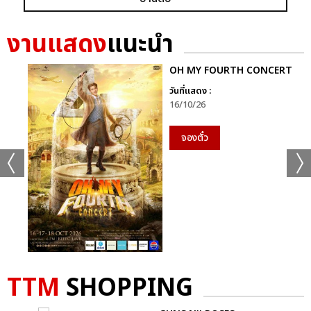
GRAMMY X RS : 2K CELEBRATION CONCER
งานแสดง
แนะนำ
OH MY FOURTH CONCERT
วันที่แสดง :
16/10/26
แชร์ :
SHARE
TWEET
LINE
จองตั๋ว
TTM
SHOPPING