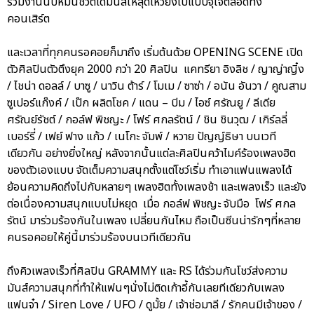
ร่วมงานนับหมื่นชีวิตได้มันส์ให้สุดเหวี่ยงไปแบบจุใจตลอดทั้ง
คอนเสิร์ต
และเวลาที่ทุกคนรอคอยก็มาถึง เริ่มต้นด้วย OPENING SCENE เปิด
ตัวศิลปินตัวตึงยุค 2000 กว่า 20 ศิลปิน แคทรียา อิงลิช / ญาญ่าญิ๋ง
/ ไชน่า ดอลล์ / บาซู / นาวิน ต้าร์ / โมเม / ซาซ่า / อนัน อันวา / คูณสาม
ซูเปอร์แก๊งค์ / เป๊ก ผลิตโชค / แดน – บีม / ไอซ์ ศรัณยู / ลีเดีย
ศรัณย์รัชต์ / กอล์ฟ พิชญะ / โฟร์ ศกลรัตน์ / ชิน ชินวุฒ / เกิร์ลลี่
เบอร์รี่ / เฟย์ ฟาง แก้ว / เนโกะ จัมพ์ / หวาย ปัญญ์ธิษา บนเวที
เดียวกัน อย่างยิ่งใหญ่ หลังจากนั้นแต่ละศิลปินคว้าไมค์ร้องเพลงฮิต
ของตัวเองแบบ จัดเต็มความสนุกตั้งแต่โชว์เริ่ม ทำเอาแฟนแพลงได้
ย้อนความคิดถึงไปกับหลายๆ เพลงฮิตทั้งเพลงช้า และเพลงเร็ว และยัง
ต่อเนื่องความสนุกแบบไม่หยุด เมื่อ กอล์ฟ พิชญะ จับมือ โฟร์ ศกล
รัตน์ มาร่วมร้องกันในเพลง เปลี่ยนกันไหม ถือเป็นซีนน่ารักๆที่หลาย
คนรอคอยให้คู่นี้มาร่วมร้องบนเวทีเดียวกัน
ถึงคิวเพลงเร็วที่ศิลปิน GRAMMY และ RS ได้ร่วมกันโชว์ส่งความ
มันส์ความสนุกที่ทำให้แฟนๆนั่งไม่ติดเก้าอี้กันเลยทีเดียวกับเพลง
แฟนจ๋า / Siren Love / UFO / ดูมั้ย / เจ้าช่อมาลี / รักคนมีเจ้าของ /