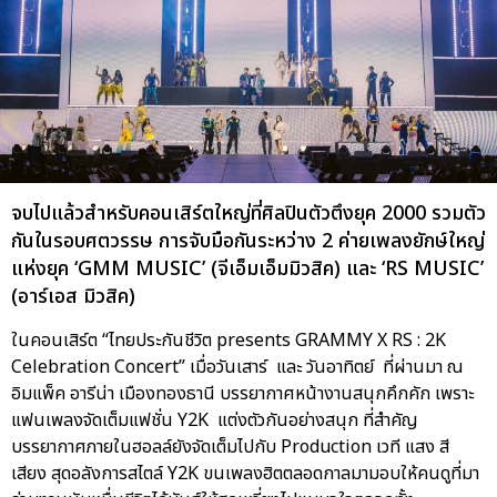
จบไปแล้วสำหรับคอนเสิร์ตใหญ่ที่ศิลปินตัวตึงยุค 2000 รวมตัว
กันในรอบศตวรรษ การจับมือกันระหว่าง 2 ค่ายเพลงยักษ์ใหญ่
แห่งยุค ‘GMM MUSIC’ (จีเอ็มเอ็มมิวสิค) และ ‘RS MUSIC’
(อาร์เอส มิวสิค)
ในคอนเสิร์ต “ไทยประกันชีวิต presents GRAMMY X RS : 2K
Celebration Concert” เมื่อวันเสาร์ และ วันอาทิตย์ ที่ผ่านมา ณ
อิมแพ็ค อารีน่า เมืองทองธานี บรรยากาศหน้างานสนุกคึกคัก เพราะ
แฟนเพลงจัดเต็มแฟชั่น Y2K แต่งตัวกันอย่างสนุก ที่สำคัญ
บรรยากาศภายในฮอลล์ยังจัดเต็มไปกับ Production เวที แสง สี
เสียง สุดอลังการสไตล์ Y2K ขนเพลงฮิตตลอดกาลมามอบให้คนดูที่มา