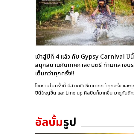
เข้าสู่ปีที่ 4 แล้ว กับ Gypsy Carnival 
สนุกสนานกับเทศกาลดนตรี ท่ามกลางบรรย
เต็มกว่าทุกครั้ง!!
โดยงานในครั้งนี้ มีสาวกยิปซีมามากกว่าทุกครั้ง และทุ
ปีนี้ใหญ่ขึ้น และ Line up ศิลปินก็มากขึ้น มาดูกันด
อัลบั้ม
รูป