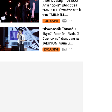
เคมีดี มวลสนุก! ประมวล
ภาพ “ดิว-ธี” เปิดตัวซีรีส์
“MR.KILL มังงะสั่งตาย” ใน
งาน “MR.KILL...
EXCLUSIVE
: 14
“ช่วงเวลาที่ไม่ได้เจอกัน
พิสูจน์แล้วว่ารักแท้จะไม่มี
วันจางหาย” ประมวลภาพ
JAEHYUN กับแฟน...
EXCLUSIVE
: 10