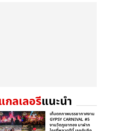
แกลเลอรี
แนะนำ
เก็บตกภาพบรรยากาศงาน
GYPSY CARNIVAL #5
งานวัดภูเขาทอง มาฝาก
ใครที่พลาดปีนี้ เจอกันอีก