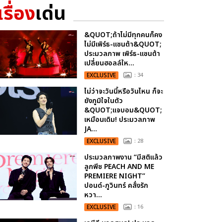
เรื่อง
เด่น
&QUOT;ถ้าไม่มีทุกคนก็คง
ไม่มีเพิร์ธ-แซนต้า&QUOT;
ประมวลภาพ เพิร์ธ-แซนต้า
เปลี่ยนฮอลล์ให...
EXCLUSIVE
: 34
ไม่ว่าจะวันนี้หรือวันไหน ก็จะ
ยังภูมิใจในตัว
&QUOT;แจบอม&QUOT;
เหมือนเดิม! ประมวลภาพ
JA...
EXCLUSIVE
: 28
ประมวลภาพงาน “มีสติแล้ว
ลูกพีช PEACH AND ME
PREMIERE NIGHT”
ปอนด์-ภูวินทร์ คลั่งรัก
หวา...
EXCLUSIVE
: 16