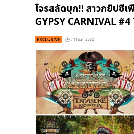
โจรสลัดบุก!! สาวกยิปซี
GYPSY CARNIVAL #
EXCLUSIVE
: 11 ธ.ค. 2562