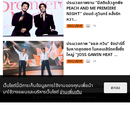
ประมวลภาพงาน “มีสติแล้วลูกพีช
PEACH AND ME PREMIERE
NIGHT” ปอนด์-ภูวินทร์ คลั่งรัก
หวา...
EXCLUSIVE
: 16
ประมวลภาพ “จอส-กวิน” จัดปาร์ตี้
ริมหาดสุดฮอต ในคอนเสิร์ตครั้งยิ่ง
ใหญ่ “JOSS GAWIN HEAT ...
EXCLUSIVE
: 34
“ช่วงเวลาที่ไม่ได้เจอกันพิสูจน์แล้วว่า
เว็บไซต์นี้มีการเก็บข้อมูลการใช้งานของคุณเพื่อนำ
เกี่ยวกับเรา
ติดต่อลงโฆษณา
ติดต่อเรา
ตกลง
รักแท้จะไม่มีวันจางหาย” ประมวล
มาใช้วางแผนและบริหารเว็บไซต์
อ่านเพิ่มเติม
ภาพ JAEHYUN กับแฟน...
© 2026
THAITICKETMAJOR
All Rights Reserved.
EXCLUSIVE
: 10