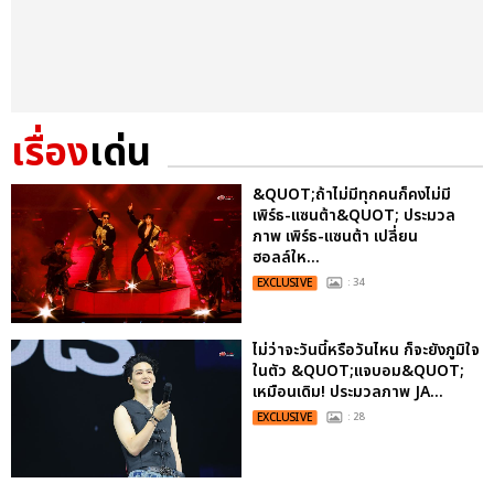
เรื่อง
เด่น
&QUOT;ถ้าไม่มีทุกคนก็คงไม่มี
เพิร์ธ-แซนต้า&QUOT; ประมวล
ภาพ เพิร์ธ-แซนต้า เปลี่ยน
ฮอลล์ให...
EXCLUSIVE
: 34
ไม่ว่าจะวันนี้หรือวันไหน ก็จะยังภูมิใจ
ในตัว &QUOT;แจบอม&QUOT;
เหมือนเดิม! ประมวลภาพ JA...
EXCLUSIVE
: 28