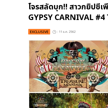
โจรสลัดบุก!! สาวกยิปซี
GYPSY CARNIVAL #
EXCLUSIVE
: 11 ธ.ค. 2562