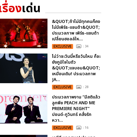
เรื่อง
เด่น
&QUOT;ถ้าไม่มีทุกคนก็คง
ไม่มีเพิร์ธ-แซนต้า&QUOT;
ประมวลภาพ เพิร์ธ-แซนต้า
เปลี่ยนฮอลล์ให...
EXCLUSIVE
: 34
ไม่ว่าจะวันนี้หรือวันไหน ก็จะ
ยังภูมิใจในตัว
&QUOT;แจบอม&QUOT;
เหมือนเดิม! ประมวลภาพ
JA...
EXCLUSIVE
: 28
ประมวลภาพงาน “มีสติแล้ว
ลูกพีช PEACH AND ME
PREMIERE NIGHT”
ปอนด์-ภูวินทร์ คลั่งรัก
หวา...
EXCLUSIVE
: 16