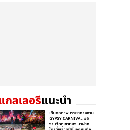
แกลเลอรี
แนะนำ
เก็บตกภาพบรรยากาศงาน
GYPSY CARNIVAL #5
งานวัดภูเขาทอง มาฝาก
ใครที่พลาดปีนี้ เจอกันอีก