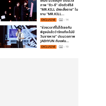
เคมีดี มวลสนุก! ประมวล
ภาพ “ดิว-ธี” เปิดตัวซีรีส์
“MR.KILL มังงะสั่งตาย” ใน
งาน “MR.KILL...
EXCLUSIVE
: 14
“ช่วงเวลาที่ไม่ได้เจอกัน
พิสูจน์แล้วว่ารักแท้จะไม่มี
วันจางหาย” ประมวลภาพ
JAEHYUN กับแฟน...
EXCLUSIVE
: 10