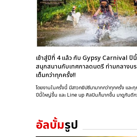
เข้าสู่ปีที่ 4 แล้ว กับ Gypsy Carnival 
สนุกสนานกับเทศกาลดนตรี ท่ามกลางบรรย
เต็มกว่าทุกครั้ง!!
โดยงานในครั้งนี้ มีสาวกยิปซีมามากกว่าทุกครั้ง และทุ
ปีนี้ใหญ่ขึ้น และ Line up ศิลปินก็มากขึ้น มาดูกันด
อัลบั้ม
รูป