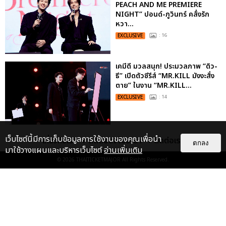
PEACH AND ME PREMIERE
NIGHT” ปอนด์-ภูวินทร์ คลั่งรัก
หวา...
EXCLUSIVE
: 16
เคมีดี มวลสนุก! ประมวลภาพ “ดิว-
ธี” เปิดตัวซีรีส์ “MR.KILL มังงะสั่ง
ตาย” ในงาน “MR.KILL...
EXCLUSIVE
: 14
ประมวลภาพ “จอส-กวิน” จัดปาร์ตี้
เว็บไซต์นี้มีการเก็บข้อมูลการใช้งานของคุณเพื่อนำ
เกี่ยวกับเรา
ติดต่อลงโฆษณา
ติดต่อเรา
ตกลง
ริมหาดสุดฮอต ในคอนเสิร์ตครั้งยิ่ง
มาใช้วางแผนและบริหารเว็บไซต์
อ่านเพิ่มเติม
ใหญ่ “JOSS GAWIN HEAT ...
© 2026
THAITICKETMAJOR
All Rights Reserved.
EXCLUSIVE
: 34