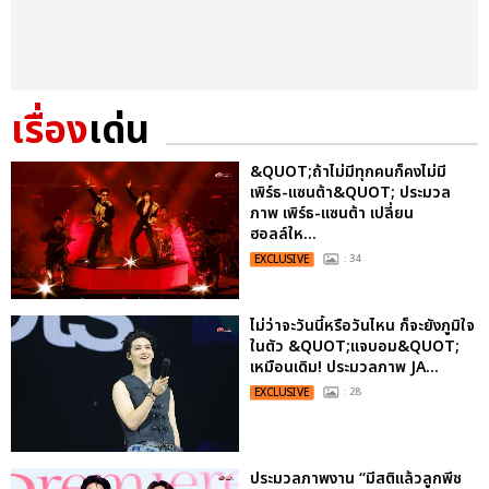
เรื่อง
เด่น
&QUOT;ถ้าไม่มีทุกคนก็คงไม่มี
เพิร์ธ-แซนต้า&QUOT; ประมวล
ภาพ เพิร์ธ-แซนต้า เปลี่ยน
ฮอลล์ให...
EXCLUSIVE
: 34
ไม่ว่าจะวันนี้หรือวันไหน ก็จะยังภูมิใจ
ในตัว &QUOT;แจบอม&QUOT;
เหมือนเดิม! ประมวลภาพ JA...
EXCLUSIVE
: 28
ประมวลภาพงาน “มีสติแล้วลูกพีช