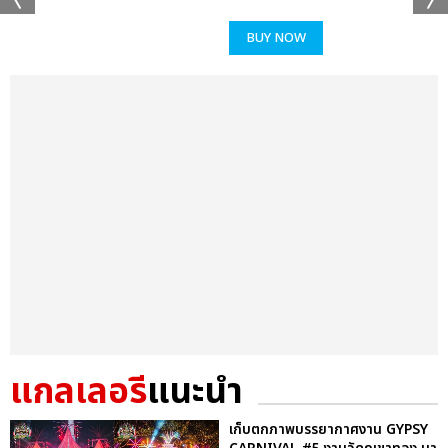
BUY NOW
แกลเลอรี
แนะนำ
เก็บตกภาพบรรยากาศงาน GYPSY