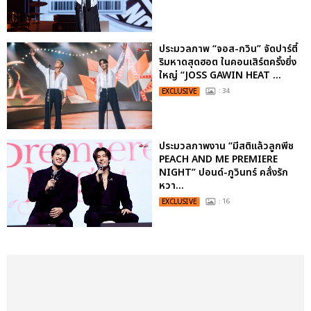
ประมวลภาพ “จอส-กวิน” จัดปาร์ตี้
ริมหาดสุดฮอต ในคอนเสิร์ตครั้งยิ่ง
ใหญ่ “JOSS GAWIN HEAT ...
EXCLUSIVE
: 34
ประมวลภาพงาน “มีสติแล้วลูกพีช
PEACH AND ME PREMIERE
NIGHT” ปอนด์-ภูวินทร์ คลั่งรัก
หวา...
EXCLUSIVE
: 16