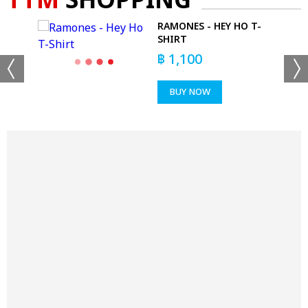
TTM
SHOPPING
RAMONES - HEY HO T-
 DO
SHIRT
฿
1,100
BUY NOW