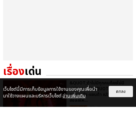
เรื่อง
เด่น
&QUOT;ถ้าไม่มีทุกคนก็คงไม่มี
เพิร์ธ-แซนต้า&QUOT; ประมวล
เว็บไซต์นี้มีการเก็บข้อมูลการใช้งานของคุณเพื่อนำ
ตกลง
ภาพ เพิร์ธ-แซนต้า เปลี่ยน
มาใช้วางแผนและบริหารเว็บไซต์
อ่านเพิ่มเติม
ฮอลล์ให...
EXCLUSIVE
: 34
ไม่ว่าจะวันนี้หรือวันไหน ก็จะยังภูมิใจ
ในตัว &QUOT;แจบอม&QUOT;