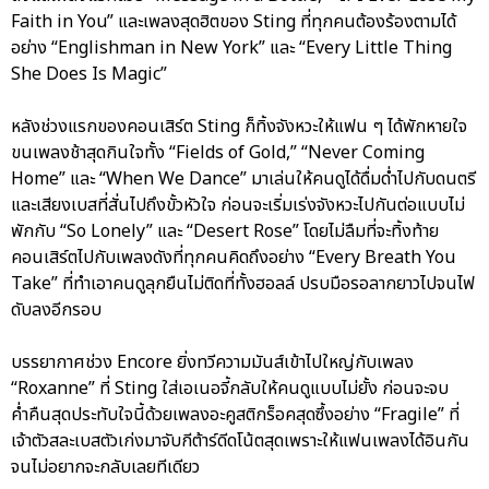
Faith in You” และเพลงสุดฮิตของ Sting ที่ทุกคนต้องร้องตามได้
อย่าง “Englishman in New York” และ “Every Little Thing
She Does Is Magic”
หลังช่วงแรกของคอนเสิร์ต Sting ก็ทิ้งจังหวะให้แฟน ๆ ได้พักหายใจ
ขนเพลงช้าสุดกินใจทั้ง “Fields of Gold,” “Never Coming
Home” และ “When We Dance” มาเล่นให้คนดูได้ดื่มด่ำไปกับดนตรี
และเสียงเบสที่สั่นไปถึงขั้วหัวใจ ก่อนจะเริ่มเร่งจังหวะไปกันต่อแบบไม่
พักกับ “So Lonely” และ “Desert Rose” โดยไม่ลืมที่จะทิ้งท้าย
คอนเสิร์ตไปกับเพลงดังที่ทุกคนคิดถึงอย่าง “Every Breath You
Take” ที่ทำเอาคนดูลุกยืนไม่ติดที่ทั้งฮอลล์ ปรบมือรอลากยาวไปจนไฟ
ดับลงอีกรอบ
บรรยากาศช่วง Encore ยิ่งทวีความมันส์เข้าไปใหญ่กับเพลง
“Roxanne” ที่ Sting ใส่เอเนอจี้กลับให้คนดูแบบไม่ยั้ง ก่อนจะจบ
ค่ำคืนสุดประทับใจนี้ด้วยเพลงอะคูสติกร็อคสุดซึ้งอย่าง “Fragile” ที่
เจ้าตัวสละเบสตัวเก่งมาจับกีต้าร์ดีดโน้ตสุดเพราะให้แฟนเพลงได้อินกัน
จนไม่อยากจะกลับเลยทีเดียว