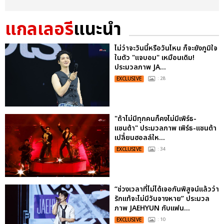
แกลเลอรี
แนะนำ
ไม่ว่าจะวันนี้หรือวันไหน ก็จะยังภูมิใจ
ในตัว "แจบอม" เหมือนเดิม!
ประมวลภาพ JA...
EXCLUSIVE
: 28
"ถ้าไม่มีทุกคนก็คงไม่มีเพิร์ธ-
แซนต้า" ประมวลภาพ เพิร์ธ-แซนต้า
เปลี่ยนฮอลล์ให...
EXCLUSIVE
: 34
“ช่วงเวลาที่ไม่ได้เจอกันพิสูจน์แล้วว่า
รักแท้จะไม่มีวันจางหาย” ประมวล
ภาพ JAEHYUN กับแฟน...
EXCLUSIVE
: 10