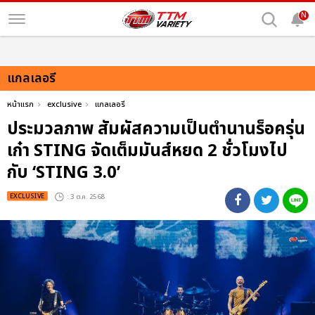
N
แกลเลอรี
หน้าแรก
exclusive
แกลเลอรี
ประมวลภาพ สัมผัสความเป็นตำนานร็อครุ่น
เก๋า STING จัดเต็มมันส์หยด 2 ชั่วโมงไป
กับ ‘STING 3.0’
EXCLUSIVE
: 3 ต.ค. 2568