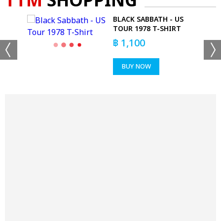
TTM
SHOPPING
BLACK SABBATH - US
TIE
TOUR 1978 T-SHIRT
฿
1,100
BUY NOW