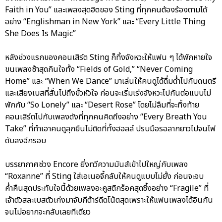
Faith in You” และเพลงสุดฮิตของ Sting ที่ทุกคนต้องร้องตามได้
อย่าง “Englishman in New York” และ “Every Little Thing
She Does Is Magic”
หลังช่วงแรกของคอนเสิร์ต Sting ก็ทิ้งจังหวะให้แฟน ๆ ได้พักหายใจ
ขนเพลงช้าสุดกินใจทั้ง “Fields of Gold,” “Never Coming
Home” และ “When We Dance” มาเล่นให้คนดูได้ดื่มด่ำไปกับดนตรี
และเสียงเบสที่สั่นไปถึงขั้วหัวใจ ก่อนจะเริ่มเร่งจังหวะไปกันต่อแบบไม่
พักกับ “So Lonely” และ “Desert Rose” โดยไม่ลืมที่จะทิ้งท้าย
คอนเสิร์ตไปกับเพลงดังที่ทุกคนคิดถึงอย่าง “Every Breath You
Take” ที่ทำเอาคนดูลุกยืนไม่ติดที่ทั้งฮอลล์ ปรบมือรอลากยาวไปจนไฟ
ดับลงอีกรอบ
บรรยากาศช่วง Encore ยิ่งทวีความมันส์เข้าไปใหญ่กับเพลง
“Roxanne” ที่ Sting ใส่เอเนอจี้กลับให้คนดูแบบไม่ยั้ง ก่อนจะจบ
ค่ำคืนสุดประทับใจนี้ด้วยเพลงอะคูสติกร็อคสุดซึ้งอย่าง “Fragile” ที่
เจ้าตัวสละเบสตัวเก่งมาจับกีต้าร์ดีดโน้ตสุดเพราะให้แฟนเพลงได้อินกัน
จนไม่อยากจะกลับเลยทีเดียว