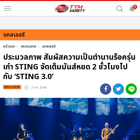
N
แกลเลอรี
หน้าแรก
exclusive
แกลเลอรี
ประมวลภาพ สัมผัสความเป็นตำนานร็อครุ่น
เก๋า STING จัดเต็มมันส์หยด 2 ชั่วโมงไป
กับ ‘STING 3.0’
EXCLUSIVE
: 3 ต.ค. 2568