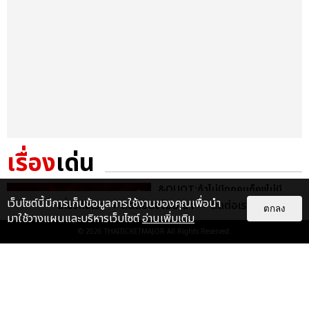
เรื่อง
เด่น
&QUOT;ถ้าไม่มีทุกคนก็คงไม่มี
เพิร์ธ-แซนต้า&QUOT; ประมวล
เว็บไซต์นี้มีการเก็บข้อมูลการใช้งานของคุณเพื่อนำ
เกี่ยวกับเรา
ติดต่อลงโฆษณา
ติดต่อเรา
ตกลง
ภาพ เพิร์ธ-แซนต้า เปลี่ยน
มาใช้วางแผนและบริหารเว็บไซต์
อ่านเพิ่มเติม
ฮอลล์ให...
© 2026
THAITICKETMAJOR
All Rights Reserved.
EXCLUSIVE
: 34
ไม่ว่าจะวันนี้หรือวันไหน ก็จะยังภูมิใจ
ในตัว &QUOT;แจบอม&QUOT;