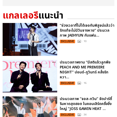
แกลเลอรี
แนะนำ
“ช่วงเวลาที่ไม่ได้เจอกันพิสูจน์แล้วว่า
รักแท้จะไม่มีวันจางหาย” ประมวล
ภาพ JAEHYUN กับแฟน...
EXCLUSIVE
: 10
ประมวลภาพงาน “มีสติแล้วลูกพีช
PEACH AND ME PREMIERE
NIGHT” ปอนด์-ภูวินทร์ คลั่งรัก
หวา...
EXCLUSIVE
: 16
ประมวลภาพ “จอส-กวิน” จัดปาร์ตี้
ริมหาดสุดฮอต ในคอนเสิร์ตครั้งยิ่ง
ใหญ่ “JOSS GAWIN HEAT ...
EXCLUSIVE
: 34