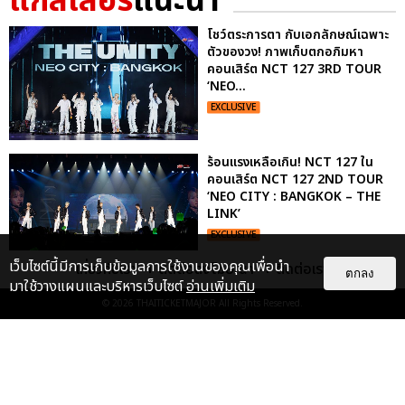
แกลเลอรี
แนะนำ
โชว์ตระการตา กับเอกลักษณ์เฉพาะ
ตัวของวง! ภาพเก็บตกอภิมหา
คอนเสิร์ต NCT 127 3RD TOUR
‘NEO...
EXCLUSIVE
ร้อนแรงเหลือเกิน! NCT 127 ใน
คอนเสิร์ต NCT 127 2ND TOUR
‘NEO CITY : BANGKOK – THE
LINK’
EXCLUSIVE
เว็บไซต์นี้มีการเก็บข้อมูลการใช้งานของคุณเพื่อนำ
เกี่ยวกับเรา
ติดต่อลงโฆษณา
ติดต่อเรา
ตกลง
มาใช้วางแผนและบริหารเว็บไซต์
อ่านเพิ่มเติม
ไม่ว่าจะวันนี้หรือวันไหน ก็จะยังภูมิใจ
© 2026
THAITICKETMAJOR
All Rights Reserved.
ในตัว "แจบอม" เหมือนเดิม!
ประมวลภาพ JA...
EXCLUSIVE
: 28