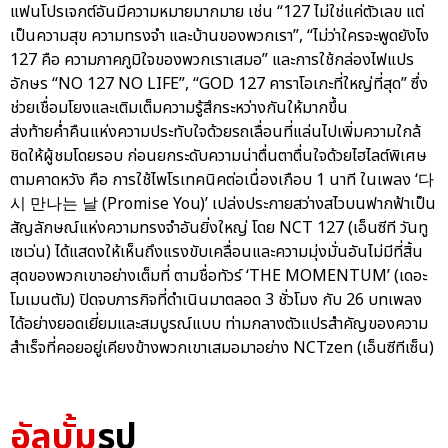
แฟนโปรเจกต์อันมีความหมายมากมาย เช่น “127 ไม่ใช่แค่ตัวเลข แต่
เป็นความสุข ความทรงจำ และบ้านของพวกเรา”, “ไม่ว่าใครจะพูดยังไง
127 คือ ความภาคภูมิใจของพวกเราเสมอ” และการใช้กล่องไฟแปร
อักษร “NO 127 NO LIFE”, “GOD 127 คาราโอเกะที่ใหญ่ที่สุด” ซึ่ง
ช่วยเชื่อมโยงและเติมเต็มความรู้สึกระหว่างกันให้มากขึ้น
ส่งท้ายค่ำคืนแห่งความประทับใจด้วยรถเลื่อนที่แล่นไปเพิ่มความใกล้
ชิดให้ผู้ชมโดยรอบ ก่อนยกระดับความน่าตื่นตาตื่นใจด้วยไฮไลต์พิเศษ
ตามคาดหวัง คือ การใช้ไพโรเทคนิคต่อเนื่องเกือบ 1 นาที ในเพลง ‘다
시 만나는 날 (Promise You)’ เปล่งประกายสว่างสไวบนฟากฟ้าเป็น
สัญลักษณ์แห่งความทรงจำอันยิ่งใหญ่ โดย NCT 127 (เอ็นซีที วันทู
เซเว่น) ได้แสดงให้เห็นถึงแรงขับเคลื่อนและความมุ่งมั่นอันไม่มีที่สิ้น
สุดของพวกเขาอย่างเต็มที่ ตามชื่อทัวร์ ‘THE MOMENTUM’ (เดอะ
โมเมนตัม) ปิดจบภารกิจที่ดำเนินมาตลอด 3 ชั่วโมง กับ 26 บทเพลง
ได้อย่างยอดเยี่ยมและสมบูรณ์แบบ ท่ามกลางตัวแปรสำคัญของความ
สำเร็จที่คอยอยู่เคียงข้างพวกเขาเสมอมาอย่าง NCTzen (เอ็นซีทีเซ็น)
อัลบั้ม
รูป