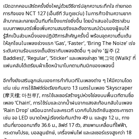
เปิดฉากคอนเสิร์ตครั้งยิ่งใหญ่ด้วยวีซีอาร์ปลุกความระทึกใจ ถ่ายทอด
ภารกิจของ NCT 127 (เอ็นซีที วันทูเซเว่น) ในการก้าวข้ามความยาก
ลำบากและกลายเป็นทีมที่แข็งแกร่งยิ่งขึ้น โดยนำเสนอในอัตราส่วน
แบบภาพยนตร์เพื่อเพิ่มความสมจริงและดึงอารมณ์ร่วมของผู้ชมให้
รู้สึกเป็นส่วนหนึ่งของปฏิบัติการสำคัญครั้งนี้ พร้อมจุดความตื่นเต้น
ให้ลุกโชนในเพลงช่วงแรก ‘Gas’, ‘Faster’, ‘Bring The Noize’ เร่ง
ระดับความร้อนแรงเต็มอัตรากับเพลงฮิตอื่น ๆ อย่าง ‘질주 (2
Baddies)’, ‘Regular’, ‘Sticker’ และเพลงล่าสุด ‘삐그덕 (Walk)’ ที่
แฟนคลับได้เตรียมผ้าเช็ดหน้ามาโบกตามกิมมิกของเพลงนี้
อีกทั้งยังเสริมลูกเล่นของการกำกับเวทีในเพลงต่าง ๆ ให้มีความโดด
เด่น เช่น การใช้ลิฟต์ต่อเรียงกันยาว 13 เมตรในเพลง ‘Skyscraper
(摩天樓; 마천루)’, การใช้เลเซอร์สร้างรูปห่วงโซ่ลงบนพื้นเวทีตามชื่อ
เพลง ‘Chain’, การใช้ร่มและฉากน้ำฝนจากแสงสะท้อนกลับในเพลง
‘Rain Drop’ เสมือนฉากในละครเวที บวกกับโปรดักชันสุดตระการตา
เช่น จอ LED ขนาดใหญ่เรียงต่อกันกว้าง 49 ม. และสูง 12 ม., ทาง
เดินที่ยาวออกมาถึง 36.6 ม., ลิฟต์ 17 ตัว, สายพานเคลื่อนที่ไฟฟ้า,
กระดาษโปรย, บอลลูนยักษ์, เครื่องพ่นไฟ และเลเซอร์แรงสูงกว่า 18