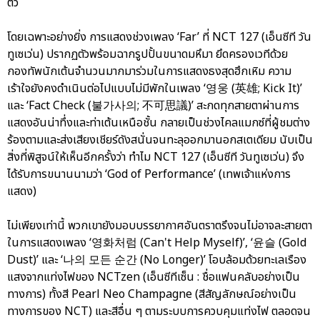
ตัว
โดยเฉพาะอย่างยิ่ง การแสดงช่วงเพลง ‘Far’ ที่ NCT 127 (เอ็นซีที วัน
ทูเซเว่น) ปรากฏตัวพร้อมฉากรูปปั้นขนาดมหึมา ยึดครองเวทีด้วย
กองทัพนักเต้นจำนวนมากมาร่วมในการแสดงธงสุดฮึกเหิม ความ
เร้าใจยังคงดำเนินต่อไปแบบไม่มีพักในเพลง ‘영웅 (英雄; Kick It)’
และ ‘Fact Check (불가사의; 不可思議)’ สะกดทุกสายตาผ่านการ
แสดงอันน่าทึ่งและท่าเต้นเหนือชั้น กลายเป็นช่วงไคลแมกซ์ที่ผู้ชมต่าง
ร้องตามและส่งเสียงเชียร์ดังสนั่นจนทะลุออกมานอกสเตเดียม นับเป็น
สิ่งที่พิสูจน์ให้เห็นอีกครั้งว่า ทำไม NCT 127 (เอ็นซีที วันทูเซเว่น) จึง
ได้รับการขนานนามว่า ‘God of Performance’ (เทพเจ้าแห่งการ
แสดง)
ไม่เพียงเท่านี้ พวกเขายังมอบบรรยากาศอันตราตรึงจนไม่อาจละสายตา
ในการแสดงเพลง ‘영화처럼 (Can't Help Myself)’, ‘윤슬 (Gold
Dust)’ และ ‘나의 모든 순간 (No Longer)’ โอบล้อมด้วยทะเลเรือง
แสงจากแท่งไฟของ NCTzen (เอ็นซีทีเซ็น : ชื่อแฟนคลับอย่างเป็น
ทางการ) ทั้งสี Pearl Neo Champagne (สีสัญลักษณ์อย่างเป็น
ทางการของ NCT) และสีอื่น ๆ ตามระบบการควบคุมแท่งไฟ ตลอดจน