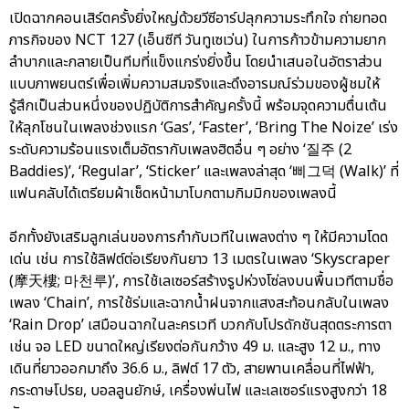
เปิดฉากคอนเสิร์ตครั้งยิ่งใหญ่ด้วยวีซีอาร์ปลุกความระทึกใจ ถ่ายทอด
ภารกิจของ NCT 127 (เอ็นซีที วันทูเซเว่น) ในการก้าวข้ามความยาก
ลำบากและกลายเป็นทีมที่แข็งแกร่งยิ่งขึ้น โดยนำเสนอในอัตราส่วน
แบบภาพยนตร์เพื่อเพิ่มความสมจริงและดึงอารมณ์ร่วมของผู้ชมให้
รู้สึกเป็นส่วนหนึ่งของปฏิบัติการสำคัญครั้งนี้ พร้อมจุดความตื่นเต้น
ให้ลุกโชนในเพลงช่วงแรก ‘Gas’, ‘Faster’, ‘Bring The Noize’ เร่ง
ระดับความร้อนแรงเต็มอัตรากับเพลงฮิตอื่น ๆ อย่าง ‘질주 (2
Baddies)’, ‘Regular’, ‘Sticker’ และเพลงล่าสุด ‘삐그덕 (Walk)’ ที่
แฟนคลับได้เตรียมผ้าเช็ดหน้ามาโบกตามกิมมิกของเพลงนี้
อีกทั้งยังเสริมลูกเล่นของการกำกับเวทีในเพลงต่าง ๆ ให้มีความโดด
เด่น เช่น การใช้ลิฟต์ต่อเรียงกันยาว 13 เมตรในเพลง ‘Skyscraper
(摩天樓; 마천루)’, การใช้เลเซอร์สร้างรูปห่วงโซ่ลงบนพื้นเวทีตามชื่อ
เพลง ‘Chain’, การใช้ร่มและฉากน้ำฝนจากแสงสะท้อนกลับในเพลง
‘Rain Drop’ เสมือนฉากในละครเวที บวกกับโปรดักชันสุดตระการตา
เช่น จอ LED ขนาดใหญ่เรียงต่อกันกว้าง 49 ม. และสูง 12 ม., ทาง
เดินที่ยาวออกมาถึง 36.6 ม., ลิฟต์ 17 ตัว, สายพานเคลื่อนที่ไฟฟ้า,
กระดาษโปรย, บอลลูนยักษ์, เครื่องพ่นไฟ และเลเซอร์แรงสูงกว่า 18