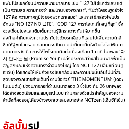
แฟนโปรเจกต์อันมีความหมายมากมาย เช่น “127 ไม่ใช่แค่ตัวเลข แต่
เป็นความสุข ความทรงจำ และบ้านของพวกเรา”, “ไม่ว่าใครจะพูดยังไง
127 คือ ความภาคภูมิใจของพวกเราเสมอ” และการใช้กล่องไฟแปร
อักษร “NO 127 NO LIFE”, “GOD 127 คาราโอเกะที่ใหญ่ที่สุด” ซึ่ง
ช่วยเชื่อมโยงและเติมเต็มความรู้สึกระหว่างกันให้มากขึ้น
ส่งท้ายค่ำคืนแห่งความประทับใจด้วยรถเลื่อนที่แล่นไปเพิ่มความใกล้
ชิดให้ผู้ชมโดยรอบ ก่อนยกระดับความน่าตื่นตาตื่นใจด้วยไฮไลต์พิเศษ
ตามคาดหวัง คือ การใช้ไพโรเทคนิคต่อเนื่องเกือบ 1 นาที ในเพลง ‘다
시 만나는 날 (Promise You)’ เปล่งประกายสว่างสไวบนฟากฟ้าเป็น
สัญลักษณ์แห่งความทรงจำอันยิ่งใหญ่ โดย NCT 127 (เอ็นซีที วันทู
เซเว่น) ได้แสดงให้เห็นถึงแรงขับเคลื่อนและความมุ่งมั่นอันไม่มีที่สิ้น
สุดของพวกเขาอย่างเต็มที่ ตามชื่อทัวร์ ‘THE MOMENTUM’ (เดอะ
โมเมนตัม) ปิดจบภารกิจที่ดำเนินมาตลอด 3 ชั่วโมง กับ 26 บทเพลง
ได้อย่างยอดเยี่ยมและสมบูรณ์แบบ ท่ามกลางตัวแปรสำคัญของความ
สำเร็จที่คอยอยู่เคียงข้างพวกเขาเสมอมาอย่าง NCTzen (เอ็นซีทีเซ็น)
อัลบั้ม
รูป