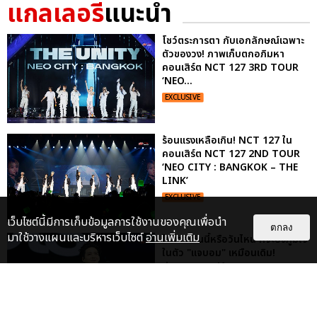
แกลเลอรี
แนะนำ
โชว์ตระการตา กับเอกลักษณ์เฉพาะ
ตัวของวง! ภาพเก็บตกอภิมหา
คอนเสิร์ต NCT 127 3RD TOUR
‘NEO...
EXCLUSIVE
ร้อนแรงเหลือเกิน! NCT 127 ใน
คอนเสิร์ต NCT 127 2ND TOUR
‘NEO CITY : BANGKOK – THE
LINK’
EXCLUSIVE
เว็บไซต์นี้มีการเก็บข้อมูลการใช้งานของคุณเพื่อนำ
ตกลง
มาใช้วางแผนและบริหารเว็บไซต์
อ่านเพิ่มเติม
ไม่ว่าจะวันนี้หรือวันไหน ก็จะยังภูมิใจ
ในตัว "แจบอม" เหมือนเดิม!
ประมวลภาพ JA...
EXCLUSIVE
: 28