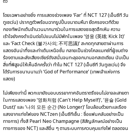
ตัว
โดยเฉพาะอย่างยิ่ง การแสดงช่วงเพลง ‘Far’ ที่ NCT 127 (เอ็นซีที วัน
ทูเซเว่น) ปรากฏตัวพร้อมฉากรูปปั้นขนาดมหึมา ยึดครองเวทีด้วย
กองทัพนักเต้นจำนวนมากมาร่วมในการแสดงธงสุดฮึกเหิม ความ
เร้าใจยังคงดำเนินต่อไปแบบไม่มีพักในเพลง ‘영웅 (英雄; Kick It)’
และ ‘Fact Check (불가사의; 不可思議)’ สะกดทุกสายตาผ่านการ
แสดงอันน่าทึ่งและท่าเต้นเหนือชั้น กลายเป็นช่วงไคลแมกซ์ที่ผู้ชมต่าง
ร้องตามและส่งเสียงเชียร์ดังสนั่นจนทะลุออกมานอกสเตเดียม นับเป็น
สิ่งที่พิสูจน์ให้เห็นอีกครั้งว่า ทำไม NCT 127 (เอ็นซีที วันทูเซเว่น) จึง
ได้รับการขนานนามว่า ‘God of Performance’ (เทพเจ้าแห่งการ
แสดง)
ไม่เพียงเท่านี้ พวกเขายังมอบบรรยากาศอันตราตรึงจนไม่อาจละสายตา
ในการแสดงเพลง ‘영화처럼 (Can't Help Myself)’, ‘윤슬 (Gold
Dust)’ และ ‘나의 모든 순간 (No Longer)’ โอบล้อมด้วยทะเลเรือง
แสงจากแท่งไฟของ NCTzen (เอ็นซีทีเซ็น : ชื่อแฟนคลับอย่างเป็น
ทางการ) ทั้งสี Pearl Neo Champagne (สีสัญลักษณ์อย่างเป็น
ทางการของ NCT) และสีอื่น ๆ ตามระบบการควบคุมแท่งไฟ ตลอดจน