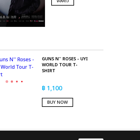
จองตั๋ว
GUNS N'' ROSES - UYI
WORLD TOUR T-
SHIRT
฿
1,100
BUY NOW