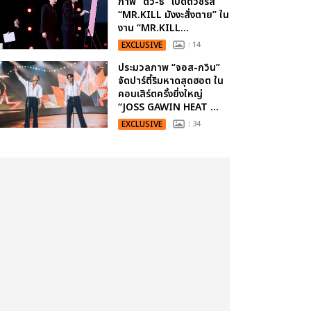
ภาพ “ดิว-ธี” เปิดตัวซีรีส์
“MR.KILL มังงะสั่งตาย” ใน
งาน “MR.KILL...
EXCLUSIVE
: 14
ประมวลภาพ “จอส-กวิน”
จัดปาร์ตี้ริมหาดสุดฮอต ใน
คอนเสิร์ตครั้งยิ่งใหญ่
“JOSS GAWIN HEAT ...
EXCLUSIVE
: 34