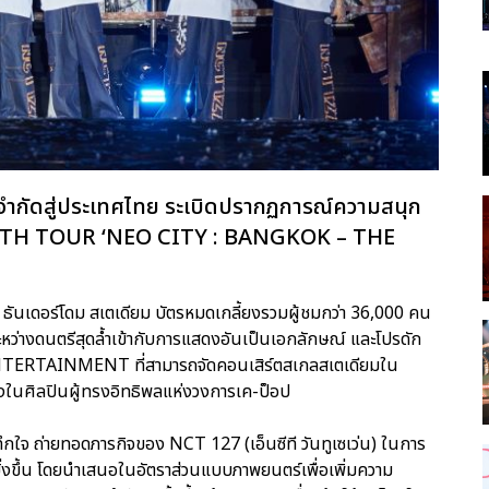
จำกัดสู่ประเทศไทย ระเบิดปรากฏการณ์ความสนุก
T 127 4TH TOUR ‘NEO CITY : BANGKOK – THE
 ณ ธันเดอร์โดม สเตเดียม บัตรหมดเกลี้ยงรวมผู้ชมกว่า 36,000 คน
หว่างดนตรีสุดล้ำเข้ากับการแสดงอันเป็นเอกลักษณ์ และโปรดัก
ENTERTAINMENT ที่สามารถจัดคอนเสิร์ตสเกลสเตเดียมใน
ึ่งในศิลปินผู้ทรงอิทธิพลแห่งวงการเค-ป็อป
ะทึกใจ ถ่ายทอดภารกิจของ NCT 127 (เอ็นซีที วันทูเซเว่น) ในการ
ิ่งขึ้น โดยนำเสนอในอัตราส่วนแบบภาพยนตร์เพื่อเพิ่มความ