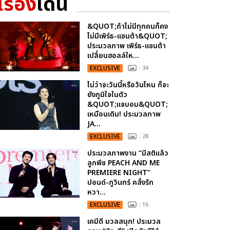
เรื่อง
เด่น
&QUOT;ถ้าไม่มีทุกคนก็คง
ไม่มีเพิร์ธ-แซนต้า&QUOT;
ประมวลภาพ เพิร์ธ-แซนต้า
เปลี่ยนฮอลล์ให...
EXCLUSIVE
: 34
ไม่ว่าจะวันนี้หรือวันไหน ก็จะ
ยังภูมิใจในตัว
&QUOT;แจบอม&QUOT;
เหมือนเดิม! ประมวลภาพ
JA...
EXCLUSIVE
: 28
ประมวลภาพงาน “มีสติแล้ว
ลูกพีช PEACH AND ME
PREMIERE NIGHT”
ปอนด์-ภูวินทร์ คลั่งรัก
หวา...
EXCLUSIVE
: 16
เคมีดี มวลสนุก! ประมวล