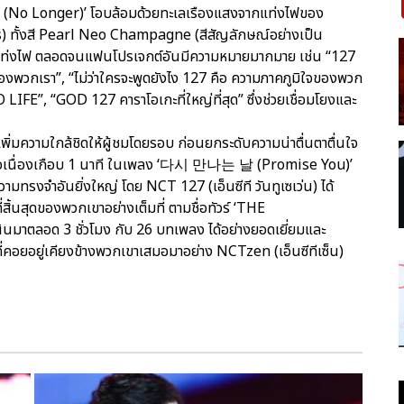
No Longer)’ โอบล้อมด้วยทะเลเรืองแสงจากแท่งไฟของ
าร) ทั้งสี Pearl Neo Champagne (สีสัญลักษณ์อย่างเป็น
แท่งไฟ ตลอดจนแฟนโปรเจกต์อันมีความหมายมากมาย เช่น “127
ของพวกเรา”, “ไม่ว่าใครจะพูดยังไง 127 คือ ความภาคภูมิใจของพวก
FE”, “GOD 127 คาราโอเกะที่ใหญ่ที่สุด” ซึ่งช่วยเชื่อมโยงและ
เพิ่มความใกล้ชิดให้ผู้ชมโดยรอบ ก่อนยกระดับความน่าตื่นตาตื่นใจ
คต่อเนื่องเกือบ 1 นาที ในเพลง ‘다시 만나는 날 (Promise You)’
ทรงจำอันยิ่งใหญ่ โดย NCT 127 (เอ็นซีที วันทูเซเว่น) ได้
่สิ้นสุดของพวกเขาอย่างเต็มที่ ตามชื่อทัวร์ ‘THE
มาตลอด 3 ชั่วโมง กับ 26 บทเพลง ได้อย่างยอดเยี่ยมและ
คอยอยู่เคียงข้างพวกเขาเสมอมาอย่าง NCTzen (เอ็นซีทีเซ็น)