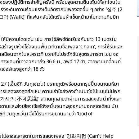
่งของปฏิบัติการสำคัญครั้งนี้ พร้อมจุดความตื่นเต้นให้ลุกโชนใน
เร่งระดับความร้อนแรงเต็มอัตรากับเพลงฮิตอื่น ๆ อย่าง ‘질주 (2
삐그덕 (Walk)’ ที่แฟนคลับได้เตรียมผ้าเช็ดหน้ามาโบกตามกิมมิก
ให้มีความโดดเด่น เช่น การใช้ลิฟต์ต่อเรียงกันยาว 13 เมตรใน
งรูปห่วงโซ่ลงบนพื้นเวทีตามชื่อเพลง ‘Chain’, การใช้ร่มและ
มือนฉากในละครเวที บวกกับโปรดักชันสุดตระการตา เช่น จอ
างเดินที่ยาวออกมาถึง 36.6 ม., ลิฟต์ 17 ตัว, สายพานเคลื่อนที่
เซอร์แรงสูงกว่า 18 ตัว
27 (เอ็นซีที วันทูเซเว่น) ปรากฏตัวพร้อมฉากรูปปั้นขนาดมหึมา
รแสดงธงสุดฮึกเหิม ความเร้าใจยังคงดำเนินต่อไปแบบไม่มีพัก
(불가사의; 不可思議)’ สะกดทุกสายตาผ่านการแสดงอันน่าทึ่งและ
ร้องตามและส่งเสียงเชียร์ดังสนั่นจนทะลุออกมานอกสเตเดียม นับ
นซีที วันทูเซเว่น) จึงได้รับการขนานนามว่า ‘God of
รึงจนไม่อาจละสายตาในการแสดงเพลง ‘영화처럼 (Can't Help