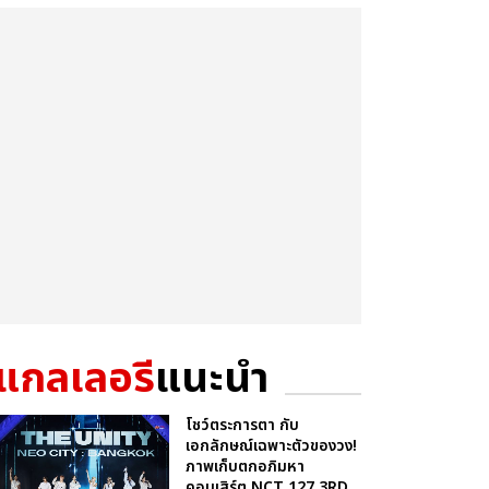
แกลเลอรี
แนะนำ
โชว์ตระการตา กับ
เอกลักษณ์เฉพาะตัวของวง!
ภาพเก็บตกอภิมหา
คอนเสิร์ต NCT 127 3RD