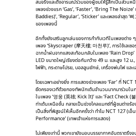
สมจริงและดึงอารมณ์ร่วมของผู้ชมให้รู้สึกเป็นส่วนหนึ
เพลงช่วงแรก ‘Gas’, ‘Faster’, ‘Bring The Noize’ 
Baddies)’, ‘Regular’, ‘Sticker’ และเพลงล่าสุด ‘
ของเพลงนี้
อีกทั้งยังเสริมลูกเล่นของการกำกับเวทีในเพลงต่าง ๆ 
เพลง ‘Skyscraper (摩天樓; 마천루)’, การใช้เลเซอร์สร้า
ฉากน้ำฝนจากแสงสะท้อนกลับในเพลง ‘Rain Drop’ เส
LED ขนาดใหญ่เรียงต่อกันกว้าง 49 ม. และสูง 12 ม., ท
ไฟฟ้า, กระดาษโปรย, บอลลูนยักษ์, เครื่องพ่นไฟ และเล
โดยเฉพาะอย่างยิ่ง การแสดงช่วงเพลง ‘Far’ ที่ NCT 1
ยึดครองเวทีด้วยกองทัพนักเต้นจำนวนมากมาร่วมในกา
ในเพลง ‘영웅 (英雄; Kick It)’ และ ‘Fact Check 
ท่าเต้นเหนือชั้น กลายเป็นช่วงไคลแมกซ์ที่ผู้ชมต่าง
เป็นสิ่งที่พิสูจน์ให้เห็นอีกครั้งว่า ทำไม NCT 127 (เอ็
Performance’ (เทพเจ้าแห่งการแสดง)
ไม่เพียงเท่านี้ พวกเขายังมอบบรรยากาศอันตราต