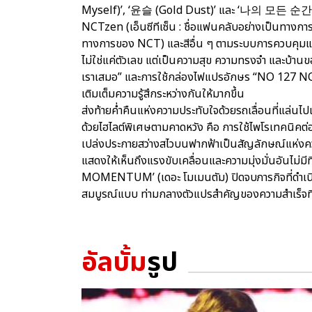
Myself)’, ‘윤슬 (Gold Dust)’ และ ‘나의 모든 순간 (
NCTzen (เอ็นซีทีเซ็น : ชื่อแฟนคลับอย่างเป็นทางก
ทางการของ NCT) และสีอื่น ๆ ตามระบบการควบคุม
ไม่ใช่แค่ตัวเลข แต่เป็นความสุข ความทรงจำ และบ้าน
เราเสมอ” และการใช้กล่องไฟแปรอักษร “NO 127 NO LI
เติมเต็มความรู้สึกระหว่างกันให้มากขึ้น
ส่งท้ายค่ำคืนแห่งความประทับใจด้วยรถเลื่อนที่แล่นไป
ด้วยไฮไลต์พิเศษตามคาดหวัง คือ การใช้ไพโรเทคนิ
เปล่งประกายสว่างสไวบนฟากฟ้าเป็นสัญลักษณ์แห่งความ
แสดงให้เห็นถึงแรงขับเคลื่อนและความมุ่งมั่นอันไม่มีที
MOMENTUM’ (เดอะ โมเมนตัม) ปิดจบภารกิจที่ดำเนิน
สมบูรณ์แบบ ท่ามกลางตัวแปรสำคัญของความสำเร็จที่
อัลบั้ม
รูป