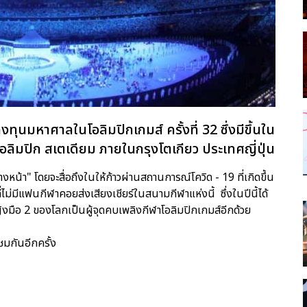
ุนมหาศาลในโอลิมปิกเกมส์ ครั้งที่ 32 ซึ่งมีขึ้นใน
าโอลิมปิก สเตเดียม ภายในกรุงโตเกียว ประเทศญี่ปุ่น
้า" โดยจะสื่อถึงในให้ก้าวผ่านสถานการณ์โควิด - 19 ที่เกิดขึ้น
่ไม่มีแฟนกีฬาคอยส่งเสียงเชียร์ในสนามกีฬาแห่งนี้ ซึ่งในปีนี้ได้
ิงมือ 2 ของโลกเป็นผู้จุดคบเพลิงกีฬาโอลิมปิกเกมส์อีกด้วย
กันอีกครั้ง