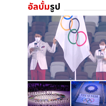
อัลบั้ม
รูป