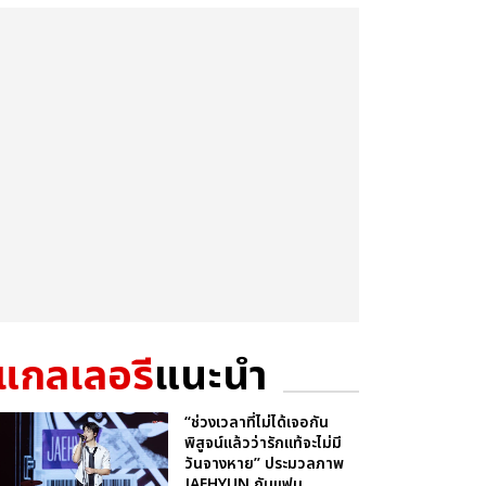
แกลเลอรี
แนะนำ
“ช่วงเวลาที่ไม่ได้เจอกัน
พิสูจน์แล้วว่ารักแท้จะไม่มี
วันจางหาย” ประมวลภาพ
JAEHYUN กับแฟน...