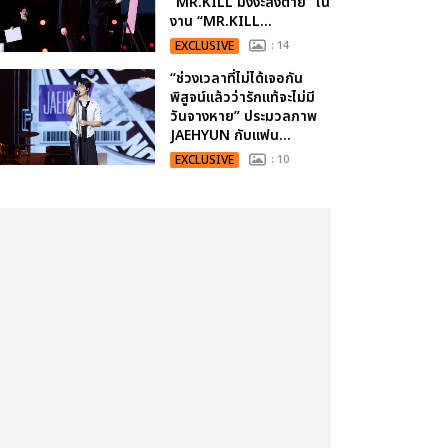
“MR.KILL มังงะสั่งตาย” ใน
งาน “MR.KILL...
EXCLUSIVE
: 14
“ช่วงเวลาที่ไม่ได้เจอกัน
พิสูจน์แล้วว่ารักแท้จะไม่มี
วันจางหาย” ประมวลภาพ
JAEHYUN กับแฟน...
EXCLUSIVE
: 10