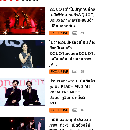
&QUOT;ถ้าไม่มีทุกคนก็คง
ไม่มีเพิร์ธ-แซนต้า&QUOT;
ประมวลภาพ เพิร์ธ-แซนต้า
เปลี่ยนฮอลล์ให...
EXCLUSIVE
: 34
ไม่ว่าจะวันนี้หรือวันไหน ก็จะ
ยังภูมิใจในตัว
&QUOT;แจบอม&QUOT;
เหมือนเดิม! ประมวลภาพ
JA...
EXCLUSIVE
: 28
ประมวลภาพงาน “มีสติแล้ว
ลูกพีช PEACH AND ME
PREMIERE NIGHT”
ปอนด์-ภูวินทร์ คลั่งรัก
หวา...
EXCLUSIVE
: 16
เคมีดี มวลสนุก! ประมวล
ภาพ “ดิว-ธี” เปิดตัวซีรีส์