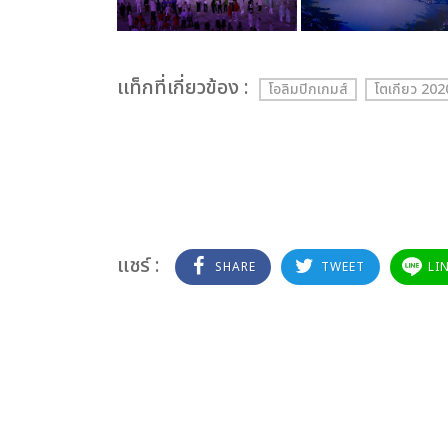
เเท็กที่เกี่ยวข้อง :
โอลิมปิกเกมส์
โตเกียว 202
แชร์ :
SHARE
TWEET
LI