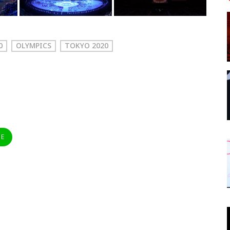
0
OLYMPICS
TOKYO 2020
NE