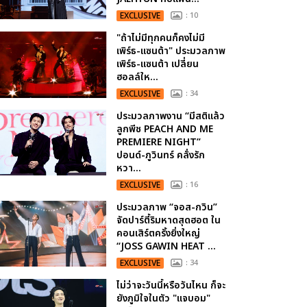
EXCLUSIVE
: 10
"ถ้าไม่มีทุกคนก็คงไม่มี
เพิร์ธ-แซนต้า" ประมวลภาพ
เพิร์ธ-แซนต้า เปลี่ยน
ฮอลล์ให...
EXCLUSIVE
: 34
ประมวลภาพงาน “มีสติแล้ว
ลูกพีช PEACH AND ME
PREMIERE NIGHT”
ปอนด์-ภูวินทร์ คลั่งรัก
หวา...
EXCLUSIVE
: 16
ประมวลภาพ “จอส-กวิน”
จัดปาร์ตี้ริมหาดสุดฮอต ใน
คอนเสิร์ตครั้งยิ่งใหญ่
“JOSS GAWIN HEAT ...
EXCLUSIVE
: 34
ไม่ว่าจะวันนี้หรือวันไหน ก็จะ
ยังภูมิใจในตัว "แจบอม"