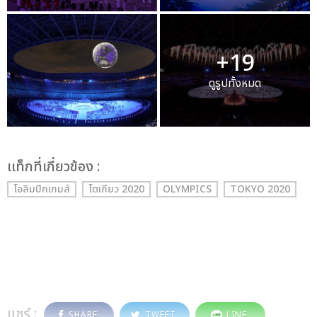
+19
ดูรูปทั้งหมด
เเท็กที่เกี่ยวข้อง :
โอลิมปิกเกมส์
โตเกียว 2020
OLYMPICS
TOKYO 2020
แชร์ :
SHARE
TWEET
LINE