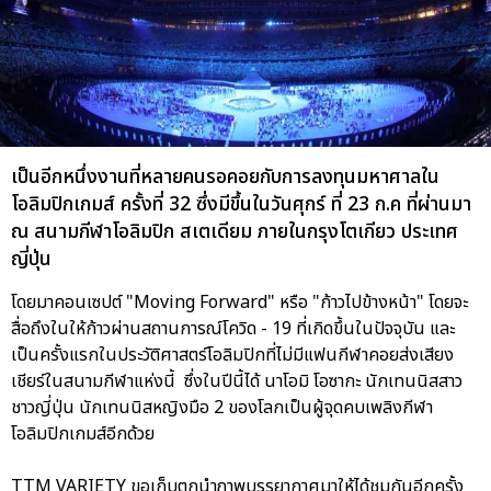
เป็นอีกหนึ่งงานที่หลายคนรอคอยกับการลงทุนมหาศาลใน
โอลิมปิกเกมส์ ครั้งที่ 32 ซึ่งมีขึ้นในวันศุกร์ ที่ 23 ก.ค ที่ผ่านมา
ณ สนามกีฬาโอลิมปิก สเตเดียม ภายในกรุงโตเกียว ประเทศ
ญี่ปุ่น
โดยมาคอนเซปต์ "Moving Forward" หรือ "ก้าวไปข้างหน้า" โดยจะ
สื่อถึงในให้ก้าวผ่านสถานการณ์โควิด - 19 ที่เกิดขึ้นในปัจจุบัน และ
เป็นครั้งแรกในประวัติศาสตร์โอลิมปิกที่ไม่มีแฟนกีฬาคอยส่งเสียง
เชียร์ในสนามกีฬาแห่งนี้ ซึ่งในปีนี้ได้ นาโอมิ โอซากะ นักเทนนิสสาว
ชาวญี่ปุ่น นักเทนนิสหญิงมือ 2 ของโลกเป็นผู้จุดคบเพลิงกีฬา
โอลิมปิกเกมส์อีกด้วย
TTM VARIETY ขอเก็บตกนำภาพบรรยากาศมาให้ได้ชมกันอีกครั้ง