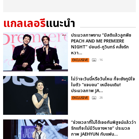
แกลเลอรี
แนะนำ
ประมวลภาพงาน “มีสติแล้วลูกพีช
PEACH AND ME PREMIERE
NIGHT” ปอนด์-ภูวินทร์ คลั่งรัก
หวา...
EXCLUSIVE
: 16
ไม่ว่าจะวันนี้หรือวันไหน ก็จะยังภูมิใจ
ในตัว "แจบอม" เหมือนเดิม!
ประมวลภาพ JA...
EXCLUSIVE
: 28
“ช่วงเวลาที่ไม่ได้เจอกันพิสูจน์แล้วว่า
รักแท้จะไม่มีวันจางหาย” ประมวล
ภาพ JAEHYUN กับแฟน...