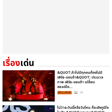
เรื่อง
เด่น
&QUOT;ถ้าไม่มีทุกคนก็คงไม่มี
เพิร์ธ-แซนต้า&QUOT; ประมวล
ภาพ เพิร์ธ-แซนต้า เปลี่ยน
ฮอลล์ให...
EXCLUSIVE
: 34
ไม่ว่าจะวันนี้หรือวันไหน ก็จะยังภูมิใจ