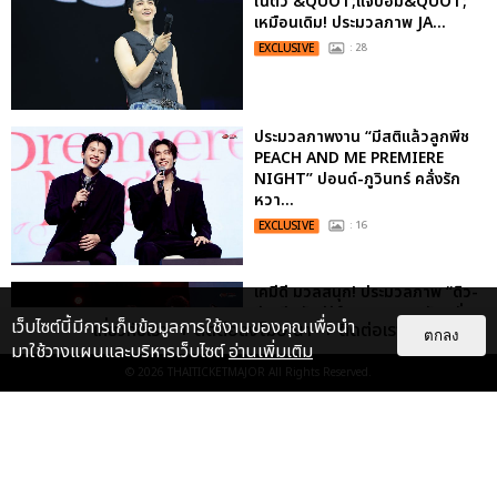
ในตัว &QUOT;แจบอม&QUOT;
เหมือนเดิม! ประมวลภาพ JA...
EXCLUSIVE
: 28
ประมวลภาพงาน “มีสติแล้วลูกพีช
PEACH AND ME PREMIERE
NIGHT” ปอนด์-ภูวินทร์ คลั่งรัก
หวา...
EXCLUSIVE
: 16
เคมีดี มวลสนุก! ประมวลภาพ “ดิว-
ธี” เปิดตัวซีรีส์ “MR.KILL มังงะสั่ง
เว็บไซต์นี้มีการเก็บข้อมูลการใช้งานของคุณเพื่อนำ
เกี่ยวกับเรา
ติดต่อลงโฆษณา
ติดต่อเรา
ตาย” ในงาน “MR.KILL...
ตกลง
มาใช้วางแผนและบริหารเว็บไซต์
อ่านเพิ่มเติม
EXCLUSIVE
: 14
© 2026
THAITICKETMAJOR
All Rights Reserved.
ประมวลภาพ “จอส-กวิน” จัดปาร์ตี้
ริมหาดสุดฮอต ในคอนเสิร์ตครั้งยิ่ง
ใหญ่ “JOSS GAWIN HEAT ...