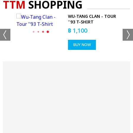
TTM
SHOPPING
IRT
WU-TANG CLAN - TOUR
''93 T-SHIRT
฿
1,100
BUY NOW