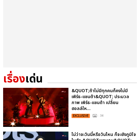
เรื่อง
เด่น
&QUOT;ถ้าไม่มีทุกคนก็คงไม่มี
เพิร์ธ-แซนต้า&QUOT; ประมวล
ภาพ เพิร์ธ-แซนต้า เปลี่ยน
ฮอลล์ให...
EXCLUSIVE
: 34
ไม่ว่าจะวันนี้หรือวันไหน ก็จะยังภูมิใจ