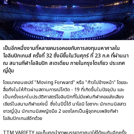
เป็นอีกหนึ่งงานที่หลายคนรอคอยกับการลงทุนมหาศาลใน
โอลิมปิกเกมส์ ครั้งที่ 32 ซึ่งมีขึ้นในวันศุกร์ ที่ 23 ก.ค ที่ผ่านมา
ณ สนามกีฬาโอลิมปิก สเตเดียม ภายในกรุงโตเกียว ประเทศ
ญี่ปุ่น
โดยมาคอนเซปต์ "Moving Forward" หรือ "ก้าวไปข้างหน้า" โดยจะ
สื่อถึงในให้ก้าวผ่านสถานการณ์โควิด - 19 ที่เกิดขึ้นในปัจจุบัน และ
เป็นครั้งแรกในประวัติศาสตร์โอลิมปิกที่ไม่มีแฟนกีฬาคอยส่งเสียง
เชียร์ในสนามกีฬาแห่งนี้ ซึ่งในปีนี้ได้ นาโอมิ โอซากะ นักเทนนิสสาว
ชาวญี่ปุ่น นักเทนนิสหญิงมือ 2 ของโลกเป็นผู้จุดคบเพลิงกีฬา
โอลิมปิกเกมส์อีกด้วย
TTM VARIETY ขอเก็บตกนำภาพบรรยากาศมาให้ได้ชมกันอีกครั้ง