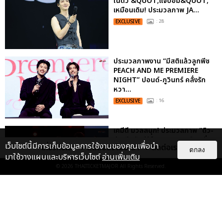
ในตัว &QUOT;แจบอม&QUOT;
เหมือนเดิม! ประมวลภาพ JA...
EXCLUSIVE
: 28
ประมวลภาพงาน “มีสติแล้วลูกพีช
PEACH AND ME PREMIERE
NIGHT” ปอนด์-ภูวินทร์ คลั่งรัก
หวา...
EXCLUSIVE
: 16
เคมีดี มวลสนุก! ประมวลภาพ “ดิว-
ธี” เปิดตัวซีรีส์ “MR.KILL มังงะสั่ง
เว็บไซต์นี้มีการเก็บข้อมูลการใช้งานของคุณเพื่อนำ
เกี่ยวกับเรา
ติดต่อลงโฆษณา
ติดต่อเรา
ตาย” ในงาน “MR.KILL...
ตกลง
มาใช้วางแผนและบริหารเว็บไซต์
อ่านเพิ่มเติม
EXCLUSIVE
: 14
© 2026
THAITICKETMAJOR
All Rights Reserved.
ประมวลภาพ “จอส-กวิน” จัดปาร์ตี้
ริมหาดสุดฮอต ในคอนเสิร์ตครั้งยิ่ง
ใหญ่ “JOSS GAWIN HEAT ...