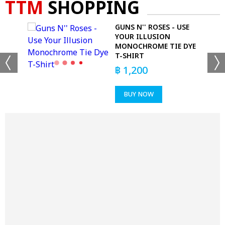
TTM
SHOPPING
 T-
GUNS N'' ROSES - USE
YOUR ILLUSION
MONOCHROME TIE DYE
T-SHIRT
฿
1,200
BUY NOW