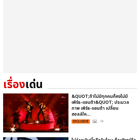
เรื่อง
เด่น
&QUOT;ถ้าไม่มีทุกคนก็คงไม่มี
เพิร์ธ-แซนต้า&QUOT; ประมวล
ภาพ เพิร์ธ-แซนต้า เปลี่ยน
ฮอลล์ให...
EXCLUSIVE
: 34