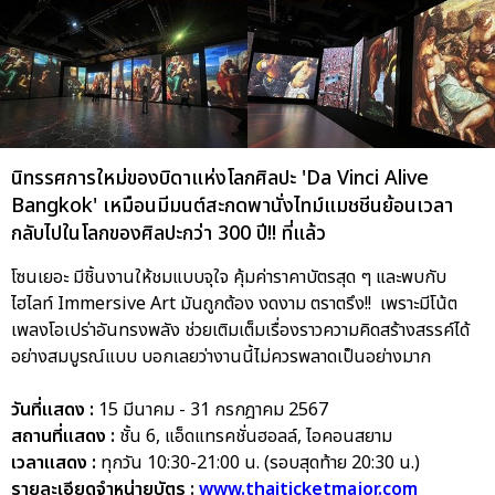
นิทรรศการใหม่ของบิดาแห่งโลกศิลปะ 'Da Vinci Alive
Bangkok' เหมือนมีมนต์สะกดพานั่งไทม์แมชชีนย้อนเวลา
กลับไปในโลกของศิลปะกว่า 300 ปี!! ที่แล้ว
โซนเยอะ มีชิ้นงานให้ชมแบบจุใจ คุ้มค่าราคาบัตรสุด ๆ และพบกับ
ไฮไลท์ Immersive Art มันถูกต้อง งดงาม ตราตรึง!! เพราะมีโน้ต
เพลงโอเปร่าอันทรงพลัง ช่วยเติมเต็มเรื่องราวความคิดสร้างสรรค์ได้
อย่างสมบูรณ์แบบ บอกเลยว่างานนี้ไม่ควรพลาดเป็นอย่างมาก
วันที่แสดง :
15 มีนาคม - 31 กรกฎาคม 2567
สถานที่แสดง :
ชั้น 6, แอ็ดแทรคชั่นฮอลล์, ไอคอนสยาม
เวลาแสดง :
ทุกวัน 10:30-21:00 น. (รอบสุดท้าย 20:30 น.)
รายละเอียดจำหน่ายบัตร :
www.thaiticketmajor.com