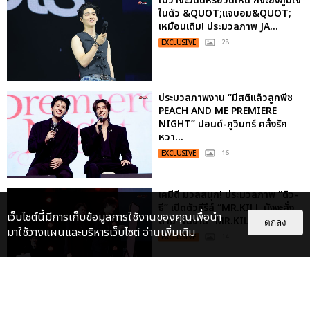
ไม่ว่าจะวันนี้หรือวันไหน ก็จะยังภูมิใจ
ในตัว &QUOT;แจบอม&QUOT;
เหมือนเดิม! ประมวลภาพ JA...
EXCLUSIVE
: 28
ประมวลภาพงาน “มีสติแล้วลูกพีช
PEACH AND ME PREMIERE
NIGHT” ปอนด์-ภูวินทร์ คลั่งรัก
หวา...
EXCLUSIVE
: 16
เคมีดี มวลสนุก! ประมวลภาพ “ดิว-
ธี” เปิดตัวซีรีส์ “MR.KILL มังงะสั่ง
เว็บไซต์นี้มีการเก็บข้อมูลการใช้งานของคุณเพื่อนำ
ตาย” ในงาน “MR.KILL...
ตกลง
มาใช้วางแผนและบริหารเว็บไซต์
อ่านเพิ่มเติม
EXCLUSIVE
: 14
“ช่วงเวลาที่ไม่ได้เจอกันพิสูจน์แล้วว่า
รักแท้จะไม่มีวันจางหาย” ประมวล