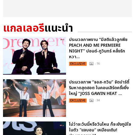
แกลเลอรี
แนะนำ
ประมวลภาพงาน “มีสติแล้วลูกพีช
PEACH AND ME PREMIERE
NIGHT” ปอนด์-ภูวินทร์ คลั่งรัก
หวา...
EXCLUSIVE
: 16
ประมวลภาพ “จอส-กวิน” จัดปาร์ตี้
ริมหาดสุดฮอต ในคอนเสิร์ตครั้งยิ่ง
ใหญ่ “JOSS GAWIN HEAT ...
EXCLUSIVE
: 34
ไม่ว่าจะวันนี้หรือวันไหน ก็จะยังภูมิใจ
ในตัว "แจบอม" เหมือนเดิม!