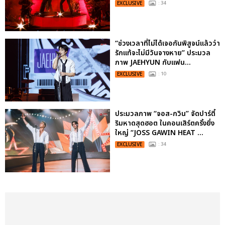
EXCLUSIVE
: 34
“ช่วงเวลาที่ไม่ได้เจอกันพิสูจน์แล้วว่า
รักแท้จะไม่มีวันจางหาย” ประมวล
ภาพ JAEHYUN กับแฟน...
EXCLUSIVE
: 10
ประมวลภาพ “จอส-กวิน” จัดปาร์ตี้
ริมหาดสุดฮอต ในคอนเสิร์ตครั้งยิ่ง
ใหญ่ “JOSS GAWIN HEAT ...
EXCLUSIVE
: 34