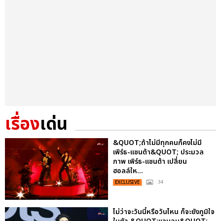
เรื่อง
เด่น
&QUOT;ถ้าไม่มีทุกคนก็คงไม่มี
เพิร์ธ-แซนต้า&QUOT; ประมวล
ภาพ เพิร์ธ-แซนต้า เปลี่ยน
ฮอลล์ให...
EXCLUSIVE
: 34
ไม่ว่าจะวันนี้หรือวันไหน ก็จะยังภูมิใจ