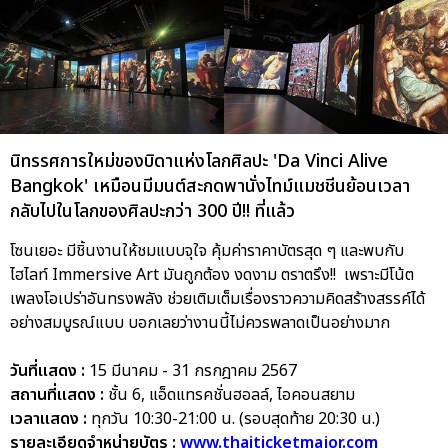
นิทรรศการใหม่ของบิดาแห่งโลกศิลปะ 'Da Vinci Alive
Bangkok' เหมือนมีมนต์สะกดพานั่งไทม์แมชชีนย้อนเวลา
กลับไปในโลกของศิลปะกว่า 300 ปี!! ที่แล้ว
โซนเยอะ มีชิ้นงานให้ชมแบบจุใจ คุ้มค่าราคาบัตรสุด ๆ และพบกับ
ไฮไลท์ Immersive Art มันถูกต้อง งดงาม ตราตรึง!! เพราะมีโน้ต
เพลงโอเปร่าอันทรงพลัง ช่วยเติมเต็มเรื่องราวความคิดสร้างสรรค์ได้
อย่างสมบูรณ์แบบ บอกเลยว่างานนี้ไม่ควรพลาดเป็นอย่างมาก
วันที่แสดง :
15 มีนาคม - 31 กรกฎาคม 2567
สถานที่แสดง :
ชั้น 6, แอ็ดแทรคชั่นฮอลล์, ไอคอนสยาม
เวลาแสดง :
ทุกวัน 10:30-21:00 น. (รอบสุดท้าย 20:30 น.)
รายละเอียดจำหน่ายบัตร :
www.thaiticketmajor.com