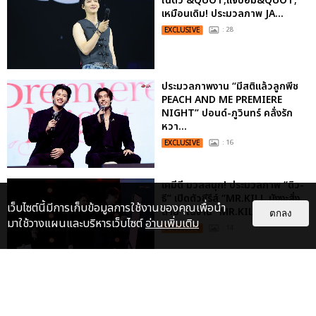
ในตัว &QUOT;แจบอม&QUOT;
เหมือนเดิม! ประมวลภาพ JA...
EXCLUSIVE
: 28
ประมวลภาพงาน “มีสติแล้วลูกพีช
PEACH AND ME PREMIERE
NIGHT” ปอนด์-ภูวินทร์ คลั่งรัก
หวา...
EXCLUSIVE
: 16
เคมีดี มวลสนุก! ประมวลภาพ “ดิว-
ธี” เปิดตัวซีรีส์ “MR.KILL มังงะสั่ง
เว็บไซต์นี้มีการเก็บข้อมูลการใช้งานของคุณเพื่อนำ
ตาย” ในงาน “MR.KILL...
ตกลง
มาใช้วางแผนและบริหารเว็บไซต์
อ่านเพิ่มเติม
EXCLUSIVE
: 14
“ช่วงเวลาที่ไม่ได้เจอกันพิสูจน์แล้วว่า
รักแท้จะไม่มีวันจางหาย” ประมวล
ภาพ JAEHYUN กับแฟน...