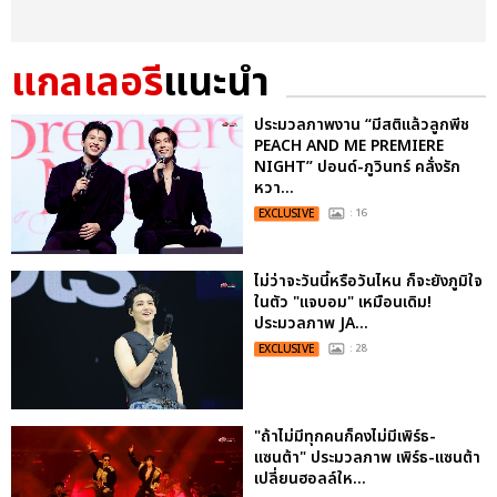
แกลเลอรี
แนะนำ
ประมวลภาพงาน “มีสติแล้วลูกพีช
PEACH AND ME PREMIERE
NIGHT” ปอนด์-ภูวินทร์ คลั่งรัก
หวา...
EXCLUSIVE
: 16
ไม่ว่าจะวันนี้หรือวันไหน ก็จะยังภูมิใจ
ในตัว "แจบอม" เหมือนเดิม!
ประมวลภาพ JA...
EXCLUSIVE
: 28
"ถ้าไม่มีทุกคนก็คงไม่มีเพิร์ธ-
แซนต้า" ประมวลภาพ เพิร์ธ-แซนต้า
เปลี่ยนฮอลล์ให...