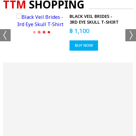
TTM
SHOPPING
SE
BLACK VEIL BRIDES -
3RD EYE SKULL T-SHIRT
IRT
฿
1,100
BUY NOW