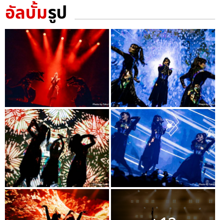
อัลบั้ม
รูป