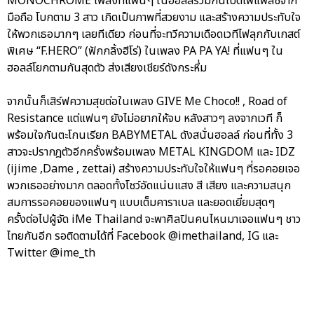
MONOCHROME เพลงที่แฟนๆ ในฮอลล์ร่วมกันเปิดไฟแฟลชจาก
มือถือ โบกตาม 3 สาว เกิดเป็นภาพที่สวยงาม และสร้างความประทับใจ
ให้พวกเธอมากๆ เลยทีเดียว ก่อนที่จะทวีความเดือดเวทีไฟลุกกับเกสต์
พิเศษ “F.HERO” (ฟักกลิ้งฮีโร่) ในเพลง PA PA YA! ที่แฟนๆ ใน
ฮอลล์โยกตามกันสุดตัว ส่งเสียงเชียร์ดังกระหึ่ม
จากนั้นก็เสิร์ฟความสุขต่อในเพลง GIVE Me Choco!! , Road of
Resistance แต่แฟนๆ ยังไม่อยากให้จบ หลังสาวๆ ลงจากเวที ก็
พร้อมใจกันตะโกนเรียก BABYMETAL ดังสนั่นฮอลล์ ก่อนที่ทั้ง 3
สาวจะปรากฎตัวอีกครั้งพร้อมเพลง METAL KINGDOM และ IDZ
(ijime ,Dame , zettai) สร้างความประทับใจให้แฟนๆ ที่รอคอยเจอ
พวกเธออย่างมาก ตลอดทั้งโชว์อัดแน่นแสง สี เสียง และความสนุก
สมการรอคอยของแฟนๆ แบบเต็มคาราเบล และยอดเยี่ยมสุดๆ
ครั้งต่อไปผู้จัด iMe Thailand จะพาศิลปินคนไหนมาเจอแฟนๆ ชาว
ไทยกันอีก รอติดตามได้ที่ Facebook @imethailand, IG และ
Twitter @ime_th