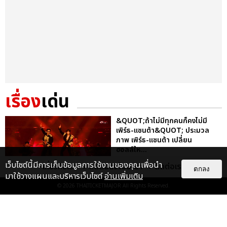
เรื่อง
เด่น
&QUOT;ถ้าไม่มีทุกคนก็คงไม่มี
เพิร์ธ-แซนต้า&QUOT; ประมวล
ภาพ เพิร์ธ-แซนต้า เปลี่ยน
ฮอลล์ให...
EXCLUSIVE
: 34
เว็บไซต์นี้มีการเก็บข้อมูลการใช้งานของคุณเพื่อนำ
เกี่ยวกับเรา
ติดต่อลงโฆษณา
ติดต่อเรา
ตกลง
มาใช้วางแผนและบริหารเว็บไซต์
อ่านเพิ่มเติม
© 2026
THAITICKETMAJOR
All Rights Reserved.
ไม่ว่าจะวันนี้หรือวันไหน ก็จะยังภูมิใจ
ในตัว &QUOT;แจบอม&QUOT;
เหมือนเดิม! ประมวลภาพ JA...
EXCLUSIVE
: 28