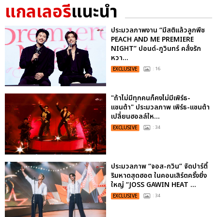
แกลเลอรี
แนะนำ
ประมวลภาพงาน “มีสติแล้วลูกพีช
PEACH AND ME PREMIERE
NIGHT” ปอนด์-ภูวินทร์ คลั่งรัก
หวา...
EXCLUSIVE
: 16
"ถ้าไม่มีทุกคนก็คงไม่มีเพิร์ธ-
แซนต้า" ประมวลภาพ เพิร์ธ-แซนต้า
เปลี่ยนฮอลล์ให...
EXCLUSIVE
: 34
ประมวลภาพ “จอส-กวิน” จัดปาร์ตี้
ริมหาดสุดฮอต ในคอนเสิร์ตครั้งยิ่ง
ใหญ่ “JOSS GAWIN HEAT ...
EXCLUSIVE
: 34