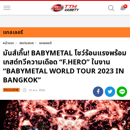
N
แกลเลอรี
หน้าแรก
exclusive
แกลเลอรี
มันส์เกิ๊น! BABYMETAL โชว์ร้อนแรงพร้อม
เกสต์ทวีความเดือด “F.HERO” ในงาน
“BABYMETAL WORLD TOUR 2023 IN
BANGKOK”
EXCLUSIVE
: 31 พ.ค. 2566