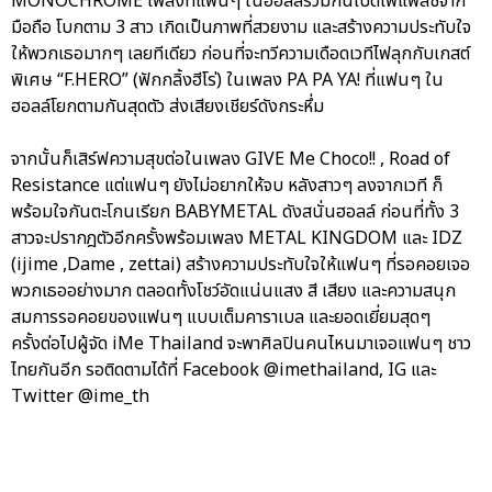
MONOCHROME เพลงที่แฟนๆ ในฮอลล์ร่วมกันเปิดไฟแฟลชจาก
มือถือ โบกตาม 3 สาว เกิดเป็นภาพที่สวยงาม และสร้างความประทับใจ
ให้พวกเธอมากๆ เลยทีเดียว ก่อนที่จะทวีความเดือดเวทีไฟลุกกับเกสต์
พิเศษ “F.HERO” (ฟักกลิ้งฮีโร่) ในเพลง PA PA YA! ที่แฟนๆ ใน
ฮอลล์โยกตามกันสุดตัว ส่งเสียงเชียร์ดังกระหึ่ม
จากนั้นก็เสิร์ฟความสุขต่อในเพลง GIVE Me Choco!! , Road of
Resistance แต่แฟนๆ ยังไม่อยากให้จบ หลังสาวๆ ลงจากเวที ก็
พร้อมใจกันตะโกนเรียก BABYMETAL ดังสนั่นฮอลล์ ก่อนที่ทั้ง 3
สาวจะปรากฎตัวอีกครั้งพร้อมเพลง METAL KINGDOM และ IDZ
(ijime ,Dame , zettai) สร้างความประทับใจให้แฟนๆ ที่รอคอยเจอ
พวกเธออย่างมาก ตลอดทั้งโชว์อัดแน่นแสง สี เสียง และความสนุก
สมการรอคอยของแฟนๆ แบบเต็มคาราเบล และยอดเยี่ยมสุดๆ
ครั้งต่อไปผู้จัด iMe Thailand จะพาศิลปินคนไหนมาเจอแฟนๆ ชาว
ไทยกันอีก รอติดตามได้ที่ Facebook @imethailand, IG และ
Twitter @ime_th