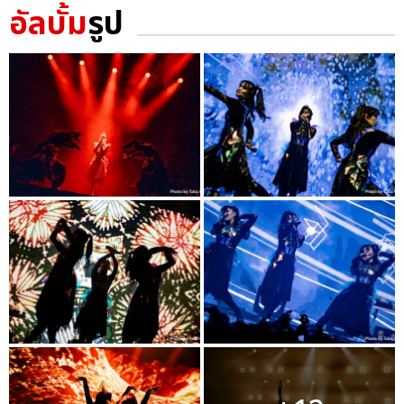
อัลบั้ม
รูป