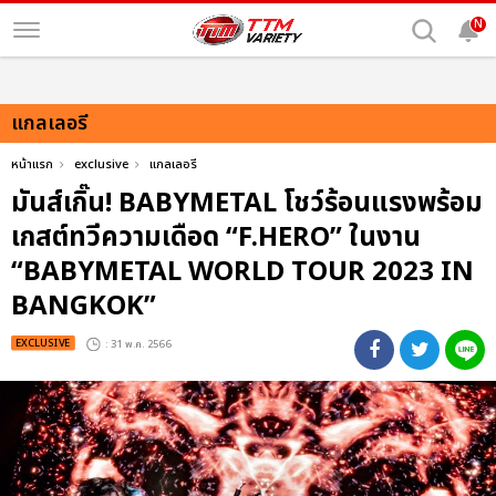
N
แกลเลอรี
หน้าแรก
exclusive
แกลเลอรี
มันส์เกิ๊น! BABYMETAL โชว์ร้อนแรงพร้อม
เกสต์ทวีความเดือด “F.HERO” ในงาน
“BABYMETAL WORLD TOUR 2023 IN
BANGKOK”
EXCLUSIVE
: 31 พ.ค. 2566