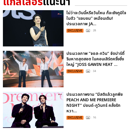
แกลเลอรี
แนะนำ
ไม่ว่าจะวันนี้หรือวันไหน ก็จะยังภูมิใจ
ในตัว "แจบอม" เหมือนเดิม!
ประมวลภาพ JA...
EXCLUSIVE
: 28
ประมวลภาพ “จอส-กวิน” จัดปาร์ตี้
ริมหาดสุดฮอต ในคอนเสิร์ตครั้งยิ่ง
ใหญ่ “JOSS GAWIN HEAT ...
EXCLUSIVE
: 34
ประมวลภาพงาน “มีสติแล้วลูกพีช
PEACH AND ME PREMIERE
NIGHT” ปอนด์-ภูวินทร์ คลั่งรัก
หวา...
EXCLUSIVE
: 16