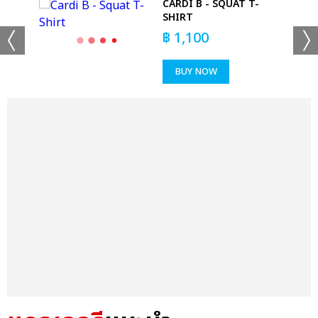
CARDI B - SQUAT T-
SHIRT
฿
1,100
BUY NOW