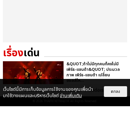
เรื่อง
เด่น
&QUOT;ถ้าไม่มีทุกคนก็คงไม่มี
เพิร์ธ-แซนต้า&QUOT; ประมวล
ภาพ เพิร์ธ-แซนต้า เปลี่ยน
ฮอลล์ให...
EXCLUSIVE
: 34
เว็บไซต์นี้มีการเก็บข้อมูลการใช้งานของคุณเพื่อนำ
เกี่ยวกับเรา
ติดต่อลงโฆษณา
ติดต่อเรา
ตกลง
มาใช้วางแผนและบริหารเว็บไซต์
อ่านเพิ่มเติม
© 2026
THAITICKETMAJOR
All Rights Reserved.
ไม่ว่าจะวันนี้หรือวันไหน ก็จะยังภูมิใจ
ในตัว &QUOT;แจบอม&QUOT;
เหมือนเดิม! ประมวลภาพ JA...
EXCLUSIVE
: 28