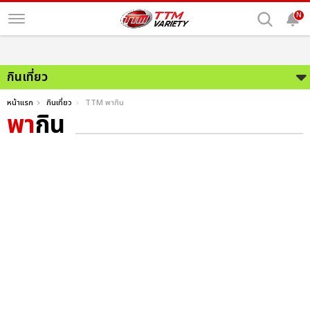
N
กินเที่ยว
หน้าแรก
กินเที่ยว
TTM พากิน
พา
กิน