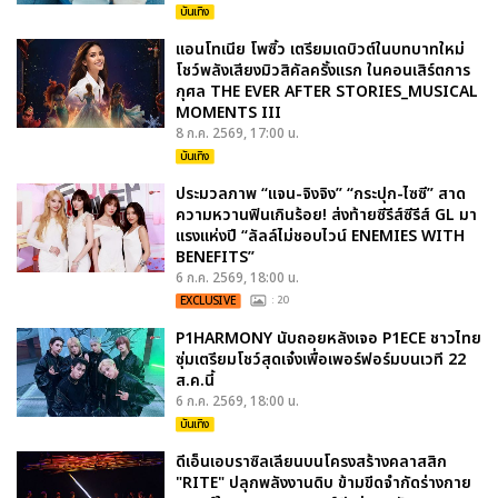
บันเทิง
แอนโทเนีย โพซิ้ว เตรียมเดบิวต์ในบทบาทใหม่
โชว์พลังเสียงมิวสิคัลครั้งแรก ในคอนเสิร์ตการ
กุศล THE EVER AFTER STORIES_MUSICAL
MOMENTS III
8 ก.ค. 2569, 17:00 น.
บันเทิง
ประมวลภาพ “แจน-จิงจิง” “กระปุก-ไซซี” สาด
ความหวานฟินเกินร้อย! ส่งท้ายซีรีส์ซีรีส์ GL มา
แรงแห่งปี “ลัลล์ไม่ชอบไวน์ ENEMIES WITH
BENEFITS”
6 ก.ค. 2569, 18:00 น.
EXCLUSIVE
: 20
P1HARMONY นับถอยหลังเจอ P1ECE ชาวไทย
ซุ่มเตรียมโชว์สุดเจ๋งเพื่อเพอร์ฟอร์มบนเวที 22
ส.ค.นี้
6 ก.ค. 2569, 18:00 น.
บันเทิง
ดีเอ็นเอบราซิลเลียนบนโครงสร้างคลาสสิก
"RITE" ปลุกพลังงานดิบ ข้ามขีดจำกัดร่างกาย