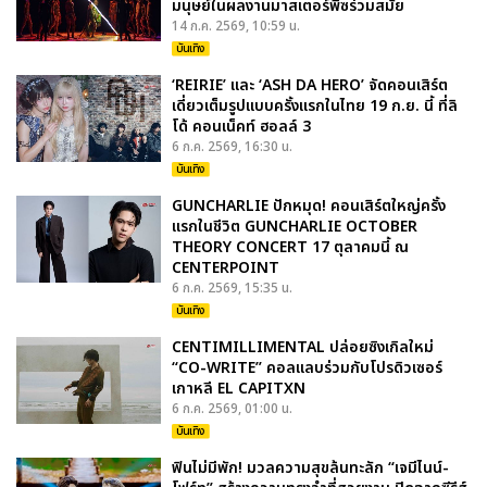
มนุษย์ในผลงานมาสเตอร์พีซร่วมสมัย
14 ก.ค. 2569, 10:59 น.
บันเทิง
‘REIRIE’ และ ‘ASH DA HERO’ จัดคอนเสิร์ต
เดี่ยวเต็มรูปแบบครั้งแรกในไทย 19 ก.ย. นี้ ที่ลิ
โด้ คอนเน็คท์ ฮอลล์ 3
6 ก.ค. 2569, 16:30 น.
บันเทิง
GUNCHARLIE ปักหมุด! คอนเสิร์ตใหญ่ครั้ง
แรกในชีวิต GUNCHARLIE OCTOBER
THEORY CONCERT 17 ตุลาคมนี้ ณ
CENTERPOINT
6 ก.ค. 2569, 15:35 น.
บันเทิง
CENTIMILLIMENTAL ปล่อยซิงเกิลใหม่
“CO-WRITE” คอลแลบร่วมกับโปรดิวเซอร์
เกาหลี EL CAPITXN
6 ก.ค. 2569, 01:00 น.
บันเทิง
ฟินไม่มีพัก! มวลความสุขล้นทะลัก “เจมีไนน์-