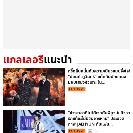
แกลเลอรี
แนะนำ
กรี๊ดลั่นสนั่นกับความเบียวแบบจึ้งใจ!
“ปอนด์-ภูวินทร์” แท็คทีมนักแสดง
มอบเสียงหัวเราะ ใน...
EXCLUSIVE
“ช่วงเวลาที่ไม่ได้เจอกันพิสูจน์แล้วว่า
รักแท้จะไม่มีวันจางหาย” ประมวล
ภาพ JAEHYUN กับแฟน...
EXCLUSIVE
: 10