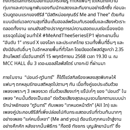
ถึงเกร็ดเล็กเกร็ดน้อยที่ไม่มีใครเคยรู้ ทำให้แฟนๆ ได้เห็นถึงความ
ทุ่มเทและความผูกพันของทีมนักแสดงและทีมงานอย่างลึกซึ้ง ก่อนจะ
ร่วมดูตอนแรกของซีรีส์ “มีสติหน่อยคุณธีร์ Me and Thee” ด้วยกัน
แบบมีแต่มวลความสุขที่ล้นเต็มฮอลล์พร้อมกับรอยยิ้มและเสียงหัวเราะ
ตลอดทั้งงาน แถมยังสร้างปรากฎการณ์ความฮอตแบบต่อเนื่องชนิด
แรงฉุดไม่อยู่ จนทำให้ #MeAndTheeSeriesEP1 พุ่งทะยานขึ้น
“อันดับ 1” เทรนด์ X ของโลก และประเทศไทย รวมทั้งพื้นที่อื่นๆ และ
ยังมีอันดับอื่นๆ ในอีกหลายพื้นที่ทั่วโลก โดยมียอดโพสต์สูงกว่า 2.35
ล้านโพสต์ เมื่อวันเสาร์ที่ 15 พฤศจิกายน 2568 เวลา 19.30 น. ณ
MCC HALL ชั้น 3 เดอะมอลล์ไลฟ์สโตร์ บางกะปิ ที่ผ่านมา
ภายในงาน “ปอนด์-ภูวินทร์” ก็ได้โชว์สกิลร้องเพลงสุดพิเศษให้
แฟนๆ ตกหลุมรักจนสติหลุดไปตามๆ กัน เมื่อทั้งคู่ขอประเดิมด้วย
เพลงเพราะๆ 3 เพลงรวด เริ่มด้วยเสียงเท่ๆ แร๊ปเก๋ๆ ของ “ปอนด์” ใน
เพลง “คนนั้นต้องเป็นเธอ” ต่อด้วยเสียงสุดละมุนชวนโยกตามแบบน่า
รักน่าหยิกของ “ภูวินทร์” กับเพลง “เทหมดหน้าตัก” (All In) และ
เพลงคู่ประกอบซีรีส์ที่เพิ่งปล่อยไปกับกระแสตอบรับที่ท่วมท้นมากๆ
อย่างเพลง “แค่คนขี้เหงา” (Me and you) ต้อนรับทุกคนเข้าสู่งาน
อย่างคึกคัก หลังจากนั้นพิธีกร “ก๊อตจิ ทัชชกร บุญลัภยานันท์” ซึ่ง