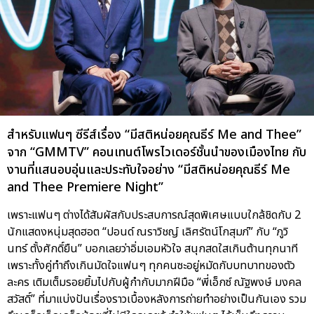
สำหรับแฟนๆ ซีรีส์เรื่อง “มีสติหน่อยคุณธีร์ Me and Thee”
จาก “GMMTV” คอนเทนต์โพรไวเดอร์ชั้นนำของเมืองไทย กับ
งานที่แสนอบอุ่นและประทับใจอย่าง “มีสติหน่อยคุณธีร์ Me
and Thee Premiere Night”
เพราะแฟนๆ ต่างได้สัมผัสกับประสบการณ์สุดพิเศษแบบใกล้ชิดกับ 2
นักแสดงหนุ่มสุดฮอต “ปอนด์ ณราวิชญ์ เลิศรัตน์โกสุมภ์” กับ “ภูวิ
นทร์ ตั้งศักดิ์ยืน” บอกเลยว่าอิ่มเอมหัวใจ สนุกสดใสเกินต้านทุกนาที
เพราะทั้งคู่ทำถึงเกินมัดใจแฟนๆ ทุกคนซะอยู่หมัดกับบทบาทของตัว
ละคร เติมเต็มรอยยิ้มไปกับผู้กำกับมากฝีมือ “พี่เอ็กซ์ ณัฐพงษ์ มงคล
สวัสดิ์” ที่มาแบ่งปันเรื่องราวเบื้องหลังการถ่ายทำอย่างเป็นกันเอง รวม