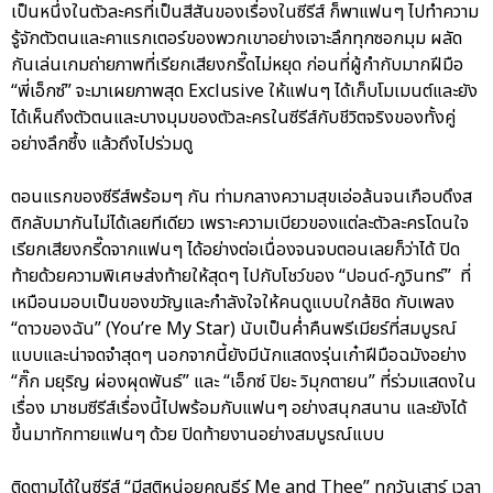
เป็นหนึ่งในตัวละครที่เป็นสีสันของเรื่องในซีรีส์ ก็พาแฟนๆ ไปทำความ
รู้จักตัวตนและคาแรกเตอร์ของพวกเขาอย่างเจาะลึกทุกซอกมุม ผลัด
กันเล่นเกมถ่ายภาพที่เรียกเสียงกรี๊ดไม่หยุด ก่อนที่ผู้กำกับมากฝีมือ
“พี่เอ็กซ์” จะมาเผยภาพสุด Exclusive ให้แฟนๆ ได้เก็บโมเมนต์และยัง
ได้เห็นถึงตัวตนและบางมุมของตัวละครในซีรีส์กับชีวิตจริงของทั้งคู่
อย่างลึกซึ้ง แล้วถึงไปร่วมดู
ตอนแรกของซีรีส์พร้อมๆ กัน ท่ามกลางความสุขเอ่อล้นจนเกือบดึงส
ติกลับมากันไม่ได้เลยทีเดียว เพราะความเบียวของแต่ละตัวละครโดนใจ
เรียกเสียงกรี๊ดจากแฟนๆ ได้อย่างต่อเนื่องจนจบตอนเลยก็ว่าได้ ปิด
ท้ายด้วยความพิเศษส่งท้ายให้สุดๆ ไปกับโชว์ของ “ปอนด์-ภูวินทร์” ที่
เหมือนมอบเป็นของขวัญและกำลังใจให้คนดูแบบใกล้ชิด กับเพลง
“ดาวของฉัน” (You’re My Star) นับเป็นค่ำคืนพรีเมียร์ที่สมบูรณ์
แบบและน่าจดจำสุดๆ นอกจากนี้ยังมีนักแสดงรุ่นเก๋าฝีมือฉมังอย่าง
“กิ๊ก มยุริญ ผ่องผุดพันธ์” และ “เอ็กซ์ ปิยะ วิมุกตายน” ที่ร่วมแสดงใน
เรื่อง มาชมซีรีส์เรื่องนี้ไปพร้อมกับแฟนๆ อย่างสนุกสนาน และยังได้
ขึ้นมาทักทายแฟนๆ ด้วย ปิดท้ายงานอย่างสมบูรณ์แบบ
ติดตามได้ในซีรีส์ “มีสติหน่อยคุณธีร์ Me and Thee” ทุกวันเสาร์ เวลา