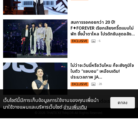
สมการรอคอยกว่า 20 ปี!
F✦FOREVER เรียกเสียงกรี๊ดแบบไม่
พัก ซึ้งน้ำตาไหล โปรดักชันสุดอลัง...
EXCLUSIVE
: 6
ไม่ว่าจะวันนี้หรือวันไหน ก็จะยังภูมิใจ
ในตัว "แจบอม" เหมือนเดิม!
ประมวลภาพ JA...
EXCLUSIVE
: 28
เว็บไซต์นี้มีการเก็บข้อมูลการใช้งานของคุณเพื่อนำ
เกี่ยวกับเรา
ติดต่อลงโฆษณา
ติดต่อเรา
ตกลง
มาใช้วางแผนและบริหารเว็บไซต์
อ่านเพิ่มเติม
"ถ้าไม่มีทุกคนก็คงไม่มีเพิร์ธ-
© 2026
THAITICKETMAJOR
All Rights Reserved.
แซนต้า" ประมวลภาพ เพิร์ธ-แซนต้า
เปลี่ยนฮอลล์ให...
EXCLUSIVE
: 34