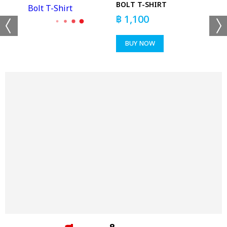
CLE
BOLT T-SHIRT
฿
1,100
BUY NOW