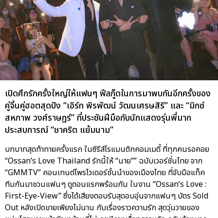
เปิดศึกรักครั้งใหญ่ให้แฟนๆ ฟีลกู๊ดในการมาพบกันอีกครั้งของ
คู่จิ้นคู่ฮอตสุดปัง “เอิร์ท พิรพัฒน์ วัฒนเศรษสิริ” และ “มิกซ์
สหภาพ วงศ์ราษฎร์” ที่ประชันฝีมือกับนักแสดงรุ่นพี่มาก
ประสบการณ์ “ชาคริต แย้มนาม”
บทบาทสุดท้าทายครั้งแรก ในซีรีส์โรแมนติกคอมเมดี้ ที่ทุกคนรอคอย
“Ossan’s Love Thailand รักนี้ให้ “นาย”” ฉบับเวอร์ชั่นไทย จาก
“GMMTV” คอนเทนต์โพรไวเดอร์ชั้นนำของเมืองไทย ที่จับมือแท็ค
ทีมกันมาชวนแฟนๆ ดูตอนแรกพร้อมกัน ในงาน “Ossan’s Love :
First-Eye-View” ซึ่งได้เสียงตอบรับสุดอบอุ่นจากแฟนๆ บัตร Sold
Out หลังเปิดขายเพียงไม่นาน กับเรื่องราวความรัก สุดวุ่นวายของ