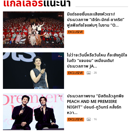
แกลเลอรี
แนะนำ
มีแต่รอยยิ้มและเสียงหัวเราะ!
ประมวลภาพ “เอิร์ท-มิกซ์-ชาคริต”
ฟูลฟิลทัชใจแฟนๆ ในงาน “O...
EXCLUSIVE
ไม่ว่าจะวันนี้หรือวันไหน ก็จะยังภูมิใจ
ในตัว "แจบอม" เหมือนเดิม!
ประมวลภาพ JA...
EXCLUSIVE
: 28
ประมวลภาพงาน “มีสติแล้วลูกพีช
PEACH AND ME PREMIERE
NIGHT” ปอนด์-ภูวินทร์ คลั่งรัก
หวา...
EXCLUSIVE
: 16