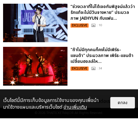
“ช่วงเวลาที่ไม่ได้เจอกันพิสูจน์แล้วว่า
รักแท้จะไม่มีวันจางหาย” ประมวล
ภาพ JAEHYUN กับแฟน...
EXCLUSIVE
: 10
"ถ้าไม่มีทุกคนก็คงไม่มีเพิร์ธ-
แซนต้า" ประมวลภาพ เพิร์ธ-แซนต้า
เปลี่ยนฮอลล์ให...
EXCLUSIVE
: 34
เว็บไซต์นี้มีการเก็บข้อมูลการใช้งานของคุณเพื่อนำ
เกี่ยวกับเรา
ติดต่อลงโฆษณา
ติดต่อเรา
ตกลง
มาใช้วางแผนและบริหารเว็บไซต์
อ่านเพิ่มเติม
© 2026
THAITICKETMAJOR
All Rights Reserved.