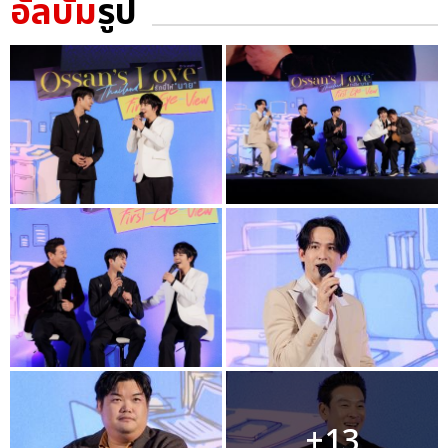
อัลบั้ม
รูป
+13