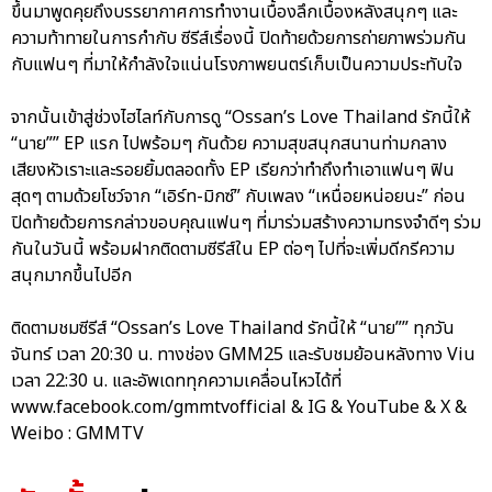
ขึ้นมาพูดคุยถึงบรรยากาศการทำงานเบื้องลึกเบื้องหลังสนุกๆ และ
ความท้าทายในการกำกับ ซีรีส์เรื่องนี้ ปิดท้ายด้วยการถ่ายภาพร่วมกัน
กับแฟนๆ ที่มาให้กำลังใจแน่นโรงภาพยนตร์เก็บเป็นความประทับใจ
จากนั้นเข้าสู่ช่วงไฮไลท์กับการดู “Ossan’s Love Thailand รักนี้ให้
“นาย”” EP แรก ไปพร้อมๆ กันด้วย ความสุขสนุกสนานท่ามกลาง
เสียงหัวเราะและรอยยิ้มตลอดทั้ง EP เรียกว่าทำถึงทำเอาแฟนๆ ฟิน
สุดๆ ตามด้วยโชว์จาก “เอิร์ท-มิกซ์” กับเพลง “เหนื่อยหน่อยนะ” ก่อน
ปิดท้ายด้วยการกล่าวขอบคุณแฟนๆ ที่มาร่วมสร้างความทรงจำดีๆ ร่วม
กันในวันนี้ พร้อมฝากติดตามซีรีส์ใน EP ต่อๆ ไปที่จะเพิ่มดีกรีความ
สนุกมากขึ้นไปอีก
ติดตามชมซีรีส์ “Ossan’s Love Thailand รักนี้ให้ “นาย”” ทุกวัน
จันทร์ เวลา 20:30 น. ทางช่อง GMM25 และรับชมย้อนหลังทาง Viu
เวลา 22:30 น. และอัพเดททุกความเคลื่อนไหวได้ที่
www.facebook.com/gmmtvofficial & IG & YouTube & X &
Weibo : GMMTV