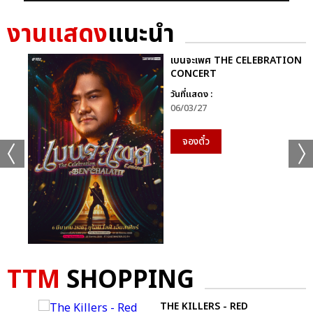
งานแสดง
แนะนำ
เบนจะเพศ THE CELEBRATION
CONCERT
วันที่แสดง :
06/03/27
จองตั๋ว
TTM
SHOPPING
SE
THE KILLERS - RED