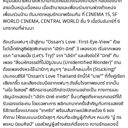
หนุ่มโสดนายหน้าจัดหาบ้านที่ไม่เคยมีดวงเรื่องความรัก กลับต้องมาก
ลายเป็นหนุ่มเนื้อหอม เมื่อเจ้านายและเพื่อนร่วมงานพ่วงตำแหน่ง
เพื่อนร่วมบ้าน ดันมาตกหลุมรักเขาพร้อมกัน ที่ CINEMA 15, SF
WORLD CINEMA, CENTRAL WORLD ชั้น 9 เมื่อวันจันทร์ที่ 6
มกราคมที่ผ่านมา
ต้อนรับแฟนๆ เข้าสู่งาน “Ossan’s Love : First-Eye-View” ด้วย
โชว์เอ็กซ์คลูซีฟสุดพิเศษจาก “เอิร์ท-มิกซ์” 3 เพลงรวด เริ่มจากเพลง
แรก “เอาเลยมั้ย (Let’s Try)” จาก “เอิร์ท” และส่งต่อให้ “มิกซ์” กับ
เพลง “สิ่งมหัศจรรย์ที่ไม่มีรูปแบบ (Unidentified Wonder)” ตาม
ด้วยเพลงจังหวะโจ๊ะน่ารักๆ สนุกๆ “สะมะกึ๊กสะมะกั๊ก (Stucking)”
ประกอบซีรีส์ “Ossan’s Love Thailand รักนี้ให้ “นาย”” ที่ทั้งคู่เรียก
เสียงกรี๊ด และเสียงปรบมือจากแฟนๆ ดังลั่นโรงภาพยนตร์ จากนั้น
“เลโอ โซสเซย์” พิธีกรอารมณ์ดีกล่าวเปิดงานอย่างเป็น ทางการและ
เชิญนักแสดงนำ “เอิร์ท-มิกซ์-ชาคริต” ขึ้นเวทีพูดถึงคาแรกเตอร์ที่ได้
รับของแต่ละคน โดยเฉพาะการ พลิกบทบาทครั้งสำคัญกับการแสดงซี
รีส์วายเรื่องแรกของ “ชาคริต” พร้อมสัมภาษณ์พิเศษด้วย 6 ซอง
คำถาม ให้ตอบแบบเปิดใจสุดๆ ก่อนที่จะเชิญผู้กำกับฯ คนเก่ง “อู๋ กร
พรหม นิยมศิลป์” บอสใหญ่ผู้สร้างสรรค์เรื่องราว ความรักอลเวงนี้