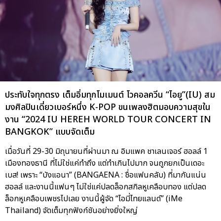
ประทับใจทุกตรง เต็มอิ่มทุกโมเมนต์ โวคอลควีน “ไอยู”(IU) สม
มงศิลปินเดี่ยวเบอร์หนึ่ง K-POP ขนเพลงฮิตมอบความสุขใน
งาน “2024 IU HEREH WORLD TOUR CONCERT IN
BANGKOK” แบบจัดเต็ม
เมื่อวันที่ 29-30 มิถุนายนที่ผ่านมา ณ อิมแพค ชาเลนเจอร์ ฮอลล์ 1
เมืองทองธานี ที่ไม่ใช่แค่ทำถึง แต่ทำเกินไปมาก จนถูกยกเป็นเดอะ
เบส! เพราะ “บังแอนา” (BANGAENA : ชื่อแฟนคลับ) ที่มากันแน่น
ฮอลล์ และงานนี้แฟนๆ ไม่ใช่แค่ปลดล็อกสกิลหูเคลือบทอง แต่ปลด
ล็อกหูเคลือบเพชรไปเลย งานนี้ผู้จัด “ไอมี่ไทยแลนด์” (iMe
Thailand) จัดเต็มทุกฟังก์ชันอย่างยิ่งใหญ่