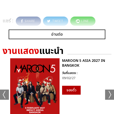
แชร์ :
SHARE
TWEET
LINE
อ่านต่อ
งานแสดง
แนะนำ
MAROON 5 ASIA 2027 IN
BANGKOK
วันที่แสดง :
09/02/27
จองตั๋ว