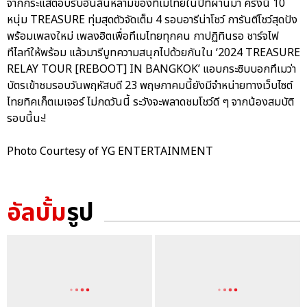
จากกระแสตอบรับอันล้นหลามของทึเมไทยในปีที่ผ่านมา ครั้งนี้ 10
หนุ่ม TREASURE ทุ่มสุดตัวจัดเต็ม 4 รอบอารีน่าโชว์ การันตีโชว์สุดปัง
พร้อมเพลงใหม่ เพลงฮิตเพื่อทึเมไทยทุกคน กาปฏิทินรอ ชาร์จไฟ
ทึไลท์ให้พร้อม แล้วมารีบูทความสนุกไปด้วยกันใน ‘2024 TREASURE
RELAY TOUR [REBOOT] IN BANGKOK’ แอบกระซิบบอกทึเมว่า
บัตรเข้าชมรอบวันพฤหัสบดี 23 พฤษภาคมนี้ยังมีจำหน่ายทางเว็บไซต์
ไทยทิคเก็ตเมเจอร์ ไม่กดวันนี้ ระวังจะพลาดชมโชว์ดี ๆ จากน้องสมบัติ
รอบนี้นะ!
Photo Courtesy of YG ENTERTAINMENT
อัลบั้ม
รูป