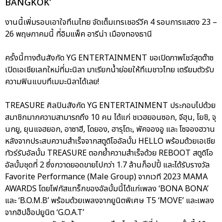
BANGKOK’
งานนี้เพิ่มรอบเอาใจทึเมไทย จัดเต็มเทรเชอร์วีค 4 รอบการแสดง 23 –
26 พฤษภาคมนี้ ที่อิมแพ็ค อารีน่า เมืองทองธานี
ครั้งนี้ทางต้นสังกัด YG ENTERTAINMENT ขอเปิดภาพโชว์สุดต๊าซ
เปิดเอเชียเลกใหม่ที่มะนิลา มาเรียกน้ำย่อยให้ทึเมชาวไทย เตรียมตัวรับ
ความฟินแบบทึเมมะนิลาได้เลย!
TREASURE ศิลปินสังกัด YG ENTERTAINMENT ประกอบไปด้วย
สมาชิกมากความสามารถถึง 10 คน ได้แก่ ชเวฮยอนซอก, จีฮุน, โยชิ, จุ
นกยู, ยุนแจฮยอก, อาซาฮี, โดยอง, ฮารุโตะ, พัคจองอู และ โซจองฮวาน
หลังจากประสบความสำเร็จจากสตูดิโออัลบั้ม HELLO พร้อมด้วยเอเชีย
ทัวร์รับอัลบั้ม TREASURE ตอกย้ำความสำเร็จด้วย REBOOT สตูดิโอ
อัลบั้มชุดที่ 2 ซึ่งกวาดยอดขายไปกว่า 1.7 ล้านก็อปปี้ และได้รับรางวัล
Favorite Performance (Male Group) จากเวที 2023 MAMA
AWARDS โดยโฟกัสแทร็กของอัลบั้มนี้ได้แก่เพลง ‘BONA BONA’
และ ‘B.O.M.B’ พร้อมด้วยเพลงจากยูนิตพิเศษ T5 ‘MOVE’ และเพลง
จากฮิปฮ็อปยูนิต ‘G.O.A.T’