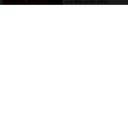
ภาพ เพิร์ธ-แซนต้า เปลี่ยน
ฮอลล์ให...
EXCLUSIVE
: 34
ไม่ว่าจะวันนี้หรือวันไหน ก็จะยังภูมิใจ
ในตัว &QUOT;แจบอม&QUOT;
เหมือนเดิม! ประมวลภาพ JA...
EXCLUSIVE
: 28
ประมวลภาพงาน “มีสติแล้วลูกพีช
PEACH AND ME PREMIERE
NIGHT” ปอนด์-ภูวินทร์ คลั่งรัก
หวา...
EXCLUSIVE
: 16
เคมีดี มวลสนุก! ประมวลภาพ “ดิว-
ธี” เปิดตัวซีรีส์ “MR.KILL มังงะสั่ง
ตาย” ในงาน “MR.KILL...