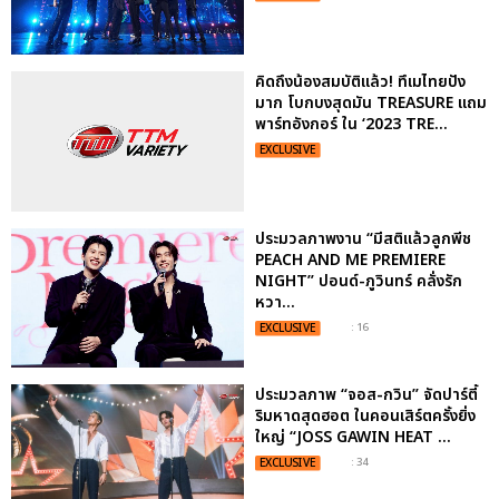
คิดถึงน้องสมบัติแล้ว! ทึเมไทยปัง
มาก โบกบงสุดมัน TREASURE แถม
พาร์ทอังกอร์ ใน ‘2023 TRE...
EXCLUSIVE
ประมวลภาพงาน “มีสติแล้วลูกพีช
PEACH AND ME PREMIERE
NIGHT” ปอนด์-ภูวินทร์ คลั่งรัก
หวา...
EXCLUSIVE
: 16
ประมวลภาพ “จอส-กวิน” จัดปาร์ตี้
ริมหาดสุดฮอต ในคอนเสิร์ตครั้งยิ่ง
ใหญ่ “JOSS GAWIN HEAT ...
EXCLUSIVE
: 34