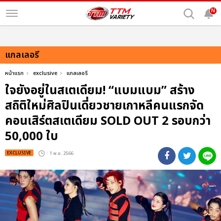
N
แกลเลอรี
หน้าแรก
exclusive
แกลเลอรี
ใจยังอยู่ในสเตเดียม! “แบมแบม” สร้าง
สถิติใหม่ศิลปินเดี่ยวชายเกาหลีคนแรกจัด
คอนเสิร์ตสเตเดียม SOLD OUT 2 รอบกว่า
50,000 ใบ
EXCLUSIVE
: 1 พ.ย. 2566