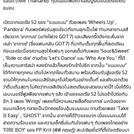
แลนด์ (iMe Thailand)’ ทุ่มไม่อั้นเพื่อความสมบูรณ์แบบตั้งแต่ต้น
จนจบ
เปิดฉากแอเรีย 52 ของ “แบมแบม” ด้วยเพลง ‘Wheels Up’ ,
‘Pandora’ กับเพอร์ฟอร์มสุดเจ๋งเวทีแทบลุกเป็นไฟ ท่ามกลางทะเลสี
เขียวจาก ‘อากาบง’ (แท่งไฟวง GOT7) และเสียงกรี๊ดดังกระหึ่มจาก
เหล่า ‘อากาเซ่’ (ชื่อแฟนคลับ GOT7) ที่มากันเต็มทุกพื้นที่สเตเดียม
ก่อนจะต่อเนื่องความสุขให้แฟนๆ ออกสเต็ปกับเพลง ‘Sour&Sweet’
, ‘Ride or die’ ตามด้วย ‘Let’s Dance’ และ ‘Who Are You ‘ ที่ได้
เห็นความคาริสม่า หลงรักแล้วก็หลงรักเข้าไปอีก จากนั้น “แบมแบม”
ได้ทักทายทุกคน เดินไปหาทุกโซนทั่วสนาม พร้อมต้อนรับสู่แอเรีย 52
ชวนให้ทุกคนในคอนเสิร์ตสนุกไปด้วยกันอย่างเต็มที่ และยังบอกด้วย
ว่าตื่นเต้นสุดๆ ไม่คิดว่าทะเลสีเขียวในสเตเดียมจะสวยขนาดนี้!! เมื่อได้รับ
เอนเนอร์จี้ฟูลฟีลจากแฟนๆ แล้ว เจ้าของแอเรีย 52 ไม่รอช้าไปต่อกัน
อีก 3 เพลง ‘Wings’ เพลงที่มีความหมายสื่อถึงอากาเซ่ นกน้อยจาก
ขนนกเล็กๆ กลายเป็นปีกคอยโอบอุ้มแบมแบม ตามด้วยเพลง ‘Take
It Easy’ , ‘GHOST’ จากนั้น อากาเซ่ได้ว้าวแรงมาก เมื่อแบมแบมได้
สาดความร้อนแรง และความเซ็กซี่เล่นกับใจแฟนๆ กับเพลงไทยอย่าง
‘FIRE BOY’ ของ PP Krit (พีพี กฤษฏ์) สเปเชียลโชว์ที่ตั้งใจเตรียมมา