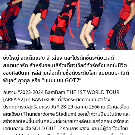
ยิ่งใหญ่ จัดเต็มแสง สี เสียง และโปรดักชั่นระดับเวิลด์
สแตนดาร์ด สำหรับคอนเสิร์ตเดี่ยวเวิลด์ทัวร์ครั้งแรกในชีวิต
ของศิลปินเกาหลีสายเลือดไทยชื่อดังระดับโลก แบมแบม-กันต์
พิมุกต์ ภูวกุล หรือ “แบมแบม GOT7”
กับงาน “2023-2024 BamBam THE 1ST WORLD TOUR
[AREA 52] in BANGKOK” ที่สร้างระเบิดความมันส์สร้าง
ปรากฏการณ์สุดร้อนแรง วันที่ 28-29 ตุลาคม 2566 ณ ธันเดอร์โดม
สเตเดียม (Thunderdome Stadium) ตอกย้ำความนิยมในไทย และ
สร้างสถิติใหม่ขึ้นแท่นศิลปินเดี่ยวชายเกาหลีคนแรกจัดคอนเสิร์ตสเต
เดียมกลางแจ้ง SOLD OUT 2 รอบการแสดง งานนี้ผู้จัด ‘ไอมี่ไทย