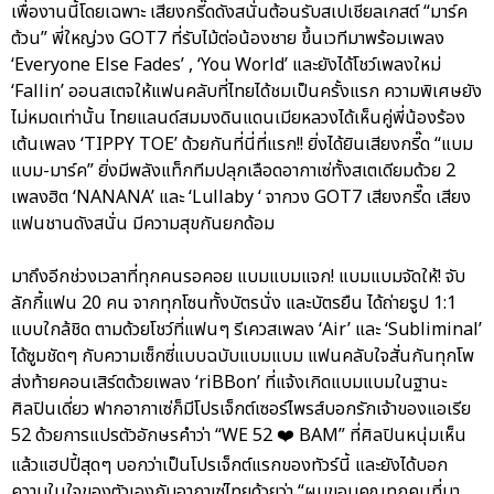
เพื่องานนี้โดยเฉพาะ เสียงกรี๊ดดังสนั่นต้อนรับสเปเชียลเกสต์ “มาร์ค
ต้วน” พี่ใหญ่วง GOT7 ที่รับไม้ต่อน้องชาย ขึ้นเวทีมาพร้อมเพลง
‘Everyone Else Fades’ , ‘You World’ และยังได้โชว์เพลงใหม่
‘Fallin’ ออนสเตจให้แฟนคลับที่ไทยได้ชมเป็นครั้งแรก ความพิเศษยัง
ไม่หมดเท่านั้น ไทยแลนด์สมมงดินแดนเมียหลวงได้เห็นคู่พี่น้องร้อง
เต้นเพลง ‘TIPPY TOE’ ด้วยกันที่นี่ที่แรก!! ยิ่งได้ยินเสียงกรี๊ด “แบม
แบม-มาร์ค” ยิ่งมีพลังแท็กทีมปลุกเลือดอากาเซ่ทั้งสเตเดียมด้วย 2
เพลงฮิต ‘NANANA’ และ ‘Lullaby ‘ จากวง GOT7 เสียงกรี๊ด เสียง
แฟนชานดังสนั่น มีความสุขกันยกด้อม
มาถึงอีกช่วงเวลาที่ทุกคนรอคอย แบมแบมแจก! แบมแบมจัดให้! จับ
ลักกี้แฟน 20 คน จากทุกโซนทั้งบัตรนั่ง และบัตรยืน ได้ถ่ายรูป 1:1
แบบใกล้ชิด ตามด้วยโชว์ที่แฟนๆ รีเควสเพลง ‘Air’ และ ‘Subliminal’
ได้ซูมชัดๆ กับความเซ็กซี่แบบฉบับแบมแบม แฟนคลับใจสั่นกันทุกโพ
ส่งท้ายคอนเสิร์ตด้วยเพลง ‘riBBon’ ที่แจ้งเกิดแบมแบมในฐานะ
ศิลปินเดี่ยว ฟากอากาเซ่ก็มีโปรเจ็กต์เซอร์ไพรส์บอกรักเจ้าของแอเรีย
52 ด้วยการแปรตัวอักษรคำว่า “WE 52 ❤️ BAM” ที่ศิลปินหนุ่มเห็น
แล้วแฮปปี้สุดๆ บอกว่าเป็นโปรเจ็กต์แรกของทัวร์นี้ และยังได้บอก
ความในใจของตัวเองกับอากาเซ่ไทยด้วยว่า “ผมขอบคุณทุกคนที่มา