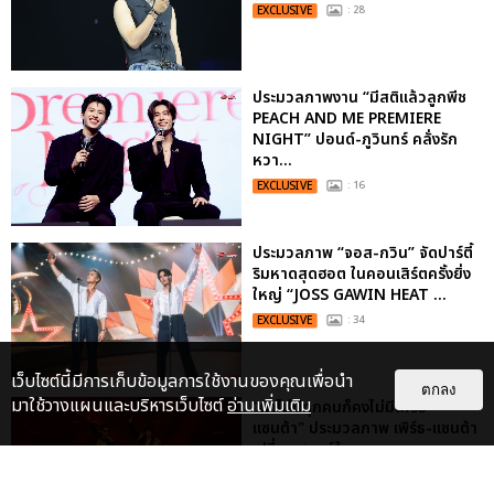
EXCLUSIVE
: 28
ประมวลภาพงาน “มีสติแล้วลูกพีช
PEACH AND ME PREMIERE
NIGHT” ปอนด์-ภูวินทร์ คลั่งรัก
หวา...
EXCLUSIVE
: 16
ประมวลภาพ “จอส-กวิน” จัดปาร์ตี้
ริมหาดสุดฮอต ในคอนเสิร์ตครั้งยิ่ง
ใหญ่ “JOSS GAWIN HEAT ...
EXCLUSIVE
: 34
เว็บไซต์นี้มีการเก็บข้อมูลการใช้งานของคุณเพื่อนำ
ตกลง
มาใช้วางแผนและบริหารเว็บไซต์
อ่านเพิ่มเติม
"ถ้าไม่มีทุกคนก็คงไม่มีเพิร์ธ-
แซนต้า" ประมวลภาพ เพิร์ธ-แซนต้า
เปลี่ยนฮอลล์ให...
EXCLUSIVE
: 34