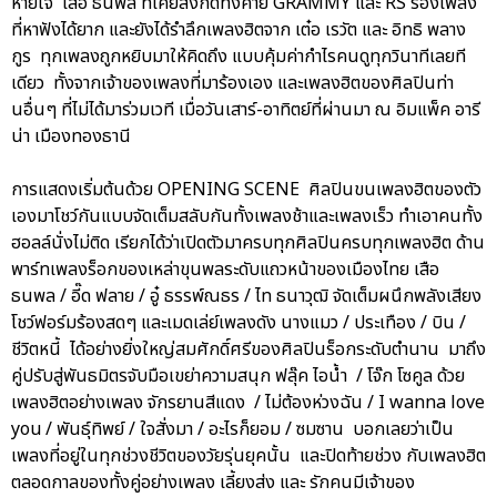
หายใจ เสือ ธนพล ที่เคยสังกัดทั้งค่าย GRAMMY และ RS ร้องเพลง
ที่หาฟังได้ยาก และยังได้รำลึกเพลงฮิตจาก เต๋อ เรวัต และ อิทธิ พลาง
กูร ทุกเพลงถูกหยิบมาให้คิดถึง แบบคุ้มค่ากำไรคนดูทุกวินาทีเลยที
เดียว ทั้งจากเจ้าของเพลงที่มาร้องเอง และเพลงฮิตของศิลปินท่า
นอื่นๆ ที่ไม่ได้มาร่วมเวที เมื่อวันเสาร์-อาทิตย์ที่ผ่านมา ณ อิมแพ็ค อารี
น่า เมืองทองธานี
การแสดงเริ่มต้นด้วย OPENING SCENE ศิลปินขนเพลงฮิตของตัว
เองมาโชว์กันแบบจัดเต็มสลับกันทั้งเพลงช้าและเพลงเร็ว ทำเอาคนทั้ง
ฮอลล์นั่งไม่ติด เรียกได้ว่าเปิดตัวมาครบทุกศิลปินครบทุกเพลงฮิต ด้าน
พาร์ทเพลงร็อกของเหล่าขุนพลระดับแถวหน้าของเมืองไทย เสือ
ธนพล / อี๊ด ฟลาย / อู๋ ธรรพ์ณธร / ไท ธนาวุฒิ จัดเต็มผนึกพลังเสียง
โชว์ฟอร์มร้องสดๆ และเมดเล่ย์เพลงดัง นางแมว / ประเทือง / บิน /
ชีวิตหนี้ ได้อย่างยิ่งใหญ่สมศักดิ์ศรีของศิลปินร็อกระดับตำนาน มาถึง
คู่ปรับสู่พันธมิตรจับมือเขย่าความสนุก ฟลุ๊ค ไอน้ำ / โจ๊ก โซคูล ด้วย
เพลงฮิตอย่างเพลง จักรยานสีแดง / ไม่ต้องห่วงฉัน / I wanna love
you / พันธุ์ทิพย์ / ใจสั่งมา / อะไรก็ยอม / ซมซาน บอกเลยว่าเป็น
เพลงที่อยู่ในทุกช่วงชีวิตของวัยรุ่นยุคนั้น และปิดท้ายช่วง กับเพลงฮิต
ตลอดกาลของทั้งคู่อย่างเพลง เลี้ยงส่ง และ รักคนมีเจ้าของ