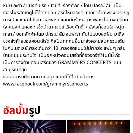
หนุ่ม กะลา / แบงค์ ปรีติ / เจมส์ เรืองศักดิ์ / โดม ปกรณ์ ลัม เป็น
เซอร์ไพรส์ที่หาดูไม่ได้จากคอนเสิร์ตไหนจริงๆ เปิดตัวด้วยเพลง ปรากฎ
การณ์ และ เอาไปเลย และพาร์ทแลกกันร้องอย่างเพลง ไม่อาจเปลี่ยน
ใจ-แบงค์ แคลช / เช็ดน้ำตา-เจมส์ เรืองศักดิ์ / ยังไงก็ขอบใจ-หนุ่ม
กะลา / บอกสักคำ-โดม ปกรณ์ ลัม จบพาร์ทกันไปแบบสุดฟิน มาถึง
ช่วงส่งท้ายของคอนเสิร์ต ศิลปินทุกคนขึ้นมาส่งความสนุกชวนเต้น
ไปกับเมดเล่ย์เพลงเต้นกว่า 10 เพลงฮิตแบบไม่มีพักส่ง แฟนๆ กลับ
บ้านแบบประทับใจ เป็นอีกหนึ่งคอนเสิร์ตที่ต้องจดจำไว้ในปีนี้ ถือ
เป็นการส่งท้ายคอนเสิร์ตของ GRAMMY RS CONCERTS แบบ
สมบูรณ์ที่สุด
และสามารถติดตามความสนุกแบบนี้ได้ในปีหน้าทาง
www.facebook.com/grammyrsconcerts
อัลบั้ม
รูป