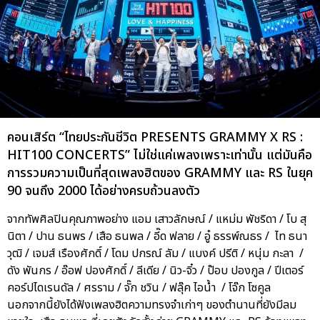
คอนเสิร์ต “ไทยประกันชีวิต PRESENTS GRAMMY X RS :
HIT100 CONCERTS” ไม่ใช่แค่เพลงเพราะเท่านั้น แต่มันคือ
การรวมความเป็นที่สุดเพลงฮิตของ GRAMMY และ RS ในยุค
90 จนถึง 2000 ได้อย่างครบถ้วนลงตัว
จากทัพศิลปินคุณภาพอย่าง แอม เสาวลักษณ์ / แหม่ม พัชริดา / โบ สุ
นิตา / ปาน ธนพร / เสือ ธนพล / อี๊ด ฟลาย / อู๋ ธรรพ์ณธร / ไท ธนา
วุฒิ / เจมส์ เรืองศักดิ์ / โดม ปกรณ์ ลัม / แบงค์ ปรีติ / หนุ่ม กะลา /
ดัง พันกร / อ๊อฟ ปองศักดิ์ / ลีเดีย / นิว-จิ๋ว / ป๊อบ ปองกูล / ปีเตอร์
คอร์ปไดเรนดัล / ศรราม / จั๊ก ชวิน / ฟลุ๊ค ไอน้ำ / โจ๊ก โซคูล
นอกจากนี้ยังได้ฟังเพลงฮิตความทรงจำเก่าๆ ของตำนานที่ยังมีลม