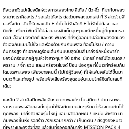
ถึงเวลาตัวแม่เสียงดีแห่งวงการเพลงไทย ลีเดีย / นิว-จิ๋ว ที่มากับเพลง
ระหว่างเราคืออะไร / รอแล้วได้อะไร ต่อด้วยเพลงเมดเล่ย์ ที่ 3 สาวร่วมฟี
เจอริ่งกัน ฉันก็รักของฉัน + ทำไมไม่รับสักที + ไม่รักไม่ต้อง และ
คิดถึง เรียกว่าซีนนี้ได้ปล่อยของจัดเต็มสุดๆ และอีกหนึ่งคู่ที่ทุกคนรอ
คอย อ๊อฟ ปองศักดิ์ และ ดัง พันกร ที่ทั้งคู่ออกมาปล่อยเพลงฮิตของ
ตัวเองกันแบบไม่ยั้ง และร้องด้วยกันกับเพลง ท้องไม่รับ / ความ
ดันทุรังสูง ทำเอาคนดูร้องเต้นกันแบบสุดมันส์ มาถึงอีกหนึ่งพาร์ท
ของนักร้องชายผู้กุมหัวใจสาวๆยุค 90 อย่าง ปีเตอร์ คอร์ปไดเรนดัล /
ศรราม / จั๊ก ชวิน และนักร้องเสียงดี ป๊อบ ปองกูล ที่ขึ้นเวทีพร้อมกัน
โดยเฉพาะเพลง เพียงชายคนนี้ (ไม่ใช่ผู้วิเศษ) ที่ให้แฟนคลับได้ขึ้นมา
บนเวทีและถ่ายรูป พร้อมฟังเสียงร้องสุดอบอุ่นแบบใกล้ชิดกันเลยที
เดียว
และอีก 2 สาวศิลปินพลังเสียงคุณภาพอย่าง โบ สุนิตา / ปาน ธนพร
รวบรวมเพลงฮิตของทั้งคู่มาให้ฟังกันแบบสดๆเรียกว่าร้องตามกันได้
ทุกเพลง มาถึงคิวของรุ่นใหญ่ แอม เสาวลักษณ์ / แหม่ม พัชริดา มา
กับเพลงขึ้นหิ้ง รอยร้าว /รักเธอมากกว่า / เก็บตะวัน / ยิ่งสูงยิ่งหนาว
ที่เพราะและลงตัวที่สุด แล้วซีนที่รอคอยก็มาถึง MISSION PACK 4