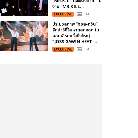
“MR.KILL มังงะสั่งตาย” ใน
งาน “MR.KILL...
EXCLUSIVE
: 14
ประมวลภาพ “จอส-กวิน”
จัดปาร์ตี้ริมหาดสุดฮอต ใน
คอนเสิร์ตครั้งยิ่งใหญ่
“JOSS GAWIN HEAT ...
EXCLUSIVE
: 34