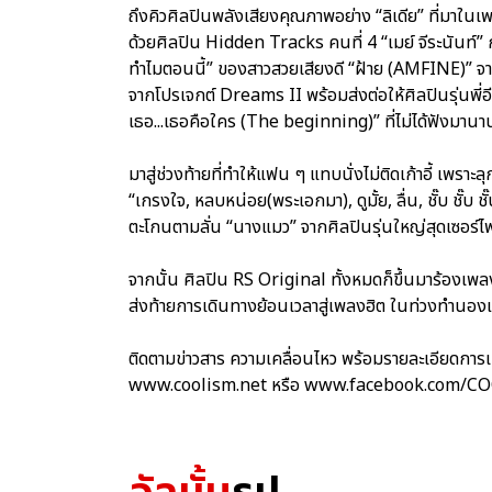
ถึงคิวศิลปินพลังเสียงคุณภาพอย่าง “ลิเดีย” ที่มาในเพ
ด้วยศิลปิน Hidden Tracks คนที่ 4 “เมย์ จีระนันท์” 
ทำไมตอนนี้” ของสาวสวยเสียงดี “ฝ้าย (AMFINE)” จากน
จากโปรเจกต์ Dreams II พร้อมส่งต่อให้ศิลปินรุ่นพี่อ
เธอ...เธอคือใคร (The beginning)” ที่ไม่ได้ฟังมานา
มาสู่ช่วงท้ายที่ทำให้แฟน ๆ แทบนั่งไม่ติดเก้าอี้ เพราะ
“เกรงใจ, หลบหน่อย(พระเอกมา), ดูมั้ย, ลื่น, ชั๊บ ชั๊บ ช
ตะโกนตามลั่น “นางแมว” จากศิลปินรุ่นใหญ่สุดเซอร์ไพร์
จากนั้น ศิลปิน RS Original ทั้งหมดก็ขึ้นมาร้องเ
ส่งท้ายการเดินทางย้อนเวลาสู่เพลงฮิต ในท่วงทำนอ
ติดตามข่าวสาร ความเคลื่อนไหว พร้อมรายละเอียดการ
www.coolism.net หรือ www.facebook.com/C