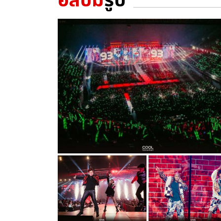
อัลบั้ม
รูป