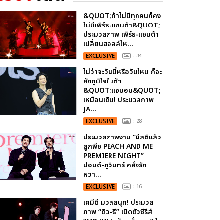
&QUOT;ถ้าไม่มีทุกคนก็คง
ไม่มีเพิร์ธ-แซนต้า&QUOT;
ประมวลภาพ เพิร์ธ-แซนต้า
เปลี่ยนฮอลล์ให...
EXCLUSIVE
: 34
ไม่ว่าจะวันนี้หรือวันไหน ก็จะ
ยังภูมิใจในตัว
&QUOT;แจบอม&QUOT;
เหมือนเดิม! ประมวลภาพ
JA...
EXCLUSIVE
: 28
ประมวลภาพงาน “มีสติแล้ว
ลูกพีช PEACH AND ME
PREMIERE NIGHT”
ปอนด์-ภูวินทร์ คลั่งรัก
หวา...
EXCLUSIVE
: 16
เคมีดี มวลสนุก! ประมวล
ภาพ “ดิว-ธี” เปิดตัวซีรีส์