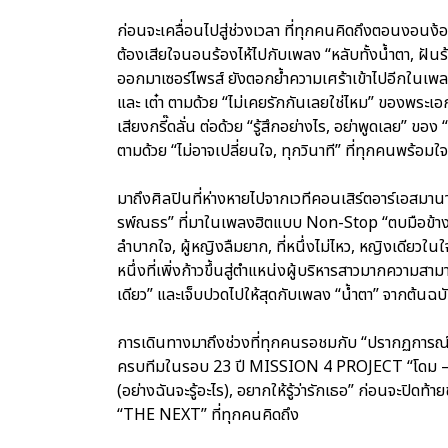
ก่อนจะเคลื่อนไปสู่ช่วงเวลา ที่ทุกคนคิดถึงตอนงอนง้
ต้องเสียใจนอนร้องไห้ไปกับเพลง “หลับทั้งน้ำตา, ฝัน
ออกมาเซอร์ไพรส์ ยังตอกย้ำความเศร้าเข้าไปอีกในเพลง “
และ เต๋า ตามด้วย “ไม่เคยรักกันเลยใช่ไหม” ของพระเอ
เสียงกรี๊ดลั่น ต่อด้วย “รู้สึกอย่างไร, อย่าพูดเลย” 
ตามด้วย “ไม่อาจเปลี่ยนใจ, ทุกวินาที” ที่ทุกคนพร้อม
มาถึงศิลปินที่ห่างหายไปจากเวทีคอนเสิร์ตอาร์เอสมานา
รพ์ณธร” ที่มาในเพลงฮิตแบบ Non-Stop “ตบมือข้างเดียว, 
ลำบากใจ, ผู้หญิงลืมยาก, ที่หนึ่งไม่ไหว, หญิงเดียวใน
หนึ่งที่เพิ่งก้าวขึ้นสู่ตำแหน่งผู้บริหารสาวมากความสา
เดียว” และเจ็บปวดไปให้สุดกับเพลง “น้ำตา” จากต้นฉบับ
การเดินทางมาถึงช่วงที่ทุกคนรอชมกับ “ปรากฏการณ
ครบทีมในรอบ 23 ปี MISSION 4 PROJECT “โดม – เจม
(อย่างฉันจะรู้อะไร), อยากให้รู้ว่ารักเธอ” ก่อนจะปิด
“THE NEXT” ที่ทุกคนคิดถึง