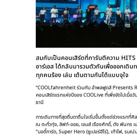
สมกับเป็นคอนเสิร์ตที่การันตีความ HITS
อาร์เอส ได้กลับมารวมตัวกันเพื่อออกเดินท
ทุกคนร้อง เล่น เต้นตามกันได้แบบจุใจ
“COOLfahrenheit ร่วมกับ อำพลฟูดส์ Presents
คอนเสิร์ตแรกแห่งปีของ COOLive ที่เพิ่งจัดไปเมื่
ธานี
การเดินทางที่สุดตื่นตาตื่นใจเริ่มขึ้นตั้งแต่ช่วงแรกที
ณ ตะกั่วทุ่ง, ลิฟท์-ออย, เจมส์ เรืองศักดิ์, ดัง พันกร
“บอดี้การ์ด, Super Hero (ซูเปอร์ฮีโร่), เท้าไฟ, รมณ