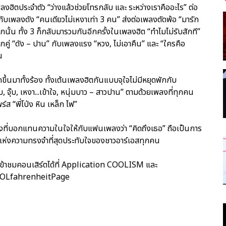
ลงฮิตประจำตัว “ว่างแล้วช่วยโทรกลับ และ ระหว่างเราคืออะไร” ต่อ
กับเพลงดัง “คนเดียวไม่เหงาเท่า 3 คน” ส่งต่อเพลงตัดพ้อ “มารัก
ั้น ทั้ง 3 ก็กลับมารวมกันอีกครั้งในเพลงฮิต “ทำไมไม่รับสักที”
ีกคู่ “ดัง – ปาน” กับเพลงแรง “หวง, ไม่เอาคืน” และ “ใครคือ
น
ลุกขึ้นมาทั้งร้อง ทั้งเต้นเพลงฮิตกันแบบจุใจไม่มีหยุดพักกับ
ั๊บ, จุ๊บ, เหงา...เข้าใจ, หนุ่มบาว – สาวปาน” ตามด้วยเพลงที่ทุกคน
ส “พี่โป่ง หิน เหล็ก ไฟ”
พลงที่บอกแทนความในใจให้กับแฟนเพลงว่า “คิดถึงเธอ” ถือเป็นการ
งแห่งความทรงจำที่สุดประทับใจของชาวอาร์เอสทุกคน
เข้าชมคอนเสิร์ตได้ที่ Application COOLISM และ
OOLfahrenheitPage