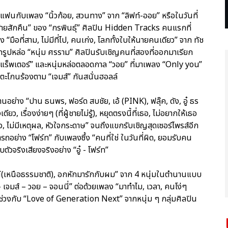
อแฟนกับเพลง “นิ้วก้อย, สวนทาง” จาก “ลิฟท์-ออย” หรือในวันที่
ร้ายสักคืน” ของ “กรพินธุ์” ศิลปิน Hidden Tracks คนแรกที่
มือที่สาม, ไม่มีที่ไป, คนเก่ง, โลกทั้งใบให้นายคนเดียว” จาก ทัช
กรูปหล่อ “หนุ่ม ศรราม” ศิลปินรับเชิญคนที่สองที่ออกมาเรียก
ของ “แร็พเตอร์” และหนุ่มหล่อตลอดกาล “วอย” ที่มาเพลง “Only you”
ใจตะโกนร้องตาม “เจมส์” กันสนั่นฮอลล์
นอย่าง “ปาน ธนพร, ฟอร์ด สบชัย, เอ้ (PINK), ฟลุ๊ค, ดัง, อู๋ ธร
เรื่องง่ายๆ (ที่ผู้ชายไม่รู้), หยุดตรงนี้ที่เธอ, ไม่อยากให้เธอ
ใจ, ไม่มีเหตุผล, หัวใจกระดาษ” จนถึงแขกรับเชิญสุดเซอร์ไพรส์อีก
มารถอย่าง “โฟร์ท” กับเพลงซึ้ง “คนที่ใช่ ในวันที่ผิด, ยอมรับคน
ตัวจริงเสียงจริงอย่าง “อู๋ - โฟร์ท”
์(เหนือธรรมชาติ), อกหักมารักกับผม” จาก 4 หนุ่มในตำนานแบบ
ส์ – วอย – จอนนี่” ต่อด้วยเพลง “มาทำไม, เวลา, คนโง่ๆ
ท้ายช่วงกับ “Love of Generation Next” จากหนุ่ม ๆ กลุ่มศิลปิน