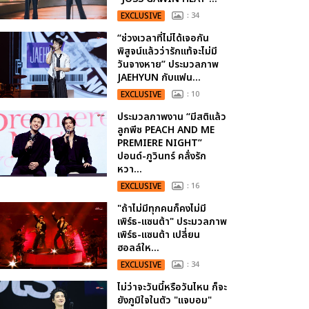
EXCLUSIVE
: 34
“ช่วงเวลาที่ไม่ได้เจอกัน
พิสูจน์แล้วว่ารักแท้จะไม่มี
วันจางหาย” ประมวลภาพ
JAEHYUN กับแฟน...
EXCLUSIVE
: 10
ประมวลภาพงาน “มีสติแล้ว
ลูกพีช PEACH AND ME
PREMIERE NIGHT”
ปอนด์-ภูวินทร์ คลั่งรัก
หวา...
EXCLUSIVE
: 16
"ถ้าไม่มีทุกคนก็คงไม่มี
เพิร์ธ-แซนต้า" ประมวลภาพ
เพิร์ธ-แซนต้า เปลี่ยน
ฮอลล์ให...
EXCLUSIVE
: 34
ไม่ว่าจะวันนี้หรือวันไหน ก็จะ
ยังภูมิใจในตัว "แจบอม"