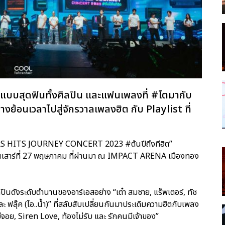
 แบบสุดฟินทั้งศิลปิน และแฟนเพลงที่ #โตมากับ
างย้อนเวลาไปสู่จักรวาลเพลงฮิต กับ Playlist ที่
 RS HITS JOURNEY CONCERT 2023 #ต้นปีถึงทีฮิต”
อวันเสาร์ที่ 27 พฤษภาคม ที่ผ่านมา ณ IMPACT ARENA เมืองทอง
่ศิลปินดังระดับตำนานของอาร์เอสอย่าง “เต๋า สมชาย, แร็พเตอร์, ทัช
 และ ฟลุ๊ค (ไอ..น้ำ)” ที่สลับสับเปลี่ยนกันมาประเดิมความฮิตกับเพลง
์บ่จอย, Siren Love, ท้องไม่รับ และ รักคนมีเจ้าของ”