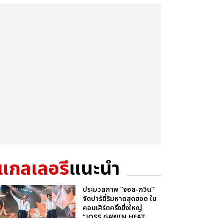
แกลเลอรี
แนะนำ
ประมวลภาพ “จอส-กวิน”
จัดปาร์ตี้ริมหาดสุดฮอต ใน
คอนเสิร์ตครั้งยิ่งใหญ่
“JOSS GAWIN HEAT ...