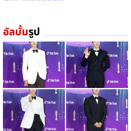
อัลบั้ม
รูป