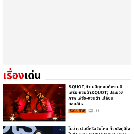
เรื่อง
เด่น
&QUOT;ถ้าไม่มีทุกคนก็คงไม่มี
เพิร์ธ-แซนต้า&QUOT; ประมวล
ภาพ เพิร์ธ-แซนต้า เปลี่ยน
ฮอลล์ให...
EXCLUSIVE
: 34
ไม่ว่าจะวันนี้หรือวันไหน ก็จะยังภูมิใจ