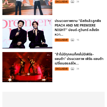
EXCLUSIVE
: 34
ประมวลภาพงาน “มีสติแล้วลูกพีช
PEACH AND ME PREMIERE
NIGHT” ปอนด์-ภูวินทร์ คลั่งรัก
หวา...
EXCLUSIVE
: 16
"ถ้าไม่มีทุกคนก็คงไม่มีเพิร์ธ-
แซนต้า" ประมวลภาพ เพิร์ธ-แซนต้า
เปลี่ยนฮอลล์ให...
EXCLUSIVE
: 34