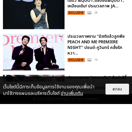
ในตัว &QUOT;แจบอม&QUOT;
เหมือนเดิม! ประมวลภาพ JA...
EXCLUSIVE
: 28
ประมวลภาพงาน “มีสติแล้วลูกพีช
PEACH AND ME PREMIERE
NIGHT” ปอนด์-ภูวินทร์ คลั่งรัก
หวา...
EXCLUSIVE
: 16
ประมวลภาพ “จอส-กวิน” จัดปาร์ตี้
ริมหาดสุดฮอต ในคอนเสิร์ตครั้งยิ่ง
เว็บไซต์นี้มีการเก็บข้อมูลการใช้งานของคุณเพื่อนำ
เกี่ยวกับเรา
ติดต่อลงโฆษณา
ติดต่อเรา
ใหญ่ “JOSS GAWIN HEAT ...
ตกลง
มาใช้วางแผนและบริหารเว็บไซต์
อ่านเพิ่มเติม
EXCLUSIVE
: 34
© 2026
THAITICKETMAJOR
All Rights Reserved.
“ช่วงเวลาที่ไม่ได้เจอกันพิสูจน์แล้วว่า
รักแท้จะไม่มีวันจางหาย” ประมวล
ภาพ JAEHYUN กับแฟน...