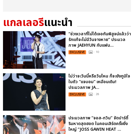
แกลเลอรี
แนะนำ
“ช่วงเวลาที่ไม่ได้เจอกันพิสูจน์แล้วว่า
รักแท้จะไม่มีวันจางหาย” ประมวล
ภาพ JAEHYUN กับแฟน...
EXCLUSIVE
: 10
ไม่ว่าจะวันนี้หรือวันไหน ก็จะยังภูมิใจ
ในตัว "แจบอม" เหมือนเดิม!
ประมวลภาพ JA...
EXCLUSIVE
: 28
ประมวลภาพ “จอส-กวิน” จัดปาร์ตี้
ริมหาดสุดฮอต ในคอนเสิร์ตครั้งยิ่ง
ใหญ่ “JOSS GAWIN HEAT ...