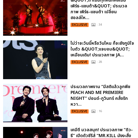
&QUOT;ถ้าไม่มีทุกคนก็คงไม่มี
เพิร์ธ-แซนต้า&QUOT; ประมวล
ภาพ เพิร์ธ-แซนต้า เปลี่ยน
ฮอลล์ให...
EXCLUSIVE
: 34
ไม่ว่าจะวันนี้หรือวันไหน ก็จะยังภูมิใจ
ในตัว &QUOT;แจบอม&QUOT;
เหมือนเดิม! ประมวลภาพ JA...
EXCLUSIVE
: 28
ประมวลภาพงาน “มีสติแล้วลูกพีช
PEACH AND ME PREMIERE
NIGHT” ปอนด์-ภูวินทร์ คลั่งรัก
หวา...
EXCLUSIVE
: 16
เคมีดี มวลสนุก! ประมวลภาพ “ดิว-
ธี” เปิดตัวซีรีส์ “MR.KILL มังงะสั่ง