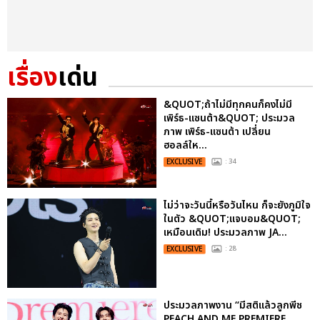
เรื่อง
เด่น
&QUOT;ถ้าไม่มีทุกคนก็คงไม่มี
เพิร์ธ-แซนต้า&QUOT; ประมวล
ภาพ เพิร์ธ-แซนต้า เปลี่ยน
ฮอลล์ให...
EXCLUSIVE
: 34
ไม่ว่าจะวันนี้หรือวันไหน ก็จะยังภูมิใจ
ในตัว &QUOT;แจบอม&QUOT;
เหมือนเดิม! ประมวลภาพ JA...
EXCLUSIVE
: 28
ประมวลภาพงาน “มีสติแล้วลูกพีช
PEACH AND ME PREMIERE