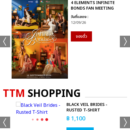
4 ELEMENTS INFINITE
BONDS FAN MEETING
วันที่แสดง :
12/09/26
จองตั๋ว
TTM
SHOPPING
PERS
BLACK VEIL BRIDES -
 T-
RUSTED T-SHIRT
฿
1,100