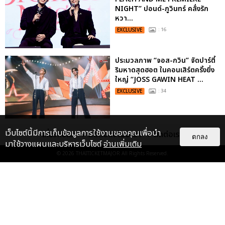
NIGHT” ปอนด์-ภูวินทร์ คลั่งรัก
หวา...
EXCLUSIVE
: 16
ประมวลภาพ “จอส-กวิน” จัดปาร์ตี้
ริมหาดสุดฮอต ในคอนเสิร์ตครั้งยิ่ง
ใหญ่ “JOSS GAWIN HEAT ...
EXCLUSIVE
: 34
“ช่วงเวลาที่ไม่ได้เจอกันพิสูจน์แล้วว่า
เว็บไซต์นี้มีการเก็บข้อมูลการใช้งานของคุณเพื่อนำ
เกี่ยวกับเรา
ติดต่อลงโฆษณา
ติดต่อเรา
ตกลง
รักแท้จะไม่มีวันจางหาย” ประมวล
มาใช้วางแผนและบริหารเว็บไซต์
อ่านเพิ่มเติม
ภาพ JAEHYUN กับแฟน...
© 2026
THAITICKETMAJOR
All Rights Reserved.
EXCLUSIVE
: 10