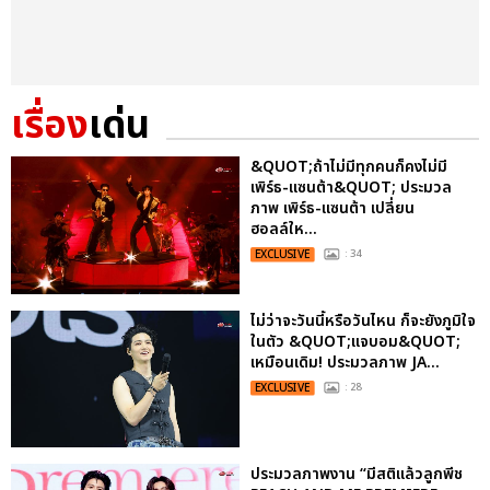
เรื่อง
เด่น
&QUOT;ถ้าไม่มีทุกคนก็คงไม่มี
เพิร์ธ-แซนต้า&QUOT; ประมวล
ภาพ เพิร์ธ-แซนต้า เปลี่ยน
ฮอลล์ให...
EXCLUSIVE
: 34
ไม่ว่าจะวันนี้หรือวันไหน ก็จะยังภูมิใจ
ในตัว &QUOT;แจบอม&QUOT;
เหมือนเดิม! ประมวลภาพ JA...
EXCLUSIVE
: 28
ประมวลภาพงาน “มีสติแล้วลูกพีช