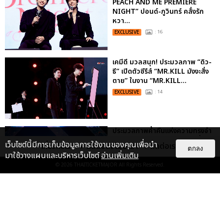
PEACH AND ME PREMIERE
NIGHT” ปอนด์-ภูวินทร์ คลั่งรัก
หวา...
EXCLUSIVE
: 16
เคมีดี มวลสนุก! ประมวลภาพ “ดิว-
ธี” เปิดตัวซีรีส์ “MR.KILL มังงะสั่ง
ตาย” ในงาน “MR.KILL...
EXCLUSIVE
: 14
ประมวลภาพค่ำคืนแห่งความทรงจำ
ของ ITZY และมิดจีไทย ในวันที่
เว็บไซต์นี้มีการเก็บข้อมูลการใช้งานของคุณเพื่อนำ
เกี่ยวกับเรา
ติดต่อลงโฆษณา
ติดต่อเรา
หัวใจส่องสว่างไปพร้อมกัน
ตกลง
มาใช้วางแผนและบริหารเว็บไซต์
อ่านเพิ่มเติม
EXCLUSIVE
: 11
© 2026
THAITICKETMAJOR
All Rights Reserved.