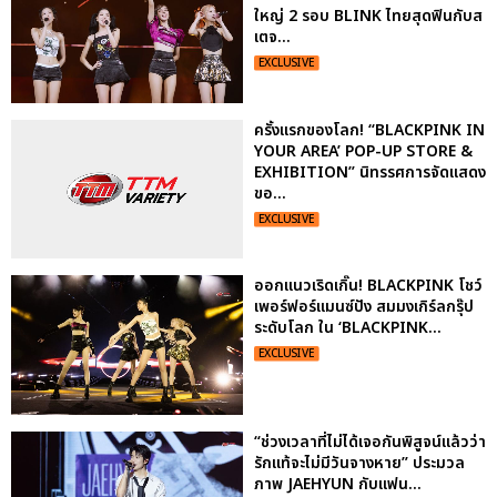
ใหญ่ 2 รอบ BLINK ไทยสุดฟินกับส
เตจ...
EXCLUSIVE
ครั้งแรกของโลก! “BLACKPINK IN
YOUR AREA’ POP-UP STORE &
EXHIBITION” นิทรรศการจัดแสดง
ขอ...
EXCLUSIVE
ออกแนวเริดเกิ๊น! BLACKPINK โชว์
เพอร์ฟอร์แมนซ์ปัง สมมงเกิร์ลกรุ๊ป
ระดับโลก ใน ‘BLACKPINK...
EXCLUSIVE
“ช่วงเวลาที่ไม่ได้เจอกันพิสูจน์แล้วว่า
รักแท้จะไม่มีวันจางหาย” ประมวล
ภาพ JAEHYUN กับแฟน...