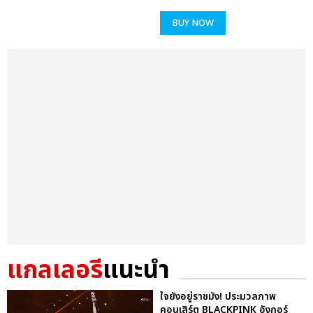
BUY NOW
แกลเลอรี
แนะนำ
ใจยังอยู่ราชมัง! ประมวลภาพ
คอนเสิร์ต BLACKPINK อังกอร์