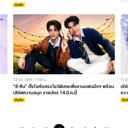
(PAIN)” พร้อม MONICA ร่วมเติมอารมณ์เพลง
บันเทิง
12 มี.ค. 2569, 17:00 น.
11 มี
“ซี-คีน” ตั้งใจคัดสรรโชว์พิเศษเพื่องานแฟนมีตฯ พร้อม
เซิ
เสิร์ฟความสนุก ขายบัตร 14 มี.ค.นี้
ควา
บันเทิง
บันเ