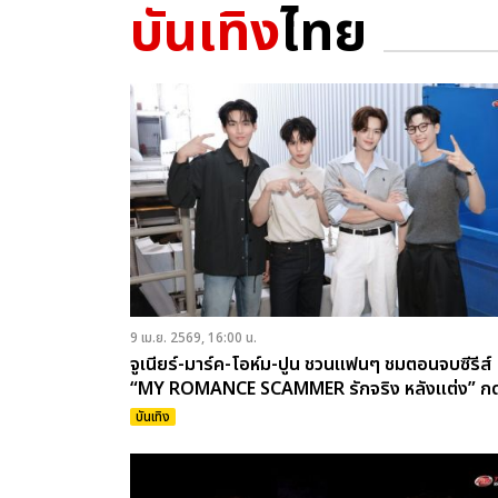
บันเทิง
ไทย
9 เม.ย. 2569, 16:00 น.
จูเนียร์-มาร์ค-โอห์ม-ปูน ชวนแฟนๆ ชมตอนจบซีรีส์
“MY ROMANCE SCAMMER รักจริง หลังแต่ง” ก
บัตร 11 เมษายนนี้
บันเทิง