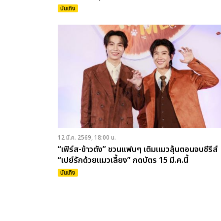
21 มี.ค.
บันเทิง
12 มี.ค. 2569, 18:00 น.
“เฟิร์ส-ข้าวตัง” ชวนแฟนๆ เติมแมวลุ้นตอนจบซีรีส์
“เปย์รักด้วยแมวเลี้ยง” กดบัตร 15 มี.ค.นี้
บันเทิง