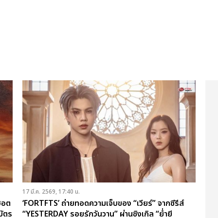
17 มี.ค. 2569, 17:40 น.
ฮอต
‘FORTFTS’ ถ่ายทอดความเจ็บของ “เวียร์” จากซีรีส์
บัตร
“YESTERDAY รอยรักวันวาน” ผ่านซิงเกิล “ย่ำยี