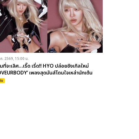
.ค. 2569, 15:00 น.
ืมที่จะเลิศ…เริ๊ด เริ่ด!! HYO ปล่อยซิงเกิลใหม่
VEURBODY’ เพลงสุดมันส์โดนใจเหล่านักเต้น
ทิง