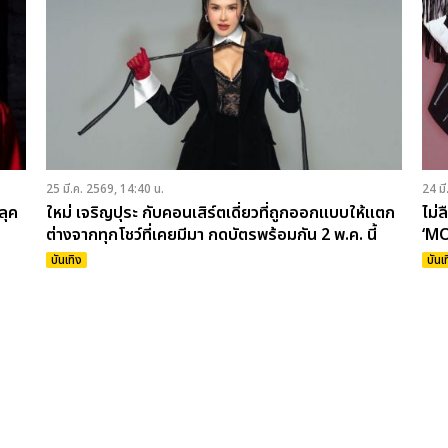
25 มี.ค. 2569, 14:40 น.
24 มี
ลุค
ใหม่ เจริญปุระ กับคอนเสิร์ตเดี่ยวที่ถูกออกแบบให้แตก
ไม่ล
ต่างจากทุกโชว์ที่เคยมีมา กดบัตรพร้อมกัน 2 พ.ค. นี้
‘MO
บันเทิง
บันเ