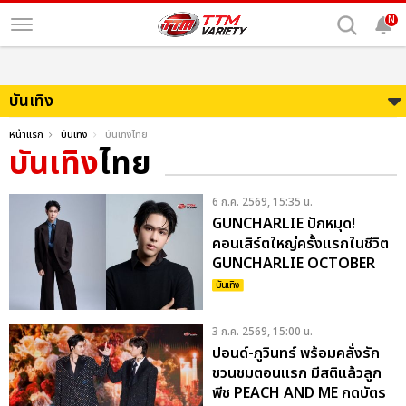
N
บันเทิง
หน้าแรก
บันเทิง
บันเทิงไทย
บันเทิง
ไทย
6 ก.ค. 2569, 15:35 น.
GUNCHARLIE ปักหมุด!
คอนเสิร์ตใหญ่ครั้งแรกในชีวิต
GUNCHARLIE OCTOBER
THEORY CONCERT 17
บันเทิง
ตุลาคมนี้ ณ CENTERPOINT
3 ก.ค. 2569, 15:00 น.
ปอนด์-ภูวินทร์ พร้อมคลั่งรัก
ชวนชมตอนแรก มีสติแล้วลูก
พีช PEACH AND ME กดบัตร