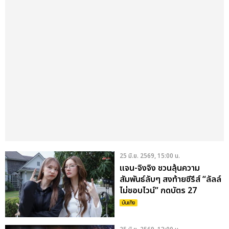
25 มิ.ย. 2569, 15:00 น.
แจน-จิงจิง ชวนลุ้นความ
สัมพันธ์ลับๆ สงท้ายซีรีส์ “ลัลล์
ไม่ชอบไวน์” กดบัตร 27
มิถุนายนนี้
บันเทิง