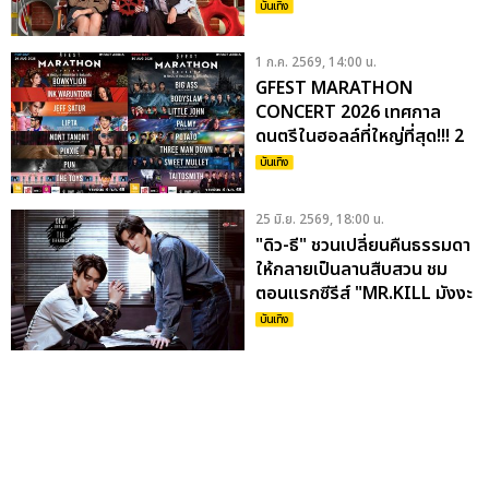
CONCERT กดบัตร 5 ก.ค.นี้
บันเทิง
1 ก.ค. 2569, 14:00 น.
GFEST MARATHON
CONCERT 2026 เทศกาล
ดนตรีในฮอลล์ที่ใหญ่ที่สุด!!! 2
วัน 16 คอนเสิร์ต กดบัตรพร้อม
บันเทิง
กัน 4 กรกฎาคมนี้!
25 มิ.ย. 2569, 18:00 น.
"ดิว-ธี" ชวนเปลี่ยนคืนธรรมดา
ให้กลายเป็นลานสืบสวน ชม
ตอนแรกซีรีส์ "MR.KILL มังงะ
สั่งตาย" ในงาน “MR.KILL มัง
บันเทิง
งะสั่งตาย THE FIRST PAGE”