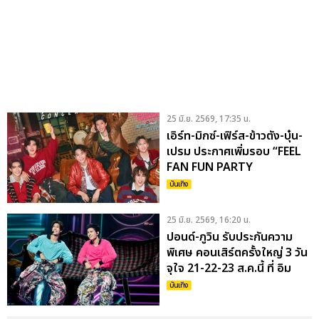
25 มิ.ย. 2569, 17:35 น.
เอิร์ท-มิกซ์-เฟิร์ส-ข้าวตัง-บุ๋น-
เปรม ประกาศเพิ่มรอบ “FEEL
FAN FUN PARTY
CONCERT” 25 - 26 ก.ค. กด
บันเทิง
บัตรอีกครั้ง 28 มิ.ย.นี้
25 มิ.ย. 2569, 16:20 น.
ปอนด์-ภูวิน รับประกันความ
พิเศษ คอนเสิร์ตครั้งใหญ่ 3 วัน
จุใจ 21-22-23 ส.ค.นี้ ที่ อิม
แพ็ค อารีน่า กดบัตร 28 มิ.ย.
บันเทิง