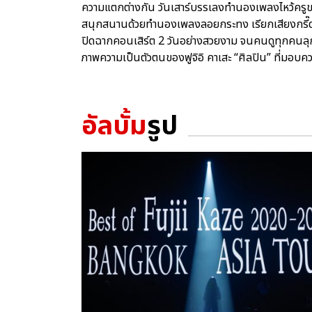
ความแตกต่างกัน วันเสาร์บรรเลงทำนองเพลงไหว้ครูขอ
สนุกสนานด้วยทำนองเพลงลอยกระทง เรียกเสียงกรี๊
ปิดฉากคอนเสิร์ต 2 วันอย่างสวยงาม จนคนดูทุกคนลุก
ภาพความเป็นตัวตนของฟูจิอิ คาเสะ “ศิลปิน” ที่มอบความ
อัลบั้ม
รูป