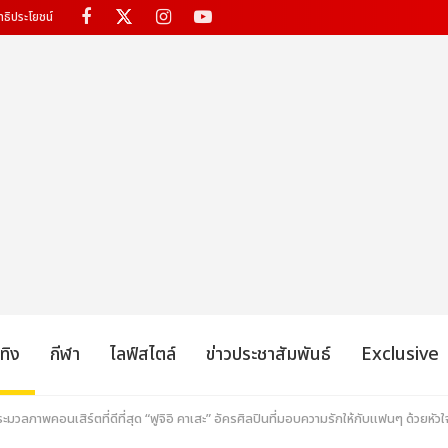
ทธิประโยชน์
เทิง
กีฬา
ไลฟ์สไตล์
ข่าวประชาสัมพันธ์
Exclusive
มวลภาพคอนเสิร์ตที่ดีที่สุด “ฟูจิอิ คาเสะ” อัครศิลปินที่มอบความรักให้กับแฟนๆ ด้วยหัวใจที