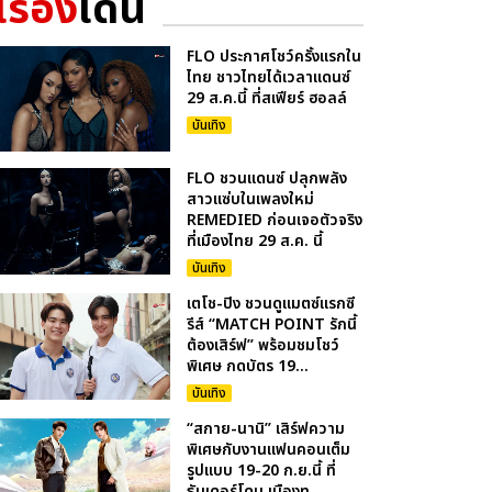
เรื่อง
เด่น
FLO ประกาศโชว์ครั้งแรกใน
ไทย ชาวไทยได้เวลาแดนซ์
29 ส.ค.นี้ ที่สเฟียร์ ฮอลล์
บันเทิง
FLO ชวนแดนซ์ ปลุกพลัง
สาวแซ่บในเพลงใหม่
REMEDIED ก่อนเจอตัวจริง
ที่เมืองไทย 29 ส.ค. นี้
บันเทิง
เตโช-ปิง ชวนดูแมตซ์แรกซี
รีส์ “MATCH POINT รักนี้
ต้องเสิร์ฟ” พร้อมชมโชว์
พิเศษ กดบัตร 19...
บันเทิง
“สกาย-นานิ” เสิร์ฟความ
พิเศษกับงานแฟนคอนเต็ม
รูปแบบ 19-20 ก.ย.นี้ ที่
ธันเดอร์โดม เมืองท...