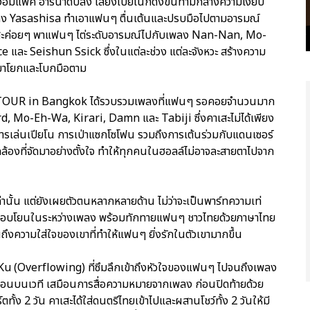
ของอิมแพ็ค อารีน่าดับลง เสียงเปียโนก็ดังขึ้นท่ามกลางความเงียบ
วยเพลง Yasashisa ทำเอาแฟนๆ ตื่นเต้นและปรบมือไปตามอารมณ์
คาเสะค่อยๆ พาแฟนๆ ไต่ระดับอารมณ์ไปกับเพลง Nan-Nan, Mo-
ละ Seishun Ssick ซึ่งในแต่ละช่วง แต่ละจังหวะ สร้างความ
นมาโยกและโบกมือตาม
A TOUR in Bangkok ได้รวบรวมเพลงที่แฟนๆ รอคอยจำนวนมาก
d, Mo-Eh-Wa, Kirari, Damn และ Tabiji ซึ่งคาเสะไม่ได้เพียง
งการเล่นเปียโน การเป่าแซกโซโฟน รวมถึงการเต้นร่วมกับแดนเซอร์
มกล้องที่จัดมาอย่างตั้งใจ ทำให้ทุกคนในฮอลล์ไม่อาจละสายตาไปจาก
่านั้น แต่ยังเผยตัวตนหลากหลายด้าน ไม่ว่าจะเป็นพาร์ทความเท่
ลอบโยนในระหว่างเพลง พร้อมทักทายแฟนๆ ชาวไทยด้วยภาษาไทย
นถึงความใส่ใจของเขาที่ทำให้แฟนๆ ยิ่งรักในตัวเขามากขึ้น
 Ku (Overflowing) ที่ซึมลึกเข้าถึงหัวใจของแฟนๆ ไปจนถึงเพลง
นบนเวที เสมือนการสื่อความหมายจากเพลง ก่อนปิดท้ายด้วย
ง 2 วัน คาเสะได้ใส่ดนตรีไทยเข้าไปและผสานโชว์ทั้ง 2 วันให้มี