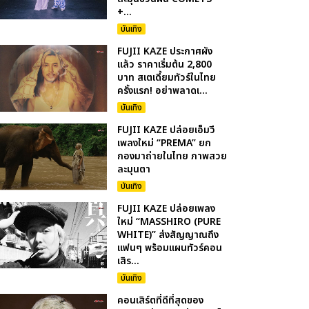
+...
บันเทิง
FUJII KAZE ประกาศผัง
แล้ว ราคาเริ่มต้น 2,800
บาท สเตเดี้ยมทัวร์ในไทย
ครั้งแรก! อย่าพลาดเ...
บันเทิง
FUJII KAZE ปล่อยเอ็มวี
เพลงใหม่ “PREMA” ยก
กองมาถ่ายในไทย ภาพสวย
ละมุนตา
บันเทิง
FUJII KAZE ปล่อยเพลง
ใหม่ “MASSHIRO (PURE
WHITE)” ส่งสัญญาณถึง
แฟนๆ พร้อมแผนทัวร์คอน
เสิร...
บันเทิง
คอนเสิร์ตที่ดีที่สุดของ