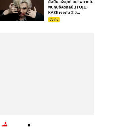
ศิลปินแห่งยุค! อย่าพลาดไป
พบกับอัครศิลปิน FUJII
KAZE เจอกัน 2 วั...
บันเทิง