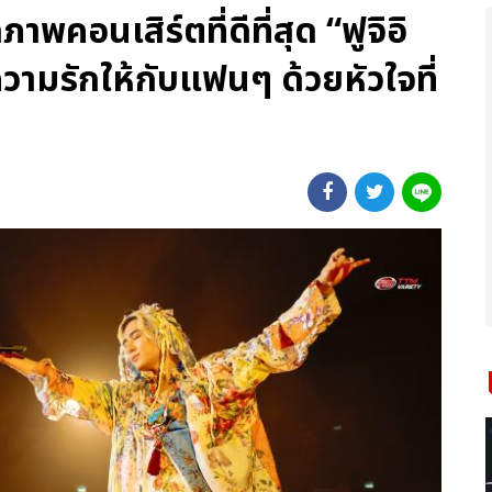
พคอนเสิร์ตที่ดีที่สุด “ฟูจิอิ
วามรักให้กับแฟนๆ ด้วยหัวใจที่