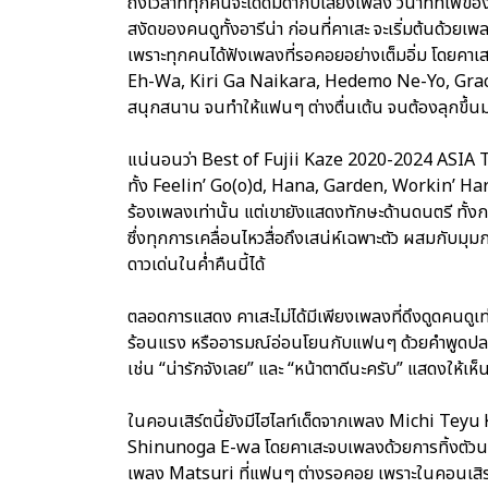
ถึงเวลาที่ทุกคนจะได้ดื่มด่ำกับเสียงเพลง วินาทีที่ไฟ
สงัดของคนดูทั้งอารีน่า ก่อนที่คาเสะ จะเริ่มต้นด้
เพราะทุกคนได้ฟังเพลงที่รอคอยอย่างเต็มอิ่ม โดย
Eh-Wa, Kiri Ga Naikara, Hedemo Ne-Yo, Grace แ
สนุกสนาน จนทำให้แฟนๆ ต่างตื่นเต้น จนต้องลุกขึ้
แน่นอนว่า Best of Fujii Kaze 2020-2024 ASI
ทั้ง Feelin’ Go(o)d, Hana, Garden, Workin’ Har
ร้องเพลงเท่านั้น แต่เขายังแสดงทักษะด้านดนตรี ทั้
ซึ่งทุกการเคลื่อนไหวสื่อถึงเสน่ห์เฉพาะตัว ผสมกับมุ
ดาวเด่นในค่ำคืนนี้ได้
ตลอดการแสดง คาเสะไม่ได้มีเพียงเพลงที่ดึงดูดคนดูเท
ร้อนแรง หรืออารมณ์อ่อนโยนกับแฟนๆ ด้วยคำพูดป
เช่น “น่ารักจังเลย” และ “หน้าตาดีนะครับ” แสดงให้เห็
ในคอนเสิร์ตนี้ยังมีไฮไลท์เด็ดจากเพลง Michi Teyu
Shinunoga E-wa โดยคาเสะจบเพลงด้วยการทิ้งตัวนอ
เพลง Matsuri ที่แฟนๆ ต่างรอคอย เพราะในคอนเสิร์ตทั้