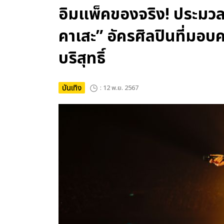
อิมแพ็คของจริง! ประมวลภา
คาเสะ” อัครศิลปินที่มอบค
บริสุทธิ์
บันเทิง
: 12 พ.ย. 2567