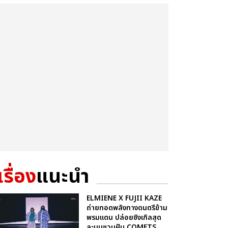
เรื่อง
แนะนำ
ELMIENE X FUJII KAZE
ถ่ายทอดพลังทางดนตรีข้าม
พรมแดน ปล่อยซิงเกิลสุด
ละมุนชวนฝัน COMETS