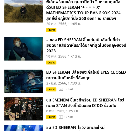
พี่เอ็ดพร้อมแล้ว กุมภาปีหน้า รีบหาคนกุมมือ
ด่วน! ED SHEERAN ‘+ - = ÷ X’
MATHEMATICS TOUR BANGKOK 2024
สุดยิ่งใหญ่เปิดที่นั่ง 360 องศา ณ ราชมังฯ
20 ต.ค. 2566, 11:05 น.
บันเทิง
– ของ ED SHEERAN ขึ้นแท่นเป็นอัลบั้มที่ทำ
ยอดขายสัปดาห์แรกได้มากที่สุดในอังกฤษของปี
2023
10 พ.ค. 2566, 17:13 น.
บันเทิง
ED SHEERAN ปล่อยซิงเกิ้ลใหม่ EYES CLOSED
ทะยานอันดับหนึ่งที่อังกฤษ
27 มี.ค. 2566, 17:39 น.
บันเทิง
: มีคลิป
ชม EMINEM ขึ้นเวทีพร้อม ED SHEERAN โชว์
เพลง STAN ซิงเกิ้ลฮิตของ DIDO ร่วมกัน
8 พ.ย. 2565, 13:57 น.
บันเทิง
: มีคลิป
ชม ED SHEERAN โชว์สดเพลงใหม่