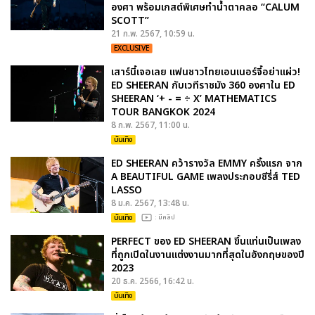
องศา พร้อมเกสต์พิเศษทำน้ำตาคลอ “CALUM
SCOTT”
21 ก.พ. 2567, 10:59 น.
EXCLUSIVE
เสาร์นี้เจอเลย แฟนชาวไทยเอนเนอร์จี้อย่าแผ่ว!
ED SHEERAN กับเวทีราชมัง 360 องศาใน ED
SHEERAN ‘+ - = ÷ X’ MATHEMATICS
TOUR BANGKOK 2024
8 ก.พ. 2567, 11:00 น.
บันเทิง
ED SHEERAN คว้ารางวัล EMMY ครั้งแรก จาก
A BEAUTIFUL GAME เพลงประกอบซีรี่ส์ TED
LASSO
8 ม.ค. 2567, 13:48 น.
บันเทิง
: มีคลิป
PERFECT ของ ED SHEERAN ขึ้นแท่นเป็นเพลง
ที่ถูกเปิดในงานแต่งงานมากที่สุดในอังกฤษของปี
2023
20 ธ.ค. 2566, 16:42 น.
บันเทิง