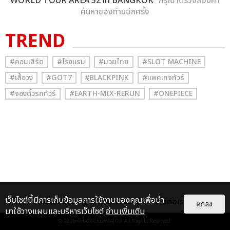
WORLD TOUR AREA 52 in BANGKOK
” กรุณาตรวจสอบคำ
ค้นหาของท่านอีกครั้ง
TREND
#คอนเสิร์ต
#โรงแรม
#มวยไทย
#SLOT MACHINE
#เสื้อวง
#GOT7
#ฺBLACKPINK
#แพคเกจทัวร์
#จองตั๋วรถทัวร์
#EARTH-MIX-RERUN
#ONEPIECE
เว็บไซต์นี้มีการเก็บข้อมูลการใช้งานของคุณเพื่อนำ
เกี่ยวกับเรา
ติดต่อลงโฆษณา
ติดต่อเรา
ตกลง
มาใช้วางแผนและบริหารเว็บไซต์
อ่านเพิ่มเติม
© 2026
THAITICKETMAJOR
All Rights Reserved.