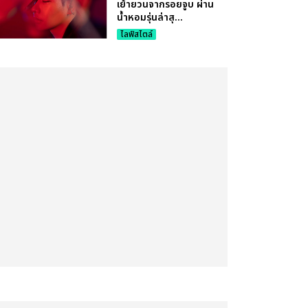
เย้ายวนจากรอยจูบ ผ่าน
น้ำหอมรุ่นล่าสุ...
ไลฟ์สไตล์