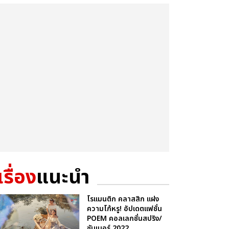
เรื่อง
แนะนำ
โรแมนติก คลาสสิก แฝง
ความโก้หรู! อัปเดตแฟชั่น
POEM คอลเลกชั่นสปริง/
ซัมเมอร์ 2022