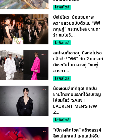
ไลฟ์สไตล์
ปังไม่ไหว! ย้อนชมภาพ
ความสวยฉบับตัวแม่ "พีพี
กฤษฏ์" กระทบไหล่ ซานดา
ร่า ชมโชว์...
ไลฟ์สไตล์
ลุคไหนก็เอาอยู่ ปังต่อไม่รอ
แล้วจ้า! “พีพี” กับ 2 แบรนด์
ดังระดับโลก ควงคู่ “ชมพู่
อารยา...
ไลฟ์สไตล์
น้องเตนล์เท่ที่สุด! ศิลปิน
ชายไทยคนแรกที่ได้รับเชิญ
ให้ชมโชว์ ‘SAINT
LAURENT MEN’S F/W
2...
ไลฟ์สไตล์
“เป๊ก ผลิตโชค” สร้างสรรค์
สิ่งแปลกใหม่ เผยเสน่ห์อัน