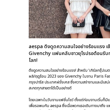
aespa ดึงดูดความสนใจอย่างร้อนแรง เข
Givenchy แฟนคลับชาวยุโรปรอต้อนรับท่
โลก!
ดึงดูดความสนใจอย่างร้อนแรง! สำหรับ ‘เกิร์ลกรุ๊ปเมตาเ
ผลิ/ฤดูร้อน 2023 ของ Givenchy ในงาน Paris Fashi
กรุงปารีส ประเทศฝรั่งเศส ซึ่งความสง่างามและมีเ
สะกดทุกสายตาได้เป็นอย่างดี
โดยเฉพาะในวันงานแฟชั่นโชว์ ตั้งแต่ก่อนงานเริ่ม
เพื่อรอพบกับ aespa ซึ่งเมื่อพวกเธอเดินทางมาถึง แฟน