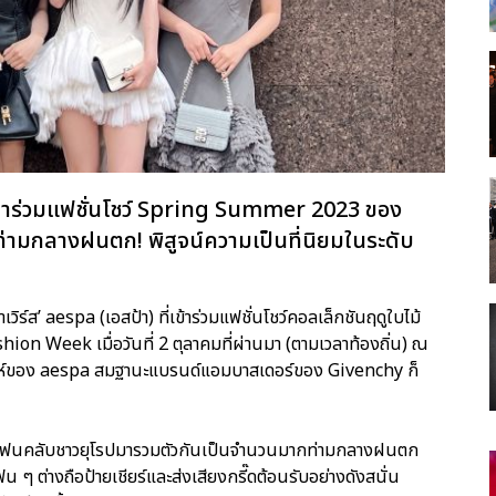
้าร่วมแฟชั่นโชว์ Spring Summer 2023 ของ
ามกลางฝนตก! พิสูจน์ความเป็นที่นิยมในระดับ
วิร์ส’ aespa (เอสป้า) ที่เข้าร่วมแฟชั่นโชว์คอลเล็กชันฤดูใบไม้
on Week เมื่อวันที่ 2 ตุลาคมที่ผ่านมา (ตามเวลาท้องถิ่น) ณ
สน่ห์ของ aespa สมฐานะแบรนด์แอมบาสเดอร์ของ Givenchy ก็
ก็มีแฟนคลับชาวยุโรปมารวมตัวกันเป็นจำนวนมากท่ามกลางฝนตก
 ๆ ต่างถือป้ายเชียร์และส่งเสียงกรี๊ดต้อนรับอย่างดังสนั่น