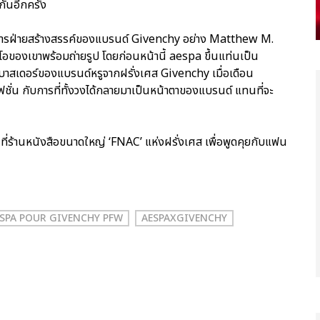
ันอีกครั้ง
นวยการฝ่ายสร้างสรรค์ของแบรนด์ Givenchy อย่าง Matthew M.
ดิโอของเขาพร้อมถ่ายรูป โดยก่อนหน้านี้ aespa ขึ้นแท่นเป็น
มบาสเดอร์ของแบรนด์หรูจากฝรั่งเศส Givenchy เมื่อเดือน
ฟชั่น กับการที่ทั้งวงได้กลายมาเป็นหน้าตาของแบรนด์ แทนที่จะ
ี่ร้านหนังสือขนาดใหญ่ ‘FNAC’ แห่งฝรั่งเศส เพื่อพูดคุยกับแฟน
SPA POUR GIVENCHY PFW
AESPAXGIVENCHY