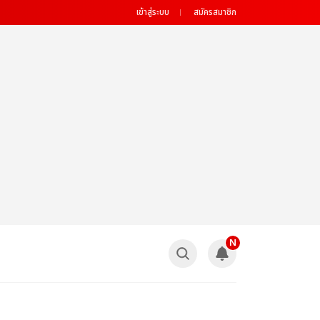
เข้าสู่ระบบ
สมัครสมาชิก
N