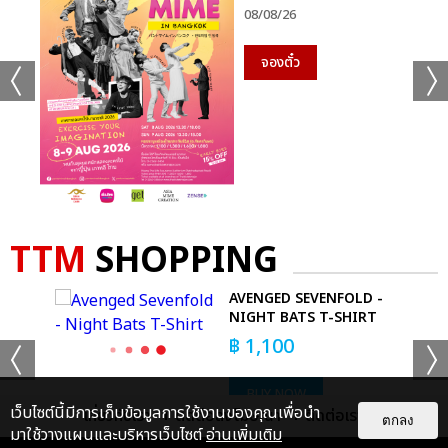
08/08/26
จองตั๋ว
ฌอน-ชวนล ไคสิริ แนะนำเคล็ดลับการเลือกชุดสำหรับว่าที่เจ้าบ่าว และ
เจ้าสาวว่า “อันดับแรกต้องเลือกชุดที่เป็นตัวเอง ใส่แล้วมั่นใจ ต้องลอง
TTM
SHOPPING
ใส่แล้วถ่ายรูปดูว่าเรามั่นใจไหมถ้าต้องใส่ชุดนี้ในวันสำคัญ สำหรับเจ้า
สาวที่จะเลือกใส่ชุดแบบเรดี้ทูแวร์ (Ready-to-Wear) หากไม่ได้เป็นคน
-
AVENGED SEVENFOLD -
หวานมาก ในช่วงพิธีเช้าก็สามารถใส่เสื้อเชิ้ตกับกระโปรงบานทรงเอ
RT
NIGHT BATS T-SHIRT
(A-Line)
฿
1,100
ส่วนช่วงรับประทานอาหารที่ต้องถ่ายรูปกับแขกอาจจะเปลี่ยนท่อนล่าง
BUY NOW
เป็นกระโปรงยาวหางปลาก็ได้ เพื่อให้ยืนถ่ายรูปแล้วดูสง่าขึ้น หรือใส่
เว็บไซต์นี้มีการเก็บข้อมูลการใช้งานของคุณเพื่อนำ
เกี่ยวกับเรา
ติดต่อลงโฆษณา
ติดต่อเรา
ตกลง
เป็นเดรสสั้นก็ได้ เจ้าสาวบางคนอยากใส่สูทก็มี ถ้าใส่แล้วเขามั่นใจขึ้น
มาใช้วางแผนและบริหารเว็บไซต์
อ่านเพิ่มเติม