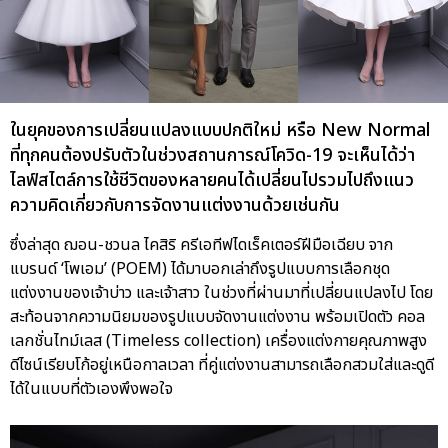
ในยุคของการเปลี่ยนแปลงแบบปกติใหม่ หรือ New Normal
ที่ทุกคนต้องปรับตัวในช่วงสถานการณ์โควิด-19 จะเห็นได้ว่า
ไลฟ์สไตล์การใช้ชีวิตของหลายคนได้เปลี่ยนไปรวมไปถึงแนว
ความคิดเกี่ยวกับการจัดงานแต่งงานด้วยเช่นกัน
ซึ่งล่าสุด ฌอน-ชวนล ไคสิริ ครีเอทีฟไดเร็คเตอร์ฝีมือเฉียบ จาก
แบรนด์ ‘โพเอม’ (POEM) ได้มาบอกเล่าถึงรูปแบบการเลือกชุด
แต่งงานของเจ้าบ่าว และเจ้าสาว ในช่วงที่ผ่านมาที่เปลี่ยนแปลงไป โดย
สะท้อนจากความนิยมของรูปแบบจัดงานแต่งงาน พร้อมเปิดตัว คอล
เลกชั่นไทม์เลส (Timeless collection) เครื่องแต่งกายคุณภาพสูง
ดีไซน์เรียบโก้อยู่เหนือกาลเวลา ที่คู่แต่งงานสามารถเลือกสวมใส่และดูดี
ได้ในแบบที่ตัวเองพึงพอใจ