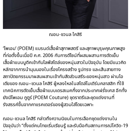
ฌอน-ชวนล ไคสิริ
‘โพเอม’ (POEM) แบรนด์เสื้อผ้าสุภาพสตรี และสุภาพบุรุษคุณภาพสูง
ที่ก่อตั้งขึ้นเมื่อปี ค.ศ. 2006 กับการดีไซน์ที่ผสมผสานการตัดเย็บ
เสื้อผ้าแบบบูติคเข้ากับไลฟ์สไตล์ของหนุ่มสาวในปัจจุบัน โดยมีแนวคิด
หลักจากการนำมุมมองในเรื่องโครงสร้าง รูปทรง และเส้นสายทาง
สถาปัตยกรรมมาผสมผสานเข้ากับสัดส่วนสรีระของหนุ่มสาว ผ่านไอ
เดียของ ฌอน–ชวนล ไคสิริ ผู้หลงใหลในสไตล์โมเดิร์นคลาสสิก ที่ใช้
เทคนิคการตัดเย็บเสื้อผ้าแบบเดรสเมคกิ้งจากประเทศฝรั่งเศส อีกทั้ง
ยังมีโพเอม กูตูร์ (POEM Couture) ชุดราตรีและชุดแต่งงานที่
รังสรรค์ขึ้นจากคาแรคเตอร์ของผู้สวมใส่โดยเฉพาะ
ฌอน-ชวนล ไคสิริ กล่าวถึงความนิยมในการเลือกชุดแต่งงานใน
ปัจจุบันว่า “ตั้งแต่คนไทยเริ่มเรียนรู้ และรับมือกับสถานการณ์โควิด-19