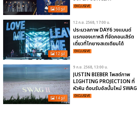
ปรากฏการณ์คู่กัน มันคูณสอง
EXCLUSIVE
50 รูป
คอนเสิร์ตยุค 90’S แห่งปี
12 ก.ย. 2568, 17:00 น.
ประมวลภาพ DAY6 วงแบนด์
แรกของเกาหลี ที่จัดคอนเสิร์ต
เดี่ยวที่โกยางสเตเดียมได้
เตรียมมาไทย 27 ก.ย.นี้ ที่อิม
EXCLUSIVE
12 รูป
แพ็ค อารีน่า
9 ก.ย. 2568, 13:00 น.
JUSTIN BIEBER โพสต์ภาพ
LIGHTING PROJECTION ที่
หัวหิน ต้อนรับอัลบั้มใหม่ SWAG
II
EXCLUSIVE
14 รูป