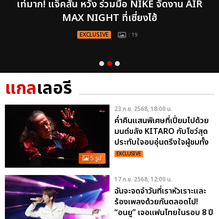
เท่มาก! แจ็คสัน หวัง ร่วมมือ NIKE จัดงาน AIR
MAX NIGHT ที่เซี่ยงไฮ้
EXCLUSIVE
: 19
แกล
เลอรี
23 ก.ย. 2568, 18:00 น.
ค่ำคืนแสนพิเศษที่เปี่ยมไปด้วย
มนต์ขลัง KITARO กับโชว์สุด
ประทับใจอบอุ่นตรึงใจผู้ชมทั้ง
ฮอลล์
EXCLUSIVE
5 รูป
17 ก.ย. 2568, 12:00 น.
ฉันจะจดจำวันที่เราหัวเราะและ
ร้องเพลงด้วยกันตลอดไป!
“อนยู” เจอแฟนไทยในรอบ 8 ปี