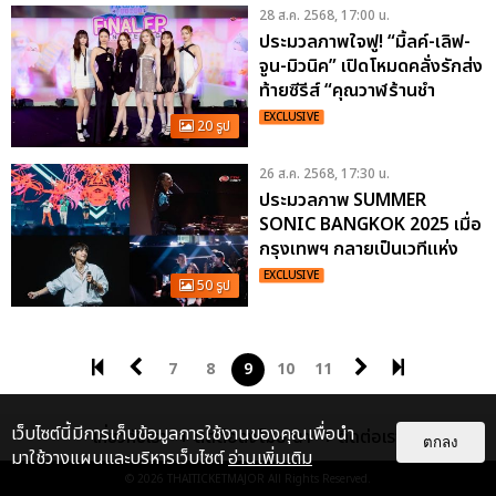
28 ส.ค. 2568, 17:00 น.
ประมวลภาพใจฟู! “มิ้ลค์-เลิฟ-
จูน-มิวนิค” เปิดโหมดคลั่งรักส่ง
ท้ายซีรีส์ “คุณวาฬร้านชำ
WHALE STORE XOXO”
EXCLUSIVE
20 รูป
26 ส.ค. 2568, 17:30 น.
ประมวลภาพ SUMMER
SONIC BANGKOK 2025 เมื่อ
กรุงเทพฯ กลายเป็นเวทีแห่ง
พลังดนตรีระดับโลก
EXCLUSIVE
50 รูป
7
8
9
10
11
เว็บไซต์นี้มีการเก็บข้อมูลการใช้งานของคุณเพื่อนำ
เกี่ยวกับเรา
ติดต่อลงโฆษณา
ติดต่อเรา
ตกลง
มาใช้วางแผนและบริหารเว็บไซต์
อ่านเพิ่มเติม
© 2026
THAITICKETMAJOR
All Rights Reserved.