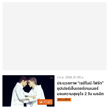
2 ก.ย. 2568, 01:00 น.
ประมวลภาพ “เจมีไนน์-โฟร์ท”
ซุปเปอร์เอ็นเตอร์เทนเนอร์
มอบความสุขจุใจ 2 วัน เนรมิต
อิมแพ็คให้กลายเป็นโลกแห่ง
EXCLUSIVE
30 รูป
อนาคตเสมือนจริง AI