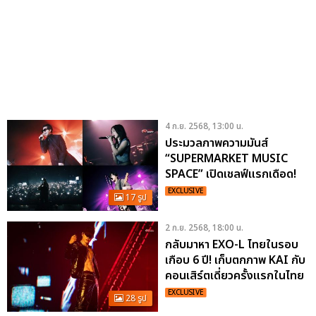
4 ก.ย. 2568, 13:00 น.
ประมวลภาพความมันส์
“SUPERMARKET MUSIC
SPACE” เปิดเชลฟ์แรกเดือด!
ขนทัพเพลงฮิตจัดเต็ม
EXCLUSIVE
17 รูป
2 ก.ย. 2568, 18:00 น.
กลับมาหา EXO-L ไทยในรอบ
เกือบ 6 ปี! เก็บตกภาพ KAI กับ
คอนเสิร์ตเดี่ยวครั้งแรกในไทย
2025 KAI SOLO CONCERT
EXCLUSIVE
28 รูป
TOUR
IN BANGKOK