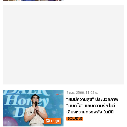
CHICKEN”
7 ก.พ. 2566, 11:05 น.
“ผมมีความสุข” ประมวลภาพ
“แบคโฮ” หอบความรักโชว์
เสียงหวานทรงพลัง ในมินิ
คอนเสิร์ตที่ไทย
EXCLUSIVE
13 รูป