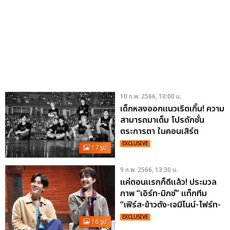
10 ก.พ. 2566, 10:00 น.
เด็กหลงออกแนวเริดเกิ๊น! ความ
สามารถมาเต็ม โปรดักชั่น
ตระการตา ในคอนเสิร์ต
STRAY KIDS 2ND WORLD
EXCLUSIVE
17 รูป
TOUR ‘MANIAC’
9 ก.พ. 2566, 13:30 น.
แค่ตอนแรกก็ดีแล้ว! ประมวล
ภาพ “เอิร์ท-มิกซ์” แท็กทีม
“เฟิร์ส-ข้าวตัง-เจมีไนน์-โฟร์ท-
มาร์ค-วิว” ในงาน “OPENING
EXCLUSIVE
16 รูป
NIGHT MOONLIGHT