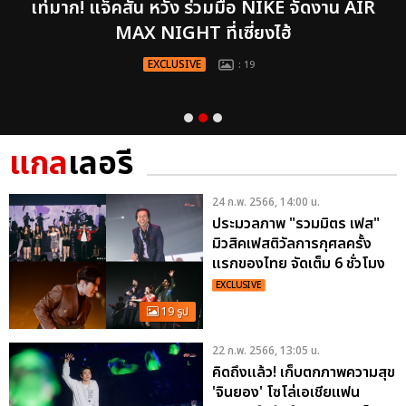
เท่มาก! แจ็คสัน หวัง ร่วมมือ NIKE จัดงาน AIR
MAX NIGHT ที่เซี่ยงไฮ้
EXCLUSIVE
: 19
แกล
เลอรี
24 ก.พ. 2566, 14:00 น.
ประมวลภาพ "รวมมิตร เฟส"
มิวสิคเฟสติวัลการกุศลครั้ง
แรกของไทย จัดเต็ม 6 ชั่วโมง
EXCLUSIVE
19 รูป
22 ก.พ. 2566, 13:05 น.
คิดถึงแล้ว! เก็บตกภาพความสุข
'จินยอง' โซโล่เอเชียแฟน