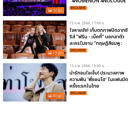
“4NOMENON 4NOLOGUE
VISION 2023” ปีนี้
EXCLUSIVE
32 รูป
4NOLOGUE จะทำอะไรบ้าง
15 ก.พ. 2566, 17:00 น.
ใจหายจัง! เก็บตกภาพปิดฉากซี
รีส์ "ฟรีน - เบ็คกี้" บอกลาตัว
ละครในงาน “ทฤษฎีสีชมพู :
THE DEBUTANTE”
EXCLUSIVE
13 รูป
15 ก.พ. 2566, 15:00 น.
น่ารักจนใจเจ็บ! ประมวลภาพ
ความฟิน 'พี่ซอนโฮ' ในแฟนมีต
ครั้งแรกในไทย
EXCLUSIVE
80 รูป