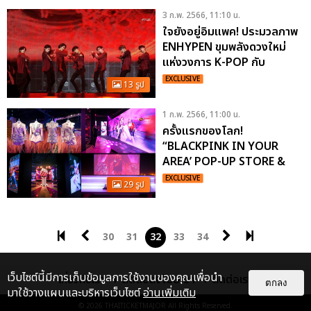
3 ก.พ. 2566, 11:10 น.
ใจยังอยู่อิมแพค! ประมวลภาพ
ENHYPEN ขุมพลังดวงใหม่
แห่งวงการ K-POP กับ
คอนเสิร์ตเวิลด์ทัวร์
EXCLUSIVE
13 รูป
‘MANIFESTO
1 ก.พ. 2566, 11:00 น.
ครั้งแรกของโลก!
“BLACKPINK IN YOUR
AREA’ POP-UP STORE &
EXHIBITION” นิทรรศการจัด
EXCLUSIVE
29 รูป
แสดงของหาชมยากของ
BLACKPINK
30
31
32
33
34
เว็บไซต์นี้มีการเก็บข้อมูลการใช้งานของคุณเพื่อนำ
เกี่ยวกับเรา
ติดต่อลงโฆษณา
ติดต่อเรา
ตกลง
มาใช้วางแผนและบริหารเว็บไซต์
อ่านเพิ่มเติม
© 2026
THAITICKETMAJOR
All Rights Reserved.