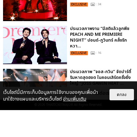
EXCLUSIVE
: 34
ประมวลภาพงาน “มีสติแล้วลูกพีช
PEACH AND ME PREMIERE
NIGHT” ปอนด์-ภูวินทร์ คลั่งรัก
หวา...
EXCLUSIVE
: 16
ประมวลภาพ “จอส-กวิน” จัดปาร์ตี้
ริมหาดสุดฮอต ในคอนเสิร์ตครั้งยิ่ง
ใหญ่ “JOSS GAWIN HEAT ...
EXCLUSIVE
: 34
เว็บไซต์นี้มีการเก็บข้อมูลการใช้งานของคุณเพื่อนำ
เกี่ยวกับเรา
ติดต่อลงโฆษณา
ติดต่อเรา
ตกลง
มาใช้วางแผนและบริหารเว็บไซต์
อ่านเพิ่มเติม
© 2026
THAITICKETMAJOR
All Rights Reserved.