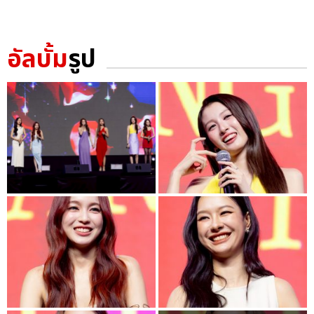
อัลบั้ม
รูป