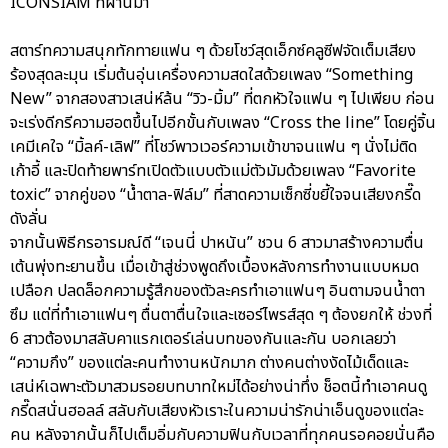
ICONSIAM ที่ผ่านมา
สตาร์ทความสนุกทักทายแฟน ๆ ด้วยโชว์สุดเอ็กซ์คลูซีฟจัดเต็มเสียง
ร้องสุดละมุน เริ่มต้นอุ่นเครื่องความสดใสด้วยเพลง “Something
New” จากสองสาวเสน่ห์ล้น “วิว-มิ้ม” ที่ตกหัวใจแฟน ๆ ไปเพียบ ก่อน
จะเร่งดีกรีความฮอตขึ้นไปอีกขั้นกับเพลง “Cross the line” โดยคู่จิ้น
เคมีเคใจ “มิ้ลค์-เลิฟ” ที่โชว์พาวเวอร์ความเข้าขาจนแฟน ๆ นั่งไม่ติด
เก้าอี้ และปิดท้ายพาร์ทเปิดตัวแบบตัวแม่ตัวมัมด้วยเพลง “Favorite
toxic” จากคู่ของ “น้ำตาล-ฟิล์ม” ที่สาดความเซ็กซี่ขยี้ใจจนเสียงกรี๊ด
ดังลั่น
จากนั้นพิธีกรอารมณ์ดี “เจนนี่ ปาหนัน” ชวน 6 สาวมาสร้างความตื่น
เต้นพุ่งทะยานขึ้น เมื่อเข้าสู่ช่วงพูดถึงเบื้องหลังการทำงานแบบหมด
เปลือก ปลดล็อกความรู้สึกของตัวละครทำเอาแฟนๆ อินตามจนน้ำตา
ซึม แต่ที่ทำเอาแฟนๆ ตื่นตาตื่นใจและเซอร์ไพรส์สุด ๆ ต้องยกให้ ช่วงที่
6 สาวต้องมาสลับคาแรกเตอร์เล่นบทของกันและกัน บอกเลยว่า
“ความกึง” ของแต่ละคนทำงานหนักมาก ต่างคนต่างงัดไม้เด็ดและ
เสน่ห์เฉพาะตัวมาสวมรอยบทบาทใหม่ได้อย่างน่าทึ่ง ช็อตนี้ทำเอาคนดู
กรี๊ดสนั่นฮอลล์ สลับกับเสียงหัวเราะในความน่ารักน่าเอ็นดูของแต่ละ
คน หลังจากนั้นก็ไปเต็มอิ่มกับความฟินกับเวลาที่ทุกคนรอคอยนั่นคือ