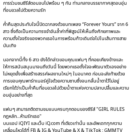
การร่วมชมซีรีส์ตอนจบไปพร้อม ๆ กัน ท่ามกลางบรรยากาศสุดอบอุ่น
ที่อบอวลไปด้วยความรัก
ค่ำคืนสุดประทับใจนี้ปิดฉากลงด้วยบทเพลง “Forever Yours” จาก 6
สาว ซึ่งถือเป็นความทรงจำอันล้ำค่าที่พิสูจน์ให้เห็นถึงศักยภาพและ
ความตั้งใจจริงของพวกเธอในการพร้อมก้าวเดินต่อไปในเส้นทางสาย
บันเทิง
นอกจากนี้ทั้ง 6 สาว ยังได้กล่าวขอบคุณแฟนๆ ที่คอยเคียงข้างและ
ให้การสนับสนุนมาจนถึงวันนี้ โดยพวกเธอตั้งใจจะพัฒนาตัวเองอย่าง
ไม่หยุดยั้งเพื่อสร้างสรรค์ผลงานใหม่ๆ ในอนาคต ก่อนจะส่งท้ายด้วย
การขอบคุณพาร์ทเนอร์คู่ใจด้วยความซาบซึ้งจนกลั้นน้ำตาไว้ไม่อยู่
เรียกได้ว่าเป็นค่ำคืนที่อบอวลไปด้วยน้ำตาแห่งความปลาบปลื้มและความ
อบอุ่นอย่างที่สุด
แฟนๆ สามารถติดตามชมแบบครบทุกตอนของซีรีส์ "GIRL RULES
กฎหลัก…ห้ามรักเธอ"
บนแอป iQIYI และเว็บ iQ.com ที่เดียวเท่านั้น และอัพเดททุกความ
เคลื่อนไหวได้ที่ FB & IG & YouTube & X & TikTok : GMMTV