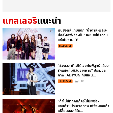
แกลเลอรี
แนะนำ
ฟินฮอลล์แทบแตก "น้ำตาล-ฟิล์ม-
มิ้ลค์-เลิฟ-วิว-มิ้ม" เผยเสน่ห์ความ
แซ่บในงาน “G...
EXCLUSIVE
“ช่วงเวลาที่ไม่ได้เจอกันพิสูจน์แล้วว่า
รักแท้จะไม่มีวันจางหาย” ประมวล
ภาพ JAEHYUN กับแฟน...
EXCLUSIVE
: 10
"ถ้าไม่มีทุกคนก็คงไม่มีเพิร์ธ-
แซนต้า" ประมวลภาพ เพิร์ธ-แซนต้า
เปลี่ยนฮอลล์ให...