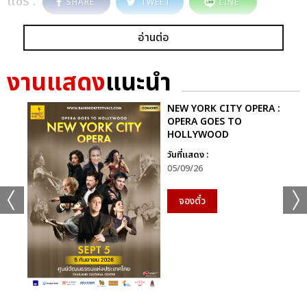
แชร์ :
SHARE
TWEET
LINE
อ่านต่อ
งานแสดง
แนะนำ
NEW YORK CITY OPERA :
OPERA GOES TO
HOLLYWOOD
วันที่แสดง :
05/09/26
จองตั๋ว