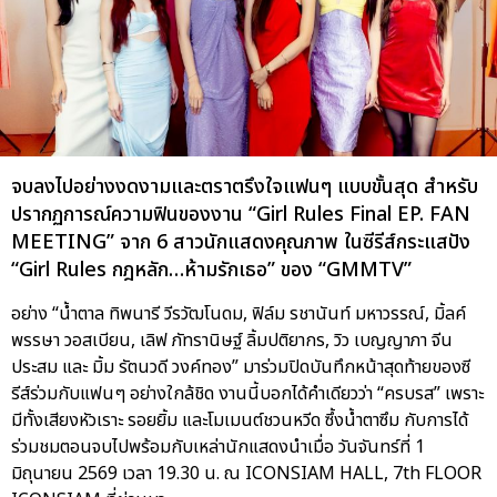
จบลงไปอย่างงดงามและตราตรึงใจแฟนๆ แบบขั้นสุด สำหรับ
ปรากฏการณ์ความฟินของงาน “Girl Rules Final EP. FAN
MEETING” จาก 6 สาวนักแสดงคุณภาพ ในซีรีส์กระแสปัง
“Girl Rules กฎหลัก…ห้ามรักเธอ” ของ “GMMTV”
อย่าง “น้ำตาล ทิพนารี วีรวัฒโนดม, ฟิล์ม รชานันท์ มหาวรรณ์, มิ้ลค์
พรรษา วอสเบียน, เลิฟ ภัทรานิษฐ์ ลิ้มปติยากร, วิว เบญญาภา จีน
ประสม และ มิ้ม รัตนวดี วงค์ทอง” มาร่วมปิดบันทึกหน้าสุดท้ายของซี
รีส์ร่วมกับแฟนๆ อย่างใกล้ชิด งานนี้บอกได้คำเดียวว่า “ครบรส” เพราะ
มีทั้งเสียงหัวเราะ รอยยิ้ม และโมเมนต์ชวนหวีด ซึ้งน้ำตาซึม กับการได้
ร่วมชมตอนจบไปพร้อมกับเหล่านักแสดงนำเมื่อ วันจันทร์ที่ 1
มิถุนายน 2569 เวลา 19.30 น. ณ ICONSIAM HALL, 7th FLOOR