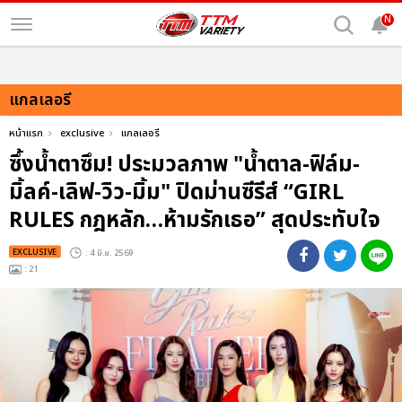
N
แกลเลอรี
หน้าแรก
exclusive
แกลเลอรี
ซึ้งน้ำตาซึม! ประมวลภาพ "น้ำตาล-ฟิล์ม-
มิ้ลค์-เลิฟ-วิว-มิ้ม" ปิดม่านซีรีส์ “GIRL
RULES กฎหลัก…ห้ามรักเธอ” สุดประทับใจ
EXCLUSIVE
: 4 มิ.ย. 2569
: 21