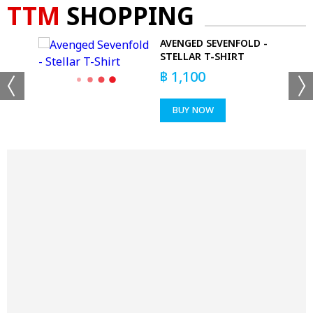
TTM
SHOPPING
 T-
AVENGED SEVENFOLD -
STELLAR T-SHIRT
฿
1,100
BUY NOW