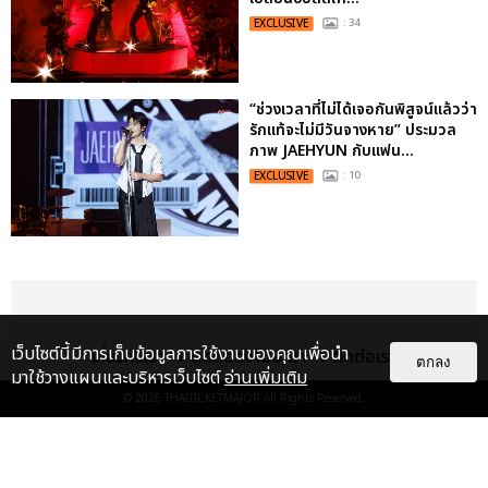
EXCLUSIVE
: 34
“ช่วงเวลาที่ไม่ได้เจอกันพิสูจน์แล้วว่า
รักแท้จะไม่มีวันจางหาย” ประมวล
ภาพ JAEHYUN กับแฟน...
EXCLUSIVE
: 10
เว็บไซต์นี้มีการเก็บข้อมูลการใช้งานของคุณเพื่อนำ
เกี่ยวกับเรา
ติดต่อลงโฆษณา
ติดต่อเรา
ตกลง
มาใช้วางแผนและบริหารเว็บไซต์
อ่านเพิ่มเติม
© 2026
THAITICKETMAJOR
All Rights Reserved.