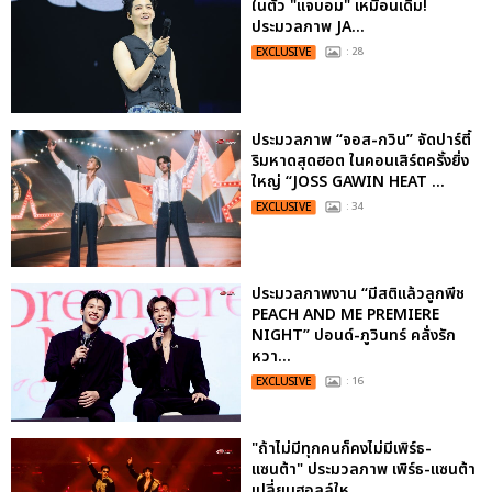
ในตัว "แจบอม" เหมือนเดิม!
ประมวลภาพ JA...
EXCLUSIVE
: 28
ประมวลภาพ “จอส-กวิน” จัดปาร์ตี้
ริมหาดสุดฮอต ในคอนเสิร์ตครั้งยิ่ง
ใหญ่ “JOSS GAWIN HEAT ...
EXCLUSIVE
: 34
ประมวลภาพงาน “มีสติแล้วลูกพีช
PEACH AND ME PREMIERE
NIGHT” ปอนด์-ภูวินทร์ คลั่งรัก
หวา...
EXCLUSIVE
: 16
"ถ้าไม่มีทุกคนก็คงไม่มีเพิร์ธ-
แซนต้า" ประมวลภาพ เพิร์ธ-แซนต้า
เปลี่ยนฮอลล์ให...