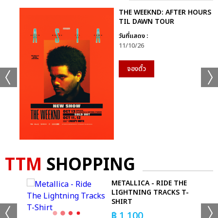
THE WEEKND: AFTER HOURS
TIL DAWN TOUR
วันที่แสดง :
11/10/26
จองตั๋ว
TTM
SHOPPING
OUR
METALLICA - RIDE THE
LIGHTNING TRACKS T-
SHIRT
฿
1,100