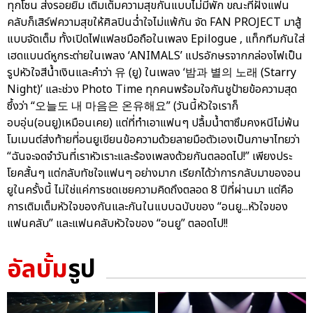
ทุกโซน ส่งรอยยิ้ม เติมเต็มความสุขกันแบบไม่มีพัก ขณะที่ฝั่งแฟน
คลับก็เสิร์ฟความสุขให้ศิลปินฉ่ำใจไม่แพ้กัน จัด FAN PROJECT มาสู้
แบบจัดเต็ม ทั้งเปิดไฟแฟลชมือถือในเพลง Epilogue , แท็กทีมกันใส่
เฮดแบนด์หูกระต่ายในเพลง ‘ANIMALS’ แปรอักษรจากกล่องไฟเป็น
รูปหัวใจสีน้ำเงินและคำว่า 유 (ยู) ในเพลง ‘밤과 별의 노래 (Starry
Night)’ และช่วง Photo Time ทุกคนพร้อมใจกันชูป้ายข้อความสุด
ซึ้งว่า “오늘도 내 마음은 온유해요” (วันนี้หัวใจเราก็
อบอุ่น(อนยู)เหมือนเคย) แต่ที่ทำเอาแฟนๆ ปลื้มน้ำตาซึมคงหนีไม่พ้น
โมเมนต์ส่งท้ายที่อนยูเขียนข้อความด้วยลายมือตัวเองเป็นภาษาไทยว่า
“ฉันจะจดจำวันที่เราหัวเราะและร้องเพลงด้วยกันตลอดไป!” เพียงประ
โยคสั้นๆ แต่กลับทัชใจแฟนๆ อย่างมาก เรียกได้ว่าการกลับมาของอน
ยูในครั้งนี้ ไม่ใช่แค่การชดเชยความคิดถึงตลอด 8 ปีที่ผ่านมา แต่คือ
การเติมเต็มหัวใจของกันและกันในแบบฉบับของ “อนยู...หัวใจของ
แฟนคลับ” และแฟนคลับหัวใจของ “อนยู” ตลอดไป!!
อัลบั้ม
รูป