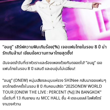
“อนยู” เสิร์ฟความฟินเกินร้อย(%) เจอแฟนไทยในรอบ 8 ปี น่า
รักเกินล้าน! เขียนข้อความภาษาไทยสุดซึ้ง!
ฉันจะจดจำวันที่เราหัวเราะและร้องเพลงด้วยกันตลอดไป! “อนยู” เจอ
แฟนไทยในรอบ 8 ปี แสนดี และอบอุ่นไม่เปลี่ยน!
“อนยู” (ONEW) หนุ่มเสียงละมุนแห่งวง SHINee กลับมาเจอแฟนๆ
ชาวไทยอีกครั้งในรอบ 8 ปี กับคอนเสิร์ต “2025ONEW WORLD
TOUR [ONEW THE LIVE : PERCENT (%)] IN BANGKOK”
เมื่อวันที่ 13 กันยายน ณ MCC HALL ชั้น 4 เดอะมอลล์ ไลฟ์สโตร์
งามวงศ์วาน