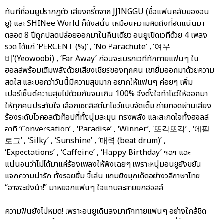
ทันทีที่อนยูปรากฏตัว เสียงกรี๊ดจาก JJINGGU (ชื่อแฟนคลับของอน
ยู) และ SHINee World ก็ดังสนั่น เหมือนความคิดถึงที่อัดแน่นมา
ตลอด 8 ปีถูกปลดปล่อยออกมาในคืนเดียว อนยูเปิดเวทีด้วย 4 เพลง
รวด ได้แก่ ‘PERCENT (%)’ , ‘No Parachute’ , ‘여우
비’(Yeowoobi) , ‘Far Away’ ก่อนจะเบรกเวทีทักทายแฟนๆ ใน
ฮอลล์พร้อมเติมพลังด้วยเสียงเชียร์ของทุกคน เขายิ้มออกมาด้วยความ
สดใส และบอกว่าวันนี้มีความสุขมาก อยากให้แฟนๆ ค่อยๆ เพิ่ม
เปอร์เซ็นต์ความสุขไปด้วยกันจนเกิน 100% จึงตั้งใจทำโชว์ให้ออกมา
ให้ทุกคนประทับใจ เลือกเซตลิสต์มาโชว์แบบจัดเต็ม ถ่ายทอดผ่านเสียง
ร้องระดับโวคอลตัวท็อปที่ทั้งนุ่มละมุน ทรงพลัง และสะกดใจทั้งฮอลล์
อาทิ ‘Conversation’ , ‘Paradise’ , ‘Winner’, ‘또각또각’ , ‘에필
로그’ , ‘Silky’ , ‘Sunshine’ , ‘매력 (beat drum)’ ,
‘Expectations’ , ‘Caffeine’ , ‘Happy Birthday’ ฯลฯ และ
แน่นอนว่าไม่ได้มาแค่ร้องเพลงให้ฟังเฉยๆ เพราะหนุ่มอนยูยังขยัน
แจกความน่ารัก ทั้งรอยยิ้ม ขี้เล่น แถมยิงมุกเด็ดอย่างวลีภาษาไทย
“อาจจะยังน้า!” มาหยอกแฟนๆ ใจแทบละลายยกฮอลล์
ความฟินยังไม่หมด! เพราะอนยูเดินลงมาทักทายแฟนๆ อย่างใกล้ชิด