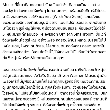
Music ที่ขึ้นเวทีสาดความน่ารักพร้อมนำซิงเกิลของตัวเอง อย่าง
Lucky in Love มาให้แฟนๆ โยกตามเบาๆ พร้อมหยิบกีตาร์ตัวโปรด
มาร้องเล่นเพลง ขอให้หายจากใจ (Wish You Gone) แถมยังขน
ขบวนเพลงฮิตของศิลปินรุ่นพี่ อย่าง ไม่น่าไปรักเธอเลย, หากฉันตาย
มาโชว์รัวๆ ชุดใหญ่ให้แฟนๆ ร้องตามกันลั่นฮอลล์ ก่อนจะส่งไม้ต่อให้
5 หนุ่มมาดเท่ศิลปินวง Television Off จาก Smallroom ขึ้นเวที
จัดเพลงโดนใจชุดใหญ่ อย่างเพลง คิดยาว, ฟ้าประหลาด, เปลี่ยนไปไม่
เหมือนเดิม, ให้เราเดินช้าลง, Mantis, ฉันคิดถึงคุณ ก่อนจะลาเวทีไป
ด้วยเพลงฮิตอย่าง “ขอแค่ครั้งนี้”,”ให้เธอหายไป” เรียกได้ว่าสาวกของ
ทั้ง 5 หนุ่มฟินร้อง&โยกตามกันแบบสุดๆ
เบรกอารมณ์กันสักพักก็เพิ่มอารมณ์ความเดือด มาถึงคิวของ 5 หนุ่ม
ขวัญใจวัยรุ่นมาแรง AYLA’s (ไอย์ลาส์) จาก Warner Music ผู้ผลิต
เพลงเศร้าไม่มูฟออนกับแท็กไลน์ที่ทุกคนรู้จักอย่าง เพียงแค่ถามเธอ
ดู, เอาความเสียใจมาไว้ที่ฉัน, ทุกครั้งที่หลับตา, วิ่งหนีออกไปด้วยความ
ไวสองมัค, “เปลี่ยนไปแต่เหมือนเดิม” , จากตรงนี้ที่(เคย)สวยงาม บอก
เลยงานนี้สาวกของทั้ง 5 หนุ่มร้องตามกันเสียงดังลั่นฮอลล์ จากนั้นก็
ไม่ปล่อยให้แฟนๆ รอนาน ก็ถึงเวลาที่แฟนๆ กรี๊ดต้อนรับวงอัลเท