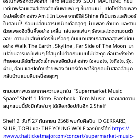
อร์เนทีฟร็อกตัวพ่อจาก Tero Music วง SLOT MACHINE ที่ขึ้น
เวทีมาพร้อมแสงสีเสียงจัดเต็มพาแฟนๆ ขึ้นยานแม่ เปิดโชว์ด้วยเพลง
ใหม่คลั่งรัก อย่าง Am I In Love จากซีรีส์ Shine ที่เป็นกระแสฟีเวอร์
ในตอนนี้! ก่อนเปลี่ยนอารมณ์มาเดือดสุดๆ ในเพลง กำเนิด และตาม
ด้วยเพลงฮิตขึ้นหิ้งอย่าง เคลิ้ม เล่นเอาแฟนๆ ร้องและโดดตามจนตัว
ลอย ความมันส์เพิ่มดีกรีขึ้นเรื่อยๆ กับขบวนซิงเกิลสากลสุดพรีเมียม
อย่าง Walk The Earth , Skyline , Far Side of The Moon มา
เปลี่ยนอารมณ์แฟนๆ ได้สนุกไปด้วยกันแบบไม่มีสะดุด ก่อนจะถึงช่วง
ท้ายคอนเสิร์ตที่วงจัดเซ็ทเพลงฮิตมันส์ อย่าง ใจหนอใจ, ใจถึงใจ, รุ้ง,
ผ่าน, ย้อน และปิดท้ายด้วยเพลง จันทร์เจ้า พาให้ทุกคนในฮอลล์สนุก
กลับบ้านแบบลืมเหนื่อยสุดๆ
ตามชมภาพบรรยากาศความสนุกใน “Supermarket Music
Space” Shelf 1 ได้ทาง Facebook : Tero Music บอกเลยความ
สนุกแบบนี้ยังมีให้แฟนๆ ได้เลือกช้อปกันอีก 2 Shelf
Shelf 2 วันที่ 27 กันยายน 2568 พบกับศิลปิน D GERRARD,
SLUR, TOFU และ THE YOUNG WOLF จองบัตรได้ที่
https://
กwww.thaiticketmajor.com/concert/supermarket-music-