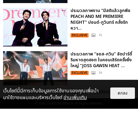
ประมวลภาพงาน “มีสติแล้วลูกพีช
PEACH AND ME PREMIERE
NIGHT” ปอนด์-ภูวินทร์ คลั่งรัก
หวา...
EXCLUSIVE
: 16
ประมวลภาพ “จอส-กวิน” จัดปาร์ตี้
ริมหาดสุดฮอต ในคอนเสิร์ตครั้งยิ่ง
ใหญ่ “JOSS GAWIN HEAT ...
EXCLUSIVE
: 34
เว็บไซต์นี้มีการเก็บข้อมูลการใช้งานของคุณเพื่อนำ
เกี่ยวกับเรา
ติดต่อลงโฆษณา
ติดต่อเรา
ตกลง
มาใช้วางแผนและบริหารเว็บไซต์
อ่านเพิ่มเติม
"ถ้าไม่มีทุกคนก็คงไม่มีเพิร์ธ-
แซนต้า" ประมวลภาพ เพิร์ธ-แซนต้า
© 2026
THAITICKETMAJOR
All Rights Reserved.
เปลี่ยนฮอลล์ให...
EXCLUSIVE
: 34