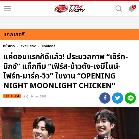
N
แกลเลอรี
หน้าแรก
exclusive
แกลเลอรี
แค่ตอนแรกก็ดีแล้ว! ประมวลภาพ “เอิร์ท-
มิกซ์” แท็กทีม “เฟิร์ส-ข้าวตัง-เจมีไนน์-
โฟร์ท-มาร์ค-วิว” ในงาน “OPENING
NIGHT MOONLIGHT CHICKEN”
EXCLUSIVE
: 9 ก.พ. 2566