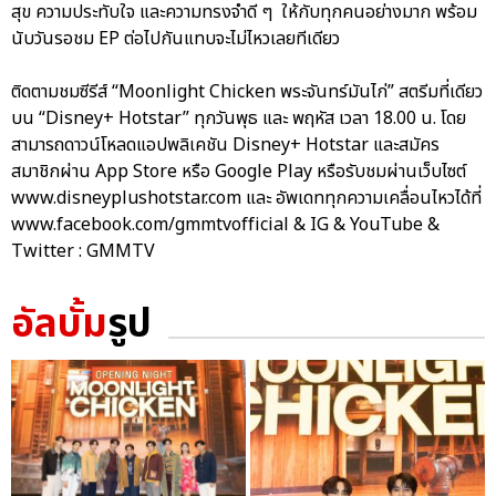
สุข ความประทับใจ และความทรงจำดี ๆ ให้กับทุกคนอย่างมาก พร้อม
นับวันรอชม EP ต่อไปกันแทบจะไม่ไหวเลยทีเดียว
ติดตามชมซีรีส์ “Moonlight Chicken พระจันทร์มันไก่” สตรีมที่เดียว
บน “Disney+ Hotstar” ทุกวันพุธ และ พฤหัส เวลา 18.00 น. โดย
สามารถดาวน์โหลดแอปพลิเคชัน Disney+ Hotstar และสมัคร
สมาชิกผ่าน App Store หรือ Google Play หรือรับชมผ่านเว็บไซต์
www.disneyplushotstar.com และ อัพเดททุกความเคลื่อนไหวได้ที่
www.facebook.com/gmmtvofficial & IG & YouTube &
Twitter : GMMTV
อัลบั้ม
รูป