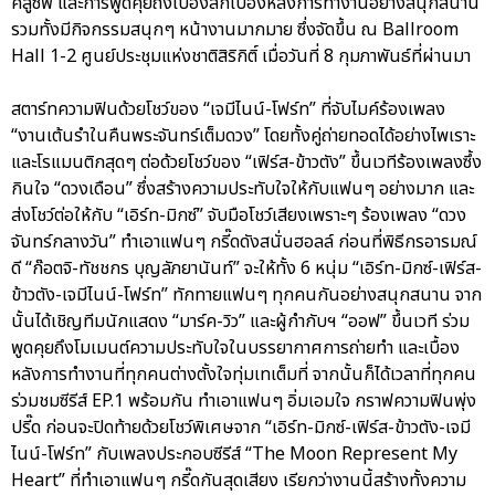
คลูซีฟ และการพูดคุยถึงเบื้องลึกเบื้องหลังการทำงานอย่างสนุกสนาน
รวมทั้งมีกิจกรรมสนุกๆ หน้างานมากมาย ซึ่งจัดขึ้น ณ Ballroom
Hall 1-2 ศูนย์ประชุมแห่งชาติสิริกิติ์ เมื่อวันที่ 8 กุมภาพันธ์ที่ผ่านมา
สตาร์ทความฟินด้วยโชว์ของ “เจมีไนน์-โฟร์ท” ที่จับไมค์ร้องเพลง
“งานเต้นรำในคืนพระจันทร์เต็มดวง” โดยทั้งคู่ถ่ายทอดได้อย่างไพเราะ
และโรแมนติกสุดๆ ต่อด้วยโชว์ของ “เฟิร์ส-ข้าวตัง” ขึ้นเวทีร้องเพลงซึ้ง
กินใจ “ดวงเดือน” ซึ่งสร้างความประทับใจให้กับแฟนๆ อย่างมาก และ
ส่งโชว์ต่อให้กับ “เอิร์ท-มิกซ์” จับมือโชว์เสียงเพราะๆ ร้องเพลง “ดวง
จันทร์กลางวัน” ทำเอาแฟนๆ กรี๊ดดังสนั่นฮอลล์ ก่อนที่พิธีกรอารมณ์
ดี “ก๊อตจิ-ทัชชกร บุญลัภยานันท์” จะให้ทั้ง 6 หนุ่ม “เอิร์ท-มิกซ์-เฟิร์ส-
ข้าวตัง-เจมีไนน์-โฟร์ท” ทักทายแฟนๆ ทุกคนกันอย่างสนุกสนาน จาก
นั้นได้เชิญทีมนักแสดง “มาร์ค-วิว” และผู้กำกับฯ “ออฟ” ขึ้นเวที ร่วม
พูดคุยถึงโมเมนต์ความประทับใจในบรรยากาศการถ่ายทำ และเบื้อง
หลังการทำงานที่ทุกคนต่างตั้งใจทุ่มเทเต็มที่ จากนั้นก็ได้เวลาที่ทุกคน
ร่วมชมซีรีส์ EP.1 พร้อมกัน ทำเอาแฟนๆ อิ่มเอมใจ กราฟความฟินพุ่ง
ปรี๊ด ก่อนจะปิดท้ายด้วยโชว์พิเศษจาก “เอิร์ท-มิกซ์-เฟิร์ส-ข้าวตัง-เจมี
ไนน์-โฟร์ท” กับเพลงประกอบซีรีส์ “The Moon Represent My
Heart” ที่ทำเอาแฟนๆ กรี๊ดกันสุดเสียง เรียกว่างานนี้สร้างทั้งความ