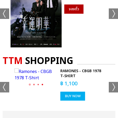
จองตั๋ว
TTM
SHOPPING
RAMONES - CBGB 1978
T
T-SHIRT
฿
1,100
BUY NOW