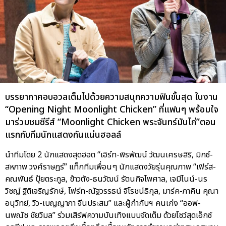
บรรยากาศอบอวลเต็มไปด้วยความสนุกความฟินขั้นสุด ในงาน
“Opening Night Moonlight Chicken” ที่แฟนๆ พร้อมใจ
มาร่วมชมซีรีส์ “Moonlight Chicken พระจันทร์มันไก่”ตอน
แรกกับทีมนักแสดงกันแน่นฮอลล์
นำทีมโดย 2 นักแสดงสุดฮอต “เอิร์ท-พิรพัฒน์ วัฒนเศรษสิริ, มิกซ์-
สหภาพ วงศ์ราษฎร์” แท็กทีมเพื่อนๆ นักแสดงวัยรุ่นคุณภาพ “เฟิร์ส-
คณพันธ์ ปุ้ยตระกูล, ข้าวตัง-ธนวัฒน์ รัตนกิจไพศาล, เจมีไนน์-นร
วิชญ์ ฐิติเจริญรักษ์, โฟร์ท-ณัฐวรรธน์ จิโรชน์ธิกุล, มาร์ค-ภาคิน คุณา
อนุวิทย์, วิว-เบญญาภา จีนประสม” และผู้กำกับฯ คนเก่ง “ออฟ-
นพณัช ชัยวิมล” ร่วมเสิร์ฟความบันเทิงแบบจัดเต็ม ด้วยโชว์สุดเอ็กซ์