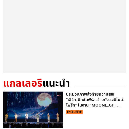
แกลเลอรี
แนะนำ
ประมวลภาพส่งท้ายความสุข!
“เอิร์ท-มิกซ์-เฟิร์ส-ข้าวตัง-เจมีไนน์-
โฟร์ท” ในงาน “MOONLIGHT...
EXCLUSIVE