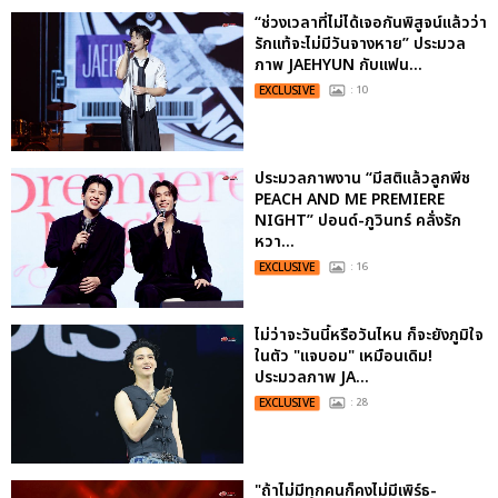
“ช่วงเวลาที่ไม่ได้เจอกันพิสูจน์แล้วว่า
รักแท้จะไม่มีวันจางหาย” ประมวล
ภาพ JAEHYUN กับแฟน...
EXCLUSIVE
: 10
ประมวลภาพงาน “มีสติแล้วลูกพีช
PEACH AND ME PREMIERE
NIGHT” ปอนด์-ภูวินทร์ คลั่งรัก
หวา...
EXCLUSIVE
: 16
ไม่ว่าจะวันนี้หรือวันไหน ก็จะยังภูมิใจ
ในตัว "แจบอม" เหมือนเดิม!
ประมวลภาพ JA...
EXCLUSIVE
: 28
"ถ้าไม่มีทุกคนก็คงไม่มีเพิร์ธ-