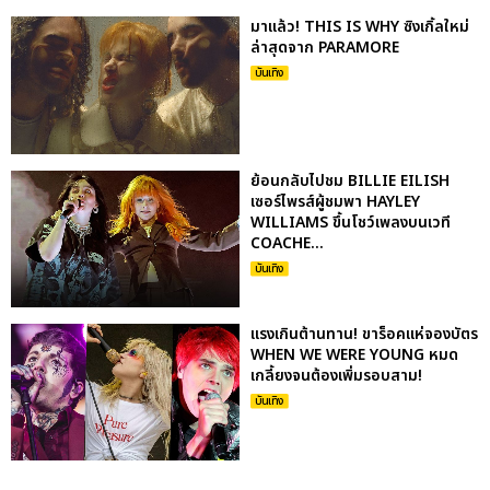
มาแล้ว! THIS IS WHY ซิงเกิ้ลใหม่
ล่าสุดจาก PARAMORE
บันเทิง
ย้อนกลับไปชม BILLIE EILISH
เซอร์ไพรส์ผู้ชมพา HAYLEY
WILLIAMS ขึ้นโชว์เพลงบนเวที
COACHE...
บันเทิง
แรงเกินต้านทาน! ขาร็อคแห่จองบัตร
WHEN WE WERE YOUNG หมด
เกลี้ยงจนต้องเพิ่มรอบสาม!
บันเทิง