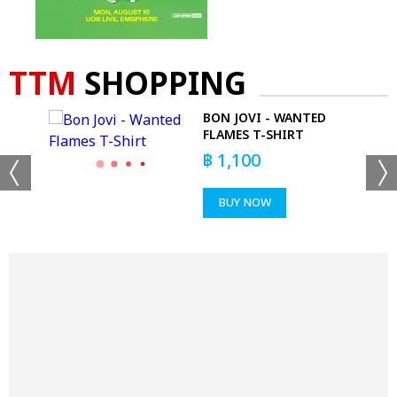
TTM
SHOPPING
BON JOVI - WANTED
DYE
FLAMES T-SHIRT
฿
1,100
BUY NOW