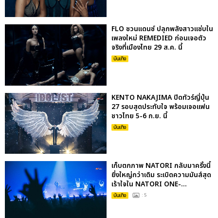
FLO ชวนแดนซ์ ปลุกพลังสาวแซ่บใน
เพลงใหม่ REMEDIED ก่อนเจอตัว
จริงที่เมืองไทย 29 ส.ค. นี้
บันเทิง
KENTO NAKAJIMA ปิดทัวร์ญี่ปุ่น
27 รอบสุดประทับใจ พร้อมเจอแฟน
ชาวไทย 5-6 ก.ย. นี้
บันเทิง
เก็บตกภาพ NATORI กลับมาครั้งนี้
ยิ่งใหญ่กว่าเดิม ระเบิดความมันส์สุด
เร้าใจใน NATORI ONE-...
บันเทิง
: 5