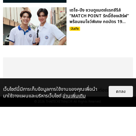
เตโช-ปิง ชวนดูแมตซ์แรกซีรีส์
“MATCH POINT รักนี้ต้องเสิร์ฟ”
พร้อมชมโชว์พิเศษ กดบัตร 19...
บันเทิง
เว็บไซต์นี้มีการเก็บข้อมูลการใช้งานของคุณเพื่อนำ
เกี่ยวกับเรา
ติดต่อลงโฆษณา
ติดต่อเรา
ตกลง
มาใช้วางแผนและบริหารเว็บไซต์
อ่านเพิ่มเติม
© 2026
THAITICKETMAJOR
All Rights Reserved.